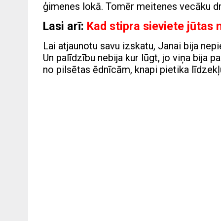
ģimenes lokā. Tomēr meitenes vecāku d
Lasi arī:
Kad stipra sieviete jūtas 
Lai atjaunotu savu izskatu, Janai bija nep
Un palīdzību nebija kur lūgt, jo viņa bija 
no pilsētas ēdnīcām, knapi pietika līdzekļ