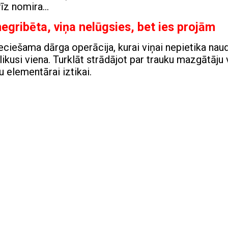
rīz nomira…
negribēta, viņa nelūgsies, bet ies projām
ieciešama dārga operācija, kurai viņai nepietika nau
palikusi viena. Turklāt strādājot par trauku mazgātāju
u elementārai iztikai.