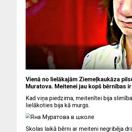
Vienā no lielākajām Ziemeļkaukāza pil
Muratova. Meitenei jau kopš bērnības ir
Kad viņa piedzima, meitenītei bija slimība
lielākoties bija kā murgs.
Skolas laikā bērni ar meiteni negribēja dra