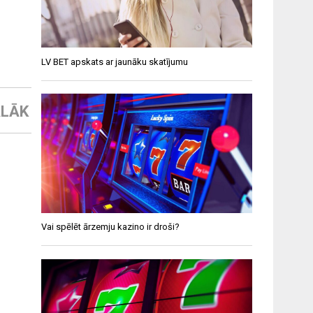
LV BET apskats ar jaunāku skatījumu
LĀK
Vai spēlēt ārzemju kazino ir droši?