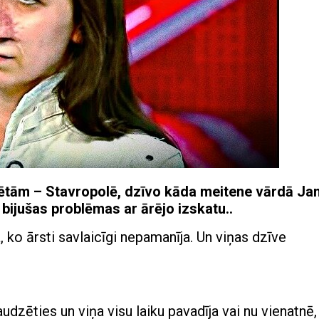
sētām – Stavropolē, dzīvo kāda meitene vārdā Ja
 bijušas problēmas ar ārējo izskatu..
, ko ārsti savlaicīgi nepamanīja. Un viņas dzīve
udzēties un viņa visu laiku pavadīja vai nu vienatnē,