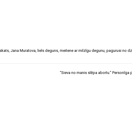
skats
,
Jana Muratova
,
liels deguns
,
meitene ar milzīgu degunu
,
pagurusi no dz
“Sieva no manis slēpa abortu.” Personīga 