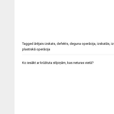
Tagged
ārējais izskats
,
defekts
,
deguna operācija
,
izskatās
,
iz
plastiskā operācija
Ziņu
Ko iesākt ar krūštuta stīpiņām, kas neturas vietā?
izvēlne