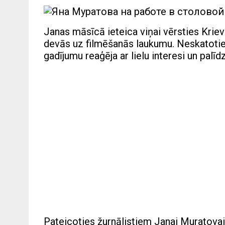
Janas māsīcā ieteica viņai vērsties Kriev
devās uz filmēšanās laukumu. Neskatoties
gadījumu reaģēja ar lielu interesi un palīdz
Pateicoties žurnālistiem Janai Muratovai 