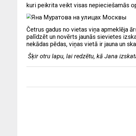
kuri peikrita veikt visas nepieciešamās 
Četrus gadus no vietas viņa apmeklēja ārst
palīdzēt un novērts jaunās sievietes izs
nekādas pēdas, viņas vietā ir jauna un ska
Šķir otru lapu, lai redzētu, kā Jana izska