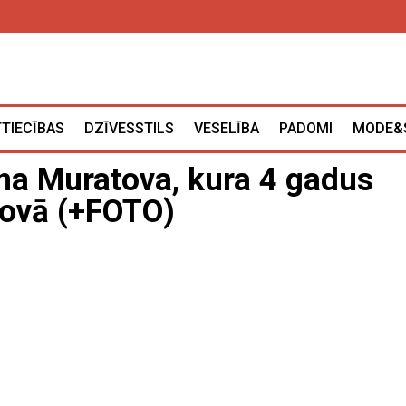
TTIECĪBAS
DZĪVESSTILS
VESELĪBA
PADOMI
MODE&
ana Muratova, kura 4 gadus
šovā (+FOTO)