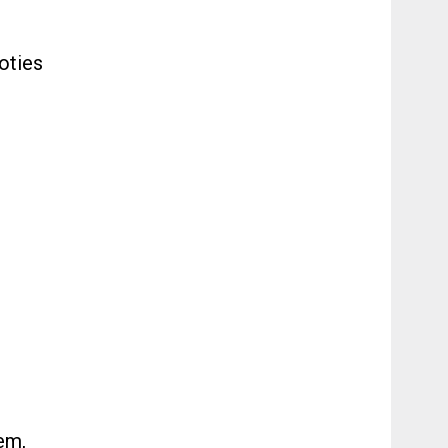
oties
em,