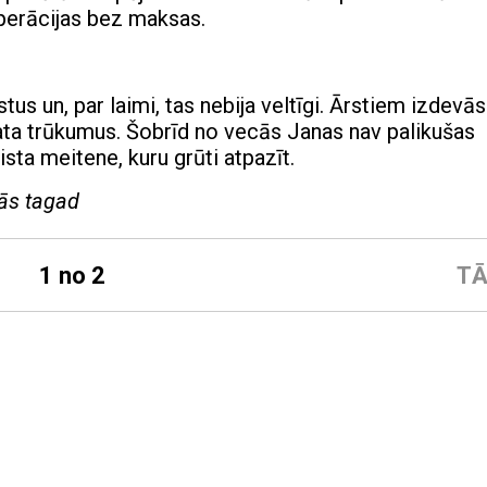
operācijas bez maksas.
us un, par laimi, tas nebija veltīgi. Ārstiem izdevās
kata trūkumus. Šobrīd no vecās Janas nav palikušas
ista meitene, kuru grūti atpazīt.
tās tagad
1 no 2
TĀ