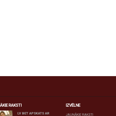
ĀKIE RAKSTI
IZVĒLNE
LV BET APSKATS AR
JAUNĀKIE RAKSTI