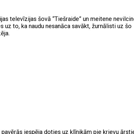
ijas televīzijas šovā “Tiešraide” un meitene nevilcin
 uz to, ka naudu nesanāca savākt, žurnālisti uz šo
ēja.
pavērās iespēja doties uz klīnikām pie krievu ārsti