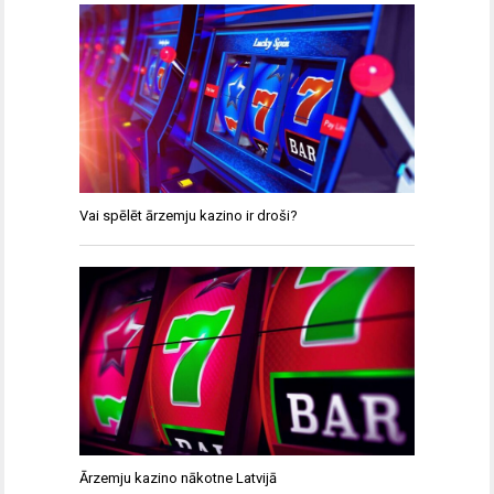
Vai spēlēt ārzemju kazino ir droši?
Ārzemju kazino nākotne Latvijā