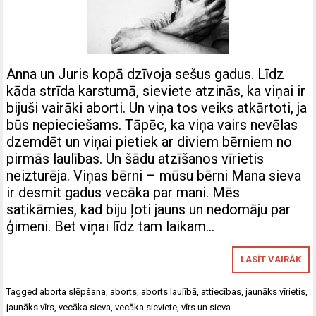
Anna un Juris kopā dzīvoja sešus gadus. Līdz
kāda strīda karstumā, sieviete atzinās, ka viņai ir
bijuši vairāki aborti. Un viņa tos veiks atkārtoti, ja
būs nepieciešams. Tāpēc, ka viņa vairs nevēlas
dzemdēt un viņai pietiek ar diviem bērniem no
pirmās laulības. Un šādu atzīšanos vīrietis
neizturēja. Viņas bērni – mūsu bērni Mana sieva
ir desmit gadus vecāka par mani. Mēs
satikāmies, kad biju ļoti jauns un nedomāju par
ģimeni. Bet viņai līdz tam laikam…
LASĪT VAIRĀK
Tagged
aborta slēpšana
,
aborts
,
aborts laulībā
,
attiecības
,
jaunāks vīrietis
,
jaunāks vīrs
,
vecāka sieva
,
vecāka sieviete
,
vīrs un sieva