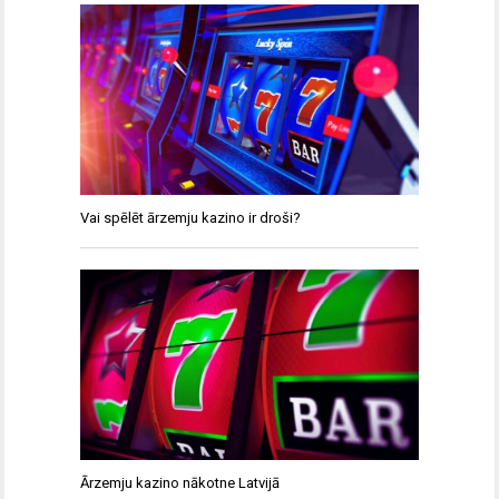
Vai spēlēt ārzemju kazino ir droši?
Ārzemju kazino nākotne Latvijā