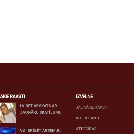
ĀKIE RAKSTI
IZVĒLNE
LV BET APSKATS AR
JAUNĀKIE RAKSTI
JAUNĀKU SKATĪJUMU
INTERESANTI
27 novembris, 2025
ATTIECĪBAS
VAI SPĒLĒT ĀRZEMJU