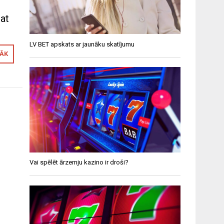
pat
LV BET apskats ar jaunāku skatījumu
RĀK
Vai spēlēt ārzemju kazino ir droši?