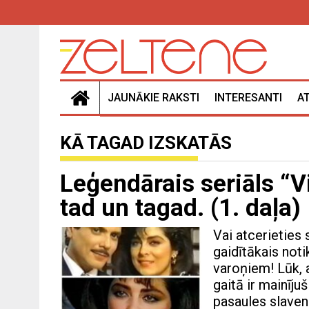
JAUNĀKIE RAKSTI
INTERESANTI
A
KĀ TAGAD IZSKATĀS
Leģendārais seriāls “Vi
tad un tagad. (1. daļa)
Vai atcerieties 
gaidītākais not
varoņiem! Lūk, 
gaitā ir mainīju
pasaules slaven