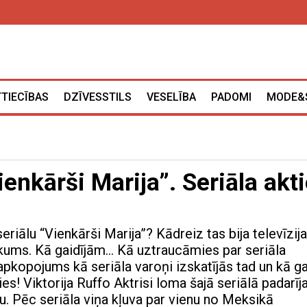
TTIECĪBAS
DZĪVESSTILS
VESELĪBA
PADOMI
MODE&
enkārši Marija”. Seriāla akti
seriālu “Vienkārši Marija”? Kādreiz tas bija televīzij
ikums. Kā gaidījām… Kā uztraucāmies par seriāla
apkopojums kā seriāla varoņi izskatījās tad un kā g
šies! Viktorija Ruffo Aktrisi loma šajā seriālā padarīj
u. Pēc seriāla viņa kļuva par vienu no Meksikā