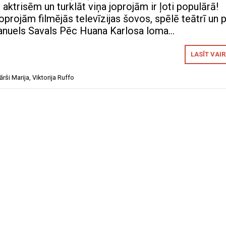
aktrisēm un turklāt viņa joprojām ir ļoti populārā!
joprojām filmējās televīzijas šovos, spēlē teātrī un 
Manuels Savals Pēc Huana Karlosa loma…
LASĪT VAI
ārši Marija
,
Viktorija Ruffo