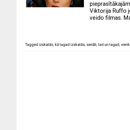
pieprasītākajām 
Viktorija Ruffo 
veido filmas. 
Tagged
izskatās
,
kā tagad izskatās
,
seriāli
,
tad un tagad
,
vienk