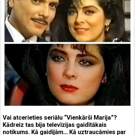
Vai atcerieties seriālu “Vienkārši Marija”?
Kādreiz tas bija televīzijas gaidītākais
notikums. Kā gaidījām… Kā uztraucāmies par