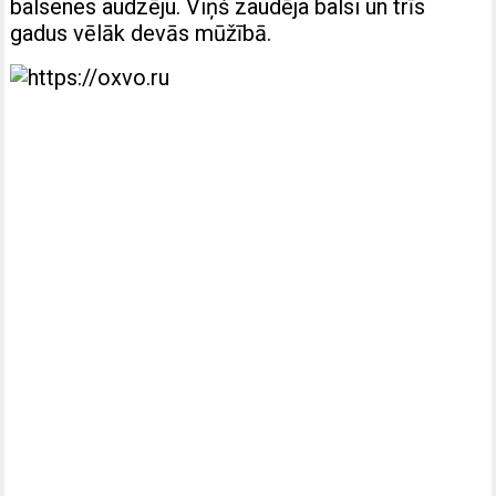
balsenes audzēju. Viņš zaudēja balsi un trīs
gadus vēlāk devās mūžībā.