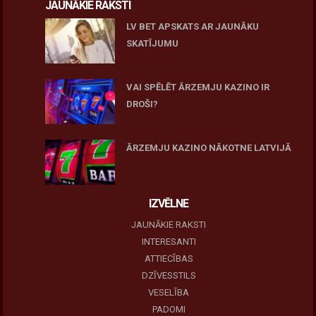
JAUNĀKIE RAKSTI
LV BET APSKATS AR JAUNĀKU
SKATĪJUMU
27 novembris, 2025
VAI SPĒLĒT ĀRZEMJU KAZINO IR
DROŠI?
10 novembris, 2025
ĀRZEMJU KAZINO NĀKOTNE LATVIJĀ
10 novembris, 2025
IZVĒLNE
JAUNĀKIE RAKSTI
INTERESANTI
ATTIECĪBAS
DZĪVESSTILS
VESELĪBA
PADOMI