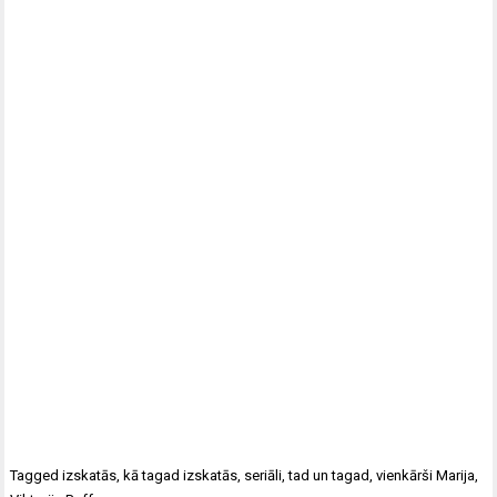
Tagged
izskatās
,
kā tagad izskatās
,
seriāli
,
tad un tagad
,
vienkārši Marija
,