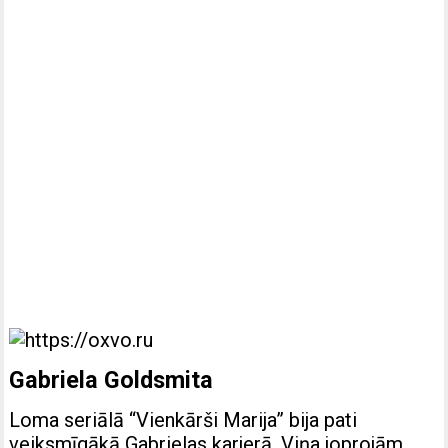
Gabriela Goldsmita
Loma seriālā “Vienkārši Marija” bija pati
veiksmīgākā Gabrielas karjerā. Viņa joprojām