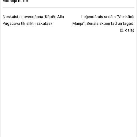
Viktorija Ruffo
Ziņu
Neskaista novecošana: Kāpēc Alla
Leģendārais seriāls “Vienkārši
izvēlne
Pugačova tik slikti izskatās?
Marija”. Seriāla aktieri tad un tagad.
(2. daļa)