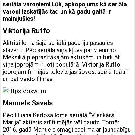
seriāla varoņiem! Lūk, apkopojums kā seriāla
varoņi izskatījās tad un kā gadu gaitā ir
mainījušies!
Viktorija Ruffo
Aktrisi loma šajā seriālā padarīja pasaules
slavenu. Pēc seriāla viņa kļuva par vienu no
Meksikā pieprasītākajām aktrisēm un turklāt
viņa joprojām ir ļoti populārā! Viktorija Ruffo
joprojām filmējās televīzijas šovos, spēlē teātrī
un pat veido filmas.
Manuels Savals
Pēc Huana Karlosa loma seriālā “Vienkārši
Marija” aktieris arī filmējās vēl daudz. Tomēr
2016. gadā Manuels smagi saslima ar ļaundabīgu