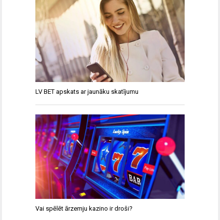
LV BET apskats ar jaunāku skatījumu
Vai spēlēt ārzemju kazino ir droši?