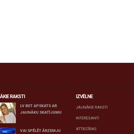
ĀKIE RAKSTI
IZVĒLNE
LV BET APSKATS AR
JAUNĀKIE RAKSTI
JAUNĀKU SKATĪJUMU
INTERESANTI
27 novembris, 2025
ATTIECĪBAS
VAI SPĒLĒT ĀRZEMJU