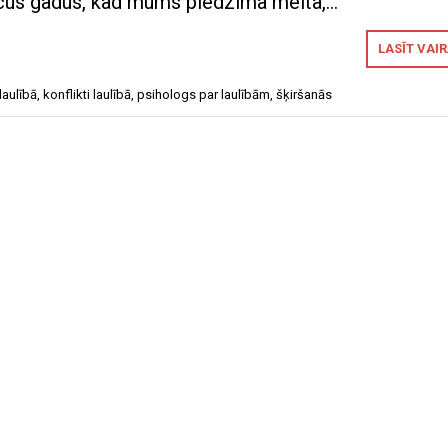
ecus gadus, kad mums piedzima meita,…
LASĪT VAI
laulībā
,
konflikti laulībā
,
psihologs par laulībām
,
šķiršanās