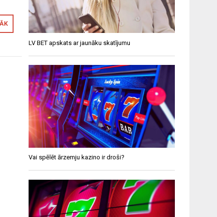
RĀK
LV BET apskats ar jaunāku skatījumu
Vai spēlēt ārzemju kazino ir droši?