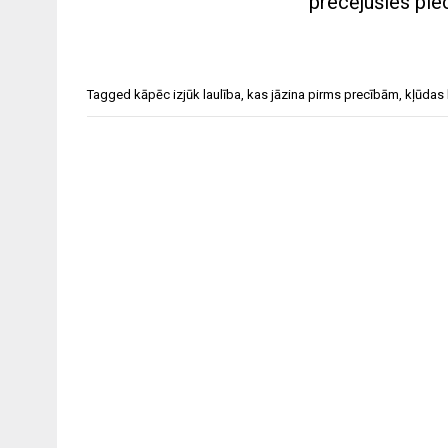
precējušies pi
Tagged
kāpēc izjūk laulība
,
kas jāzina pirms precībām
,
kļūdas 