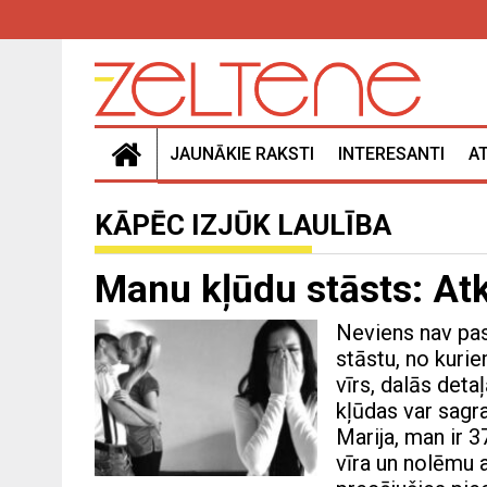
JAUNĀKIE RAKSTI
INTERESANTI
A
KĀPĒC IZJŪK LAULĪBA
Manu kļūdu stāsts: Atk
Neviens nav pas
stāstu, no kuri
vīrs, dalās deta
kļūdas var sagra
Marija, man ir 3
vīra un nolēmu a