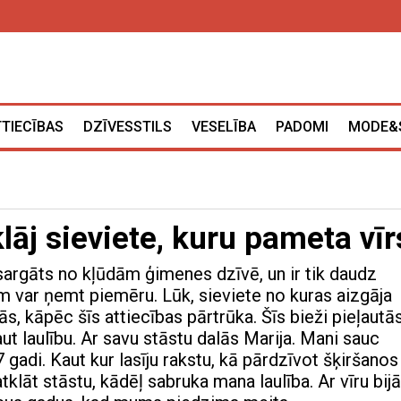
TTIECĪBAS
DZĪVESSTILS
VESELĪBA
PADOMI
MODE&
lāj sieviete, kuru pameta vīr
argāts no kļūdām ģimenes dzīvē, un ir tik daudz
em var ņemt piemēru. Lūk, sieviete no kuras aizgāja
ļās, kāpēc šīs attiecības pārtrūka. Šīs bieži pieļautā
ut laulību. Ar savu stāstu dalās Marija. Mani sauc
7 gadi. Kaut kur lasīju rakstu, kā pārdzīvot šķiršanos
tklāt stāstu, kādēļ sabruka mana laulība. Ar vīru bi