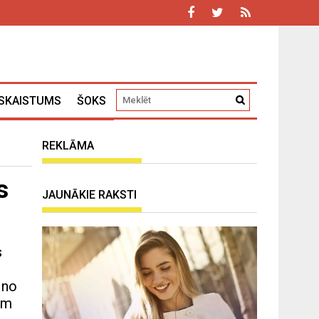
SKAISTUMS
ŠOKS
REKLĀMA
s
JAUNĀKIE RAKSTI
s
 no
jām