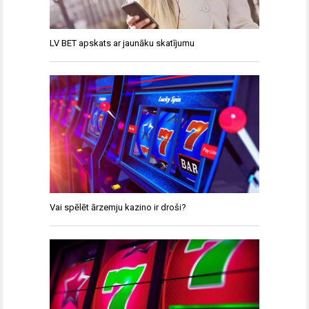
LV BET apskats ar jaunāku skatījumu
Vai spēlēt ārzemju kazino ir droši?