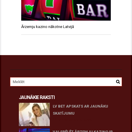
Ārzemju kazino nākotne Latvijā
JAUNĀKIE RAKSTI
LV BET APSKATS AR JAUNĀKU
SKATĪJUMU
27 novembris, 2025
VAI SPĒLĒT ĀRZEMJU KAZINO IR