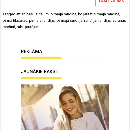
LASĪT VAIRĀK
Tagged
attiecības
,
jautājumi pirmajā randiņā
,
ko jautāt pirmajā randiņā
,
pirmā tikšanās
,
pirmais randiņš
,
pirmajā randiņā
,
randiņā
,
randiņš
,
sarunas
randiņā
,
tabu jautājumi
REKLĀMA
JAUNĀKIE RAKSTI