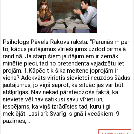
Psihologs Pāvels Rakovs raksta: “Parunāsim par
to, kādus jautājumus vīrieši jums uzdod pirmajā
randiņā. Ja starp šiem jautājumiem ir zemāk
minētie pieci, tad no pretendenta vajadzētu iet
projām. 1.Kāpēc tik šika meitene joprojām ir
viena? Adekvāts vīrietis sievietei neuzdos šādus
jautājumus, jo viņš saprot, ka situācijas var būt
atšķirīgas. Nav nekad pārsteidzošs faktā, ka
sieviete vēl nav satikusi savu vīrieti un,
iespējams, ka viņš izrādīsies tad, kuru ilgi
meklējāt. Lasi arī: Svarīgi signāli vecākiem: 9
pazīmes,…