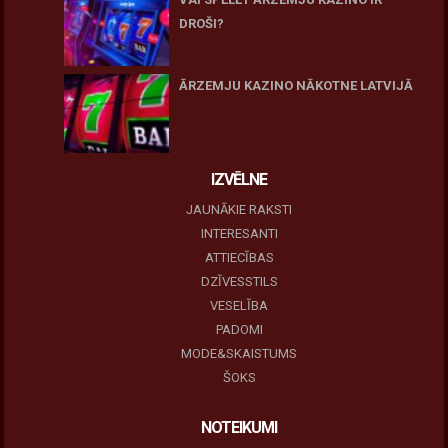
DROŠI?
10 novembris, 2025
ĀRZEMJU KAZINO NĀKOTNE LATVIJĀ
10 novembris, 2025
IZVĒLNE
JAUNĀKIE RAKSTI
INTERESANTI
ATTIECĪBAS
DZĪVESSTILS
VESELĪBA
PADOMI
MODE&SKAISTUMS
ŠOKS
NOTEIKUMI