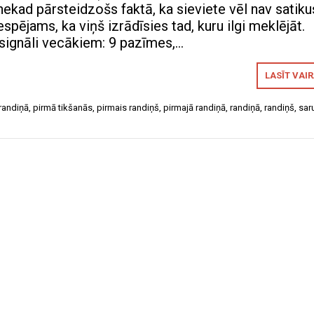
nekad pārsteidzošs faktā, ka sieviete vēl nav satiku
iespējams, ka viņš izrādīsies tad, kuru ilgi meklējāt.
i signāli vecākiem: 9 pazīmes,…
LASĪT VAI
 randiņā
,
pirmā tikšanās
,
pirmais randiņš
,
pirmajā randiņā
,
randiņā
,
randiņš
,
sar