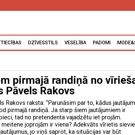
TTIECĪBAS
DZĪVESSTILS
VESELĪBA
PADOMI
MODE&
m pirmajā randiņā no vīrieš
gs Pāvels Rakovs
s Rakovs raksta: “Parunāsim par to, kādus jautāju
dod pirmajā randiņā. Ja starp šiem jautājumiem ir
ieci, tad no pretendenta vajadzētu iet projām.
 meitene joprojām ir viena? Adekvāts vīrietis sievie
utājumus, jo viņš saprot, ka situācijas var būt