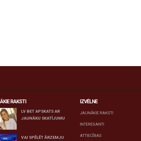
ĀKIE RAKSTI
IZVĒLNE
LV BET APSKATS AR
JAUNĀKIE RAKSTI
JAUNĀKU SKATĪJUMU
INTERESANTI
27 novembris, 2025
ATTIECĪBAS
VAI SPĒLĒT ĀRZEMJU