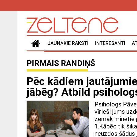
JAUNĀKIE RAKSTI
INTERESANTI
A
PIRMAIS RANDIŅŠ
Pēc kādiem jautājumie
jābēg? Atbild psiholo
Psihologs Pāvel
vīrieši jums uz
zemāk minētie p
1.Kāpēc tik šika
neuzdos šādus ja