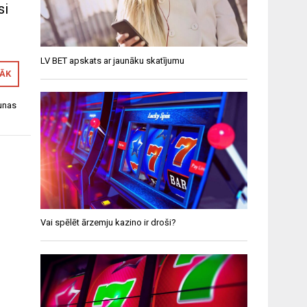
si
LV BET apskats ar jaunāku skatījumu
RĀK
unas
Vai spēlēt ārzemju kazino ir droši?