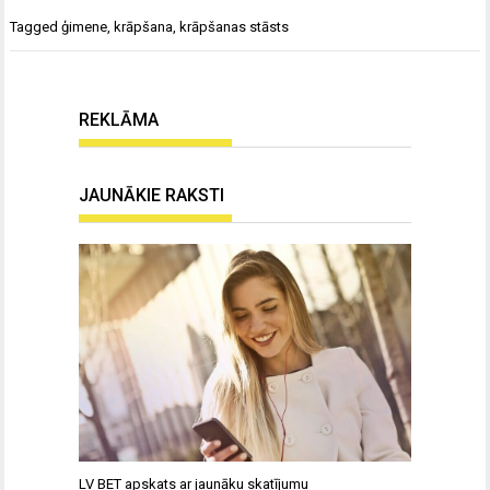
Tagged
ģimene
,
krāpšana
,
krāpšanas stāsts
REKLĀMA
JAUNĀKIE RAKSTI
LV BET apskats ar jaunāku skatījumu