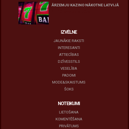
ĀRZEMJU KAZINO NĀKOTNE LATVIJĀ
10 novembris, 2025
IZVĒLNE
JAUNĀKIE RAKSTI
INTERESANTI
ATTIECĪBAS
DZĪVESSTILS
VESELĪBA
PADOMI
MODE&SKAISTUMS
ŠOKS
NOTEIKUMI
LIETOŠANA
KOMENTĒŠANA
PRIVĀTUMS