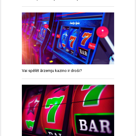
Vai spēlēt ārzemju kazino ir droši?