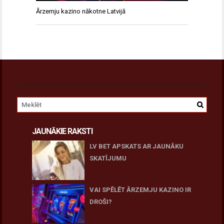
Ārzemju kazino nākotne Latvijā
JAUNĀKIE RAKSTI
LV BET APSKATS AR JAUNĀKU
SKATĪJUMU
27 novembris, 2025
VAI SPĒLĒT ĀRZEMJU KAZINO IR
DROŠI?
10 novembris, 2025