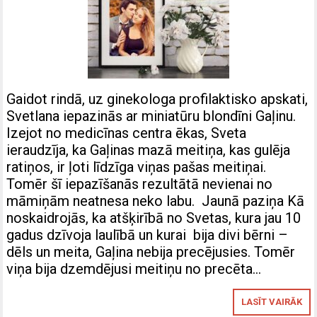
Gaidot rindā, uz ginekologa profilaktisko apskati,
Svetlana iepazinās ar miniatūru blondīni Gaļinu.
Izejot no medicīnas centra ēkas, Sveta
ieraudzīja, ka Gaļinas mazā meitiņa, kas gulēja
ratiņos, ir ļoti līdzīga viņas pašas meitiņai.
Tomēr šī iepazīšanās rezultātā nevienai no
māmiņām neatnesa neko labu. Jaunā paziņa Kā
noskaidrojās, ka atšķirībā no Svetas, kura jau 10
gadus dzīvoja laulībā un kurai bija divi bērni –
dēls un meita, Gaļina nebija precējusies. Tomēr
viņa bija dzemdējusi meitiņu no precēta…
LASĪT VAIRĀK