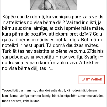
Kāpēc daudzi domā, ka vienīgais pareizais veids
ir atteikties no visa bērna dēļ? Vai tad ir slikti, ja
bērnu audzina laimīga, ar dzīvi apmierināta māte,
kura pārraida pozitīvu attieksmi pret dzīvi? Galu
galā arī bērns iemācīsies būt laimīgs. Būt mātei
noteikti ir nest upuri. Tā domā daudzas mātes.
Turklāt tas nav saistīts ar bērna vecumu. Zīdainis
vai pabeidzis universitāti – nav svarīgi. Svarīgi –
nodrošināt viņam komfortablu dzīvi. Atteikties
no visa bērna dēļ, tas ir…
LASĪT VAIRĀK
Tagged
būt par mammu
,
daba
,
došanās dabā
,
kā nodrošināt bērnam
laimi
,
laime
,
laimīga mamma
,
laimīgi bērni
,
laimīgs bērns
,
mamma un bērni
,
rūpes par sevi
,
zelta likums