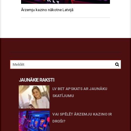
Ārzemju kazino nākotne Latvijā
JAUNĀKIE RAKSTI
LV BET APSKATS AR JAUNĀKU
SKATĪJUMU
27 novembris, 2025
VAI SPĒLĒT ĀRZEMJU KAZINO IR
DROŠI?
10 novembris, 2025