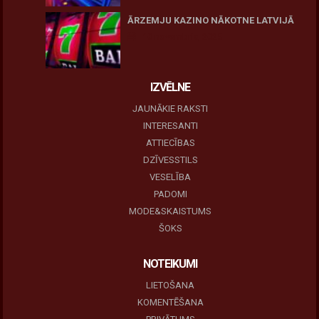
ĀRZEMJU KAZINO NĀKOTNE LATVIJĀ
10 novembris, 2025
IZVĒLNE
JAUNĀKIE RAKSTI
INTERESANTI
ATTIECĪBAS
DZĪVESSTILS
VESELĪBA
PADOMI
MODE&SKAISTUMS
ŠOKS
NOTEIKUMI
LIETOŠANA
KOMENTĒŠANA