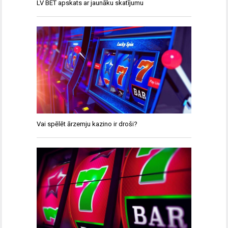
LV BET apskats ar jaunāku skatījumu
Vai spēlēt ārzemju kazino ir droši?