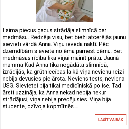
Laima piecus gadus strādāja slimnīcā par
medmāsu. Redzēja visu, bet bieži atcerējās jaunu
sievieti vārdā Anna. Viņu ieveda naktī. Pēc
dzemdībām sieviete nolēma pamest bērnu. Bet
medmāsas rīcība lika viņai mainīt prātu. Jaunā
mamma Kad Anna tika nogādāta slimnīcā,
izrādījās, ka grūtniecības laikā viņa nevienu reizi
nebija devusies pie ārsta. Neviens tests, neviena
USG. Sievietei bija tikai medicīniskā polise. Tad
ārsti uzzināja, ka Anna nekad nebija nekur
strādājusi, viņa nebija precējusies. Viņa bija
studente, dzīvoja kopmītnēs….
LASĪT VAIRĀK