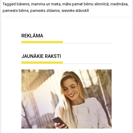
Tagged
bārenis
,
mamma un meita
,
māte pamet bērnu slimnīcā
,
medmāsa
,
pamests bērns
,
pamests zīdainis
,
sieviete stāvoklī
REKLĀMA
JAUNĀKIE RAKSTI