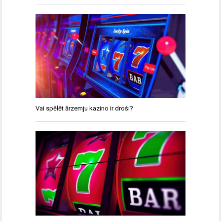
Vai spēlēt ārzemju kazino ir droši?