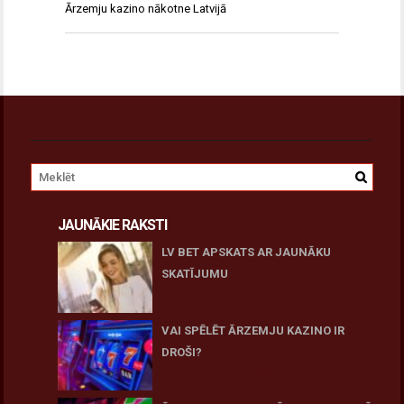
Ārzemju kazino nākotne Latvijā
JAUNĀKIE RAKSTI
LV BET APSKATS AR JAUNĀKU
SKATĪJUMU
27 novembris, 2025
VAI SPĒLĒT ĀRZEMJU KAZINO IR
DROŠI?
10 novembris, 2025