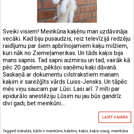
Sveiki visiem! Meinkūna kaķēnu man uzdāvināja
vecāki. Kad biju pusaudzis, reiz televīzijā redzēju
raidījumu par šiem apbrīnojamiem kaķu milžiem,
kuri nāk no Ziemeļamerikas. Un tāds kaķis bija
mans sapnis. Tad sapni aizmirsu un tad, vairāk kā
pēc 20 gadiem, pēkšņi saņēmu kaķi dāvanā.
Saskaņā ar dokumentu cilstrakstiem manam
kaķim ir sarežģīts vārds Luiss-Jensks. Un tāpēc
mēs viņu saucam par Lūsi. Lasi arī: 7 mīti par
epidurālo anestēziju Lūsim nu jau būs gandrīz
divi gadi, bet meinkūni…
LASĪT VAIRĀK
Tagged
izskatās
,
kāds ir meinkūns
,
kaķēns
,
kaķis
,
kaķis izaug
,
meinkūna