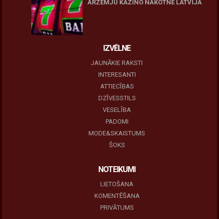
ĀRZEMJU KAZINO NĀKOTNE LATVIJĀ
10 novembris, 2025
IZVĒLNE
JAUNĀKIE RAKSTI
INTERESANTI
ATTIECĪBAS
DZĪVESSTILS
VESELĪBA
PADOMI
MODE&SKAISTUMS
ŠOKS
NOTEIKUMI
LIETOŠANA
KOMENTĒŠANA
PRIVĀTUMS