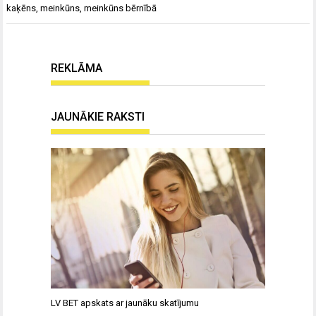
kaķēns
,
meinkūns
,
meinkūns bērnībā
REKLĀMA
JAUNĀKIE RAKSTI
LV BET apskats ar jaunāku skatījumu