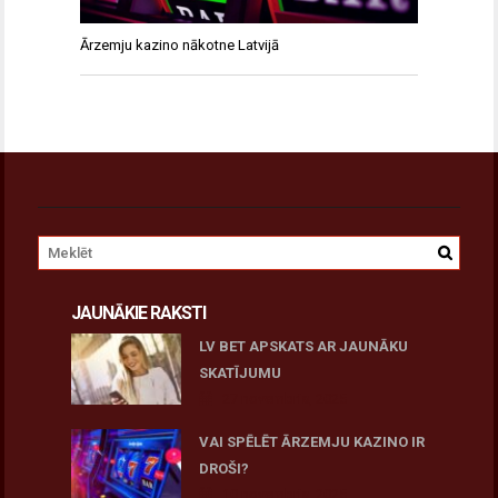
Ārzemju kazino nākotne Latvijā
JAUNĀKIE RAKSTI
LV BET APSKATS AR JAUNĀKU
SKATĪJUMU
27 novembris, 2025
VAI SPĒLĒT ĀRZEMJU KAZINO IR
DROŠI?
10 novembris, 2025