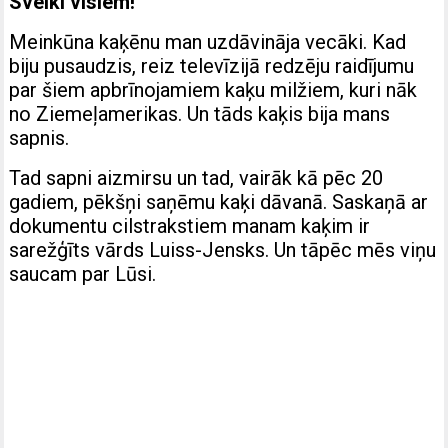
Sveiki visiem!
Meinkūna kaķēnu man uzdāvināja vecāki. Kad
biju pusaudzis, reiz televīzijā redzēju raidījumu
par šiem apbrīnojamiem kaķu milžiem, kuri nāk
no Ziemeļamerikas. Un tāds kaķis bija mans
sapnis.
Tad sapni aizmirsu un tad, vairāk kā pēc 20
gadiem, pēkšņi saņēmu kaķi dāvanā. Saskaņā ar
dokumentu cilstrakstiem manam kaķim ir
sarežģīts vārds Luiss-Jensks. Un tāpēc mēs viņu
saucam par Lūsi.