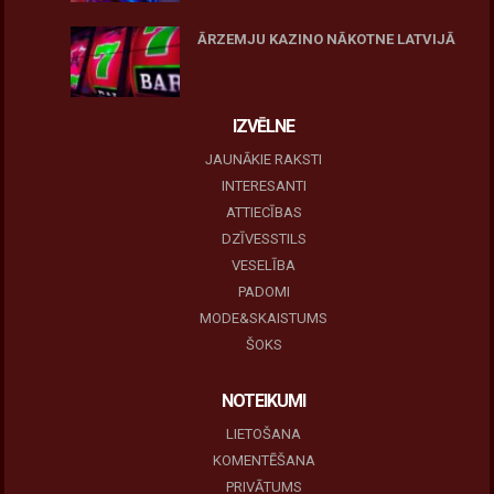
ĀRZEMJU KAZINO NĀKOTNE LATVIJĀ
10 novembris, 2025
IZVĒLNE
JAUNĀKIE RAKSTI
INTERESANTI
ATTIECĪBAS
DZĪVESSTILS
VESELĪBA
PADOMI
MODE&SKAISTUMS
ŠOKS
NOTEIKUMI
LIETOŠANA
KOMENTĒŠANA
PRIVĀTUMS