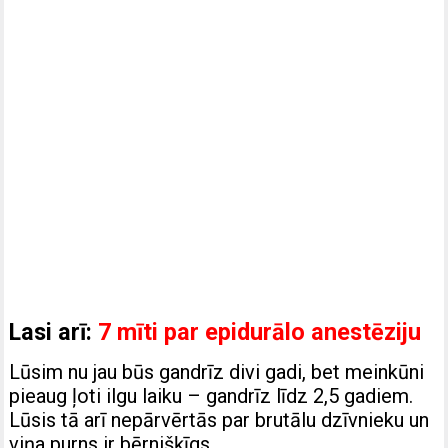
Lasi arī:
7 mīti par epidurālo anestēziju
Lūsim nu jau būs gandrīz divi gadi, bet meinkūni
pieaug ļoti ilgu laiku – gandrīz līdz 2,5 gadiem.
Lūsis tā arī nepārvērtās par brutālu dzīvnieku un
viņa purns ir bērnišķīgs.