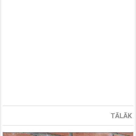
TĀLĀK