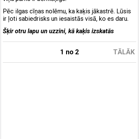
Pēc ilgas cīņas nolēmu, ka kaķis jākastrē. Lūsis
ir ļoti sabiedrisks un iesaistās visā, ko es daru.
Šķir otru lapu un uzzini, kā kaķis izskatās
1 no 2
TĀLĀK