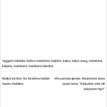
Tagged
izskatās
,
kāds ir meinkūns
,
kaķēns
,
kaķis
,
kaķis izaug
,
meinkūna
kaķēns
,
meinkūns
,
meinkūns bērnībā
Ziņu
Muļķis kā tēvs: No kā bērns tiešām
Vīrs pameta ģimeni. Atvadoties sieva
izvēlne
manto intelektu
viņam teica: “Kādudien mēs vēl
iedzersim tēju!”