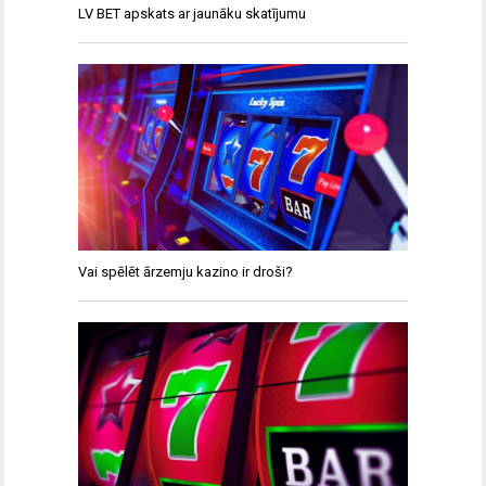
LV BET apskats ar jaunāku skatījumu
Vai spēlēt ārzemju kazino ir droši?