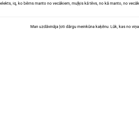
telekts
,
iq
,
ko bērns manto no vecākiem
,
muļķis kā tēvs
,
no kā manto
,
no vecā
Man uzdāvināja ļoti dārgu meinkūna kaķēnu. Lūk, kas no viņa