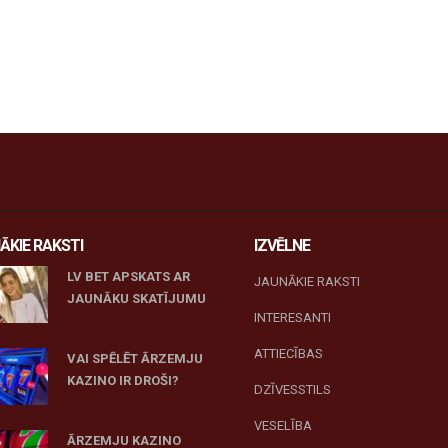
ĀKIE RAKSTI
IZVĒLNE
LV BET APSKATS AR
JAUNĀKIE RAKSTI
JAUNĀKU SKATĪJUMU
INTERESANTI
27 novembris, 2025
ATTIECĪBAS
VAI SPĒLĒT ĀRZEMJU
KAZINO IR DROŠI?
DZĪVESSTILS
10 novembris, 2025
VESELĪBA
ĀRZEMJU KAZINO