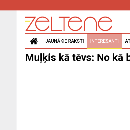
JAUNĀKIE RAKSTI
INTERESANTI
A
Muļķis kā tēvs: No kā 