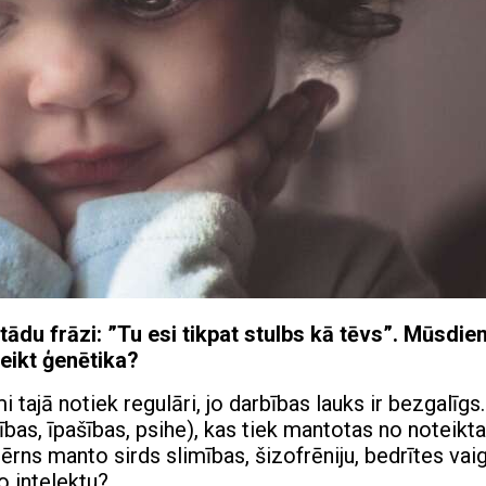
du frāzi: ”Tu esi tikpat stulbs kā tēvs”. Mūsdie
teikt ģenētika?
i tajā notiek regulāri, jo darbības lauks ir bezgalīgs.
mības, īpašības, psihe), kas tiek mantotas no noteikta
ns manto sirds slimības, šizofrēniju, bedrītes vai
o intelektu?