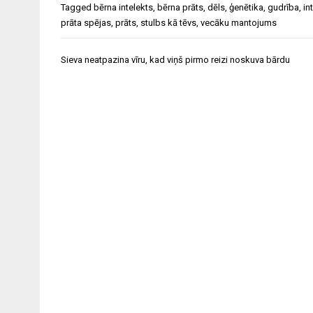
Tagged
bērna intelekts
,
bērna prāts
,
dēls
,
ģenētika
,
gudrība
,
in
prāta spējas
,
prāts
,
stulbs kā tēvs
,
vecāku mantojums
Ziņu
Sieva neatpazina vīru, kad viņš pirmo reizi noskuva bārdu
izvēlne