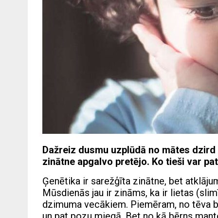
Dažreiz dusmu uzplūdā no mātes dzird tā
zinātne apgalvo pretējo. Ko tieši var pa
Ģenētika ir sarežģīta zinātne, bet atklājum
Mūsdienās jau ir zināms, ka ir lietas (sli
dzimuma vecākiem. Piemēram, no tēva bēr
un pat pozu miegā. Bet no kā bērns mant