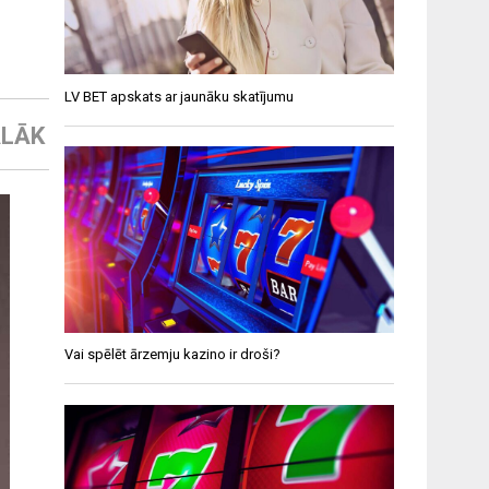
LV BET apskats ar jaunāku skatījumu
LĀK
Vai spēlēt ārzemju kazino ir droši?