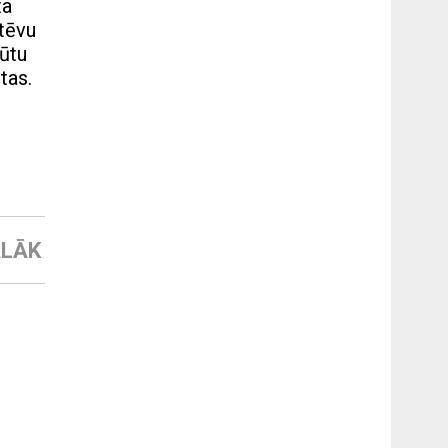
ta
 tēvu
būtu
tas.
LĀK