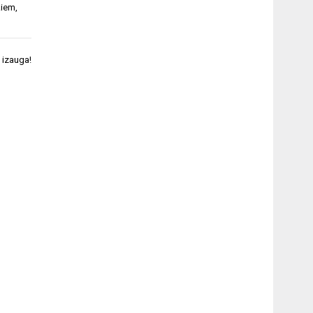
kiem
,
 izauga!