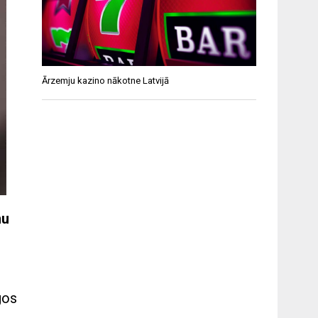
Ārzemju kazino nākotne Latvijā
nu
gos