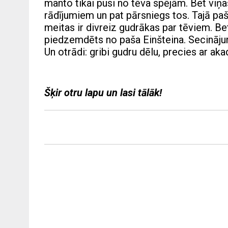
manto tikai pusi no tēva spējām. Bet viņ
rādījumiem un pat pārsniegs tos. Tajā paš
meitas ir divreiz gudrākas par tēviem. Bet
piedzemdēts no paša Einšteina. Secinājum
Un otrādi: gribi gudru dēlu, precies ar ak
Šķir otru lapu un lasi tālāk!