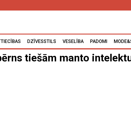
TTIECĪBAS
DZĪVESSTILS
VESELĪBA
PADOMI
MODE&
bērns tiešām manto intelekt