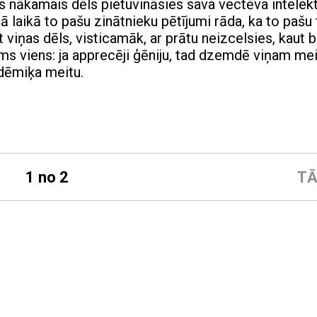
as nākamais dēls pietuvināsies sava vectēva intelek
ā laikā to pašu zinātnieku pētījumi rāda, ka to pašu
 viņas dēls, visticamāk, ar prātu neizcelsies, kaut 
s viens: ja apprecēji ģēniju, tad dzemdē viņam mei
adēmiķa meitu.
1 no 2
TĀ