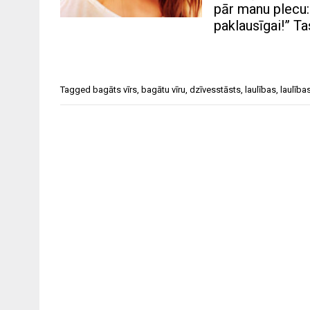
pār manu plecu: 
paklausīgai!” Ta
Tagged
bagāts vīrs
,
bagātu vīru
,
dzīvesstāsts
,
laulības
,
laulība