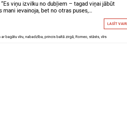
“Es viņu izvilku no dubļiem – tagad viņai jābūt
s mani ievainoja, bet no otras puses,…
LASĪT VAI
s ar bagātu vīru
,
nabadzība
,
princis baltā zirgā
,
Romeo
,
stāsts
,
vīrs