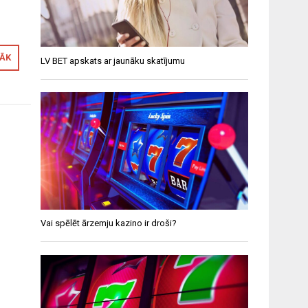
RĀK
LV BET apskats ar jaunāku skatījumu
Vai spēlēt ārzemju kazino ir droši?