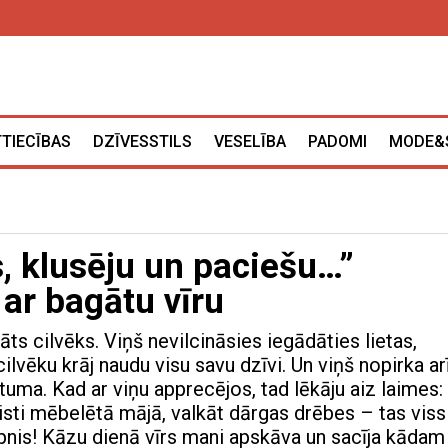
TTIECĪBAS
DZĪVESSTILS
VESELĪBA
PADOMI
MODE&
, klusēju un paciešu…”
 ar bagātu vīru
āts cilvēks. Viņš nevilcināsies iegādāties lietas,
lvēku krāj naudu visu savu dzīvi. Un viņš nopirka ar
tuma. Kad ar viņu apprecējos, tad lēkāju aiz laimes:
aisti mēbelētā mājā, valkāt dārgas drēbes – tas viss
pnis! Kāzu dienā vīrs mani apskāva un sacīja kādam