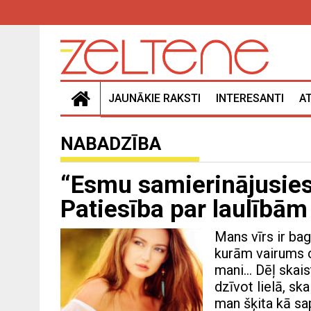
JAUNĀKIE RAKSTI
INTERESANTI
A
NABADZĪBA
“Esmu samierinājusies
Patiesība par laulībām
Mans vīrs ir bag
kurām vairums ci
mani… Dēļ skais
dzīvot lielā, sk
man šķita kā sa