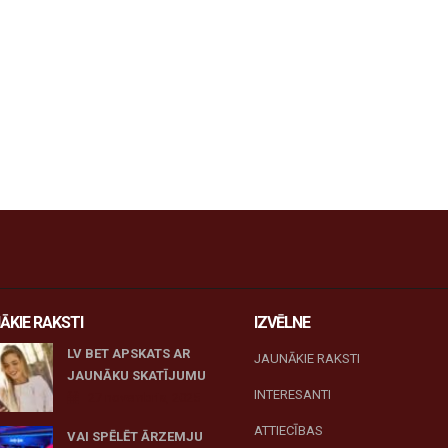
ĀKIE RAKSTI
IZVĒLNE
LV BET APSKATS AR
JAUNĀKIE RAKSTI
JAUNĀKU SKATĪJUMU
INTERESANTI
27 novembris, 2025
ATTIECĪBAS
VAI SPĒLĒT ĀRZEMJU