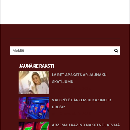
JAUNĀKIE RAKSTI
LV BET APSKATS AR JAUNĀKU
SKATĪJUMU
27 novembris, 2025
VAI SPĒLĒT ĀRZEMJU KAZINO IR
DROŠI?
10 novembris, 2025
ĀRZEMJU KAZINO NĀKOTNE LATVIJĀ