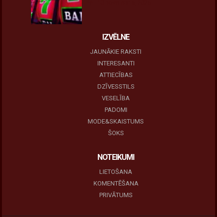
10 novembris, 2025
IZVĒLNE
JAUNĀKIE RAKSTI
INTERESANTI
ATTIECĪBAS
DZĪVESSTILS
VESELĪBA
PADOMI
MODE&SKAISTUMS
ŠOKS
NOTEIKUMI
LIETOŠANA
KOMENTĒŠANA
PRIVĀTUMS