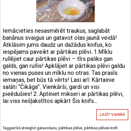
Iemācieties nesasmērēt traukus, saglabāt
banānus svaigus un gatavot olas jaunā veidā!
Atklāsim jums daudz un dažādus knifus, ko
iespējams paveikt ar pārtikas plēvi. 1.Mīklu
rullējiet caur pārtikas plēvi – tīrs paliks gan
galds, gan rullis! Apklājiet ar pārtikas plēvi galdu
no vienas puses un mīklu no otras. Tas prasīs
iemaņas, bet būs tā vērts! Lasi arī: Kārtainie
salāti “Čikāga”. Vienkārši, gardi un visi
pieēdušies! 2. Aptiniet mikseri ar pārtikas plēvi,
lai viss nešļakstītos apkārt Šis knifs…
LASĪT VAIRĀK
Tagged
kā atvieglot gatavošanu
,
pārtikas plēve
,
pārtikas plēves knifi