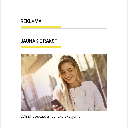
REKLĀMA
JAUNĀKIE RAKSTI
LV BET apskats ar jaunāku skatījumu