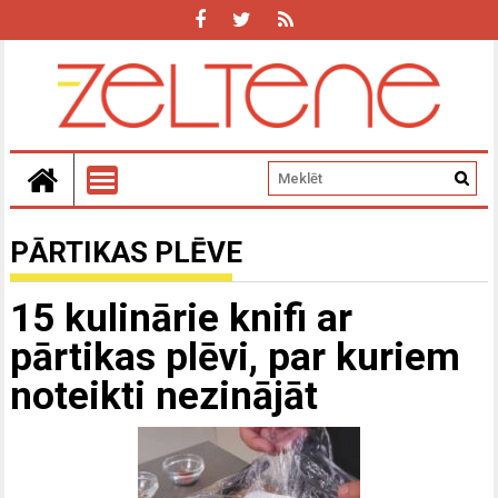
PĀRTIKAS PLĒVE
15 kulinārie knifi ar
pārtikas plēvi, par kuriem
noteikti nezinājāt