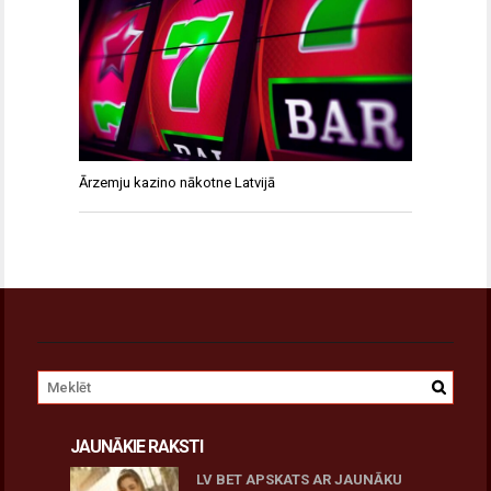
Ārzemju kazino nākotne Latvijā
JAUNĀKIE RAKSTI
LV BET APSKATS AR JAUNĀKU