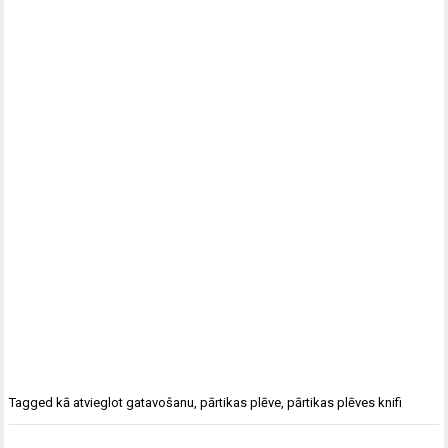
Tagged
kā atvieglot gatavošanu
,
pārtikas plēve
,
pārtikas plēves knifi