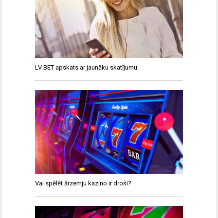
LV BET apskats ar jaunāku skatījumu
Vai spēlēt ārzemju kazino ir droši?