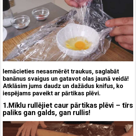
Iemācieties nesasmērēt traukus, saglabāt
banānus svaigus un gatavot olas jaunā veidā!
Atklāsim jums daudz un dažādus knifus, ko
iespējams paveikt ar pārtikas plēvi.
1.Mīklu rullējiet caur pārtikas plēvi – tīrs
paliks gan galds, gan rullis!