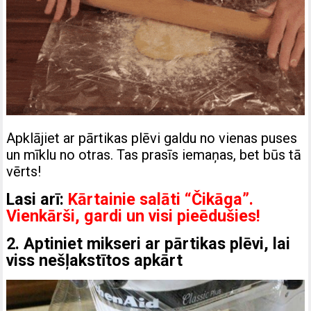
Apklājiet ar pārtikas plēvi galdu no vienas puses
un mīklu no otras. Tas prasīs iemaņas, bet būs tā
vērts!
Lasi arī:
Kārtainie salāti “Čikāga”.
Vienkārši, gardi un visi pieēdušies!
2. Aptiniet mikseri ar pārtikas plēvi, lai
viss nešļakstītos apkārt