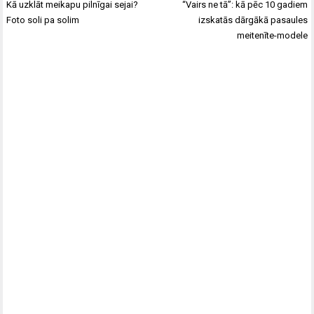
Ziņu
Kā uzklāt meikapu pilnīgai sejai?
“Vairs ne tā”: kā pēc 10 gadiem
izvēlne
Foto soli pa solim
izskatās dārgākā pasaules
meitenīte-modele