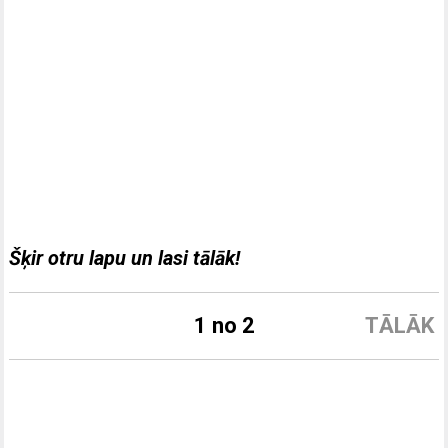
Šķir otru lapu un lasi tālāk!
1 no 2
TĀLĀK