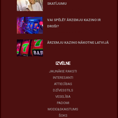
SKATĪJUMU
27 novembris, 2025
VAI SPĒLĒT ĀRZEMJU KAZINO IR
DROŠI?
10 novembris, 2025
ĀRZEMJU KAZINO NĀKOTNE LATVIJĀ
10 novembris, 2025
IZVĒLNE
JAUNĀKIE RAKSTI
INTERESANTI
ATTIECĪBAS
DZĪVESSTILS
VESELĪBA
PADOMI
MODE&SKAISTUMS
ŠOKS