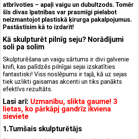
atbrīvoties – apaļi vaigu un dubultzods. Tomēr
šīs divas īpatnības var prasmīgi pielabot
neizmantojot plastiskā ķirurga pakalpojumus.
Pastāstīsim kā to izdarīt!
Kā skulpturēt pilnīg seju? Norādījumi
soli pa solim
Skulpturēšana un vaigu sārtums ir divi galvenie
knifi, kas palīdzēs pilnīgai sejai izskatīties
fantastiski! Viss noslēpums ir tajā, kā uz sejas
tiek uzlikti gaisamas akcenti un tiks panākts
efektīvs rezultāts.
Lasi arī:
Uzmanību, slikta gaume! 3
lietas, ko pārkāpj gandrīz ikviena
sieviete
1.Tumšais skulpturētājs