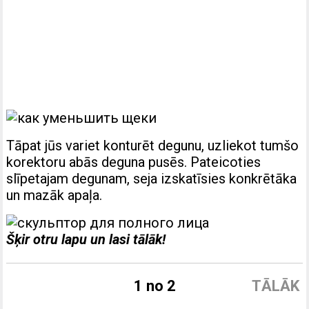
Tāpat jūs variet konturēt degunu, uzliekot tumšo
korektoru abās deguna pusēs. Pateicoties
slīpetajam degunam, seja izskatīsies konkrētāka
un mazāk apaļa.
Šķir otru lapu un lasi tālāk!
1 no 2
TĀLĀK