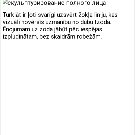
Turklāt ir ļoti svarīgi uzsvērt žokļa līniju, kas
vizuāli novērsīs uzmanību no dubultzoda.
Ēnojumam uz zoda jābūt pēc iespējas
izpludinātam, bez skaidrām robežām.