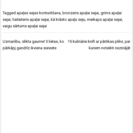
Tagged
apaļas sejas konturēšana
,
bronzeris apaļai sejai
,
grims apaļai
sejai
,
hailaiteris apaļai sejai
,
kā krāsto apaļu seju
,
meikaps apaļai sejai
,
vaigu sārtums apaļai sejai
Ziņu
Uzmanību, slikta gaume! 3 lietas, ko
15 kulinārie knifi ar pārtikas plēvi, par
izvēlne
pārkāpj gandrīz ikviena sieviete
kuriem noteikti nezinājāt