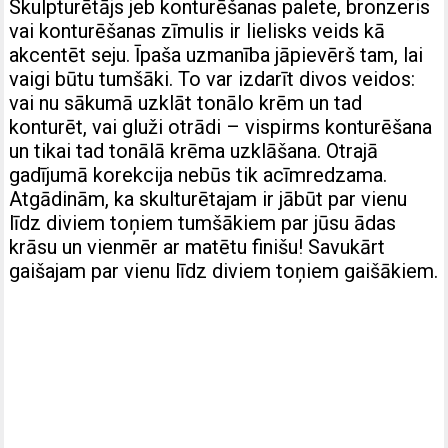
Skulpturētājs jeb konturēšanas palete, bronzeris
vai konturēšanas zīmulis ir lielisks veids kā
akcentēt seju. Īpaša uzmanība jāpievērš tam, lai
vaigi būtu tumšāki. To var izdarīt divos veidos:
vai nu sākumā uzklāt tonālo krēm un tad
konturēt, vai gluži otrādi – vispirms konturēšana
un tikai tad tonālā krēma uzklāšana. Otrajā
gadījumā korekcija nebūs tik acīmredzama.
Atgādinām, ka skulturētajam ir jābūt par vienu
līdz diviem toņiem tumšākiem par jūsu ādas
krāsu un vienmēr ar matētu finišu! Savukārt
gaišajam par vienu līdz diviem toņiem gaišākiem.