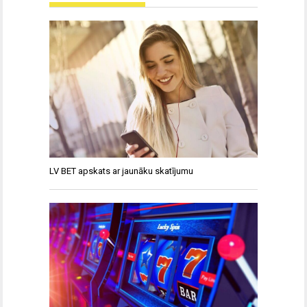
LV BET apskats ar jaunāku skatījumu