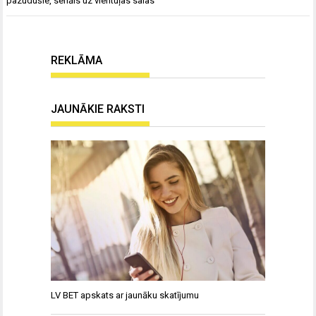
pazudušie
,
seriāls uz vientuļas salas
REKLĀMA
JAUNĀKIE RAKSTI
LV BET apskats ar jaunāku skatījumu