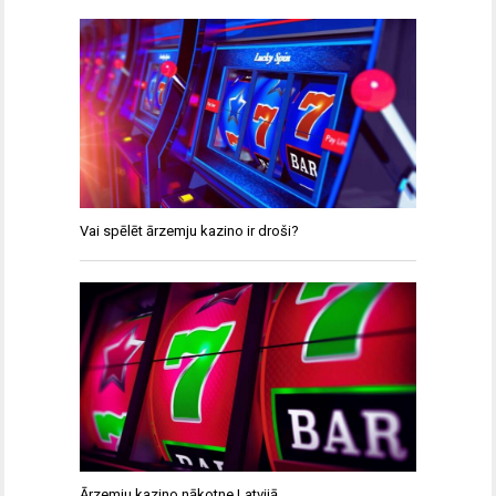
Vai spēlēt ārzemju kazino ir droši?
Ārzemju kazino nākotne Latvijā