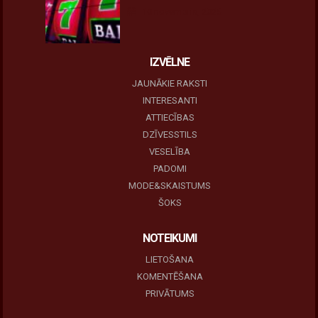
10 novembris, 2025
IZVĒLNE
JAUNĀKIE RAKSTI
INTERESANTI
ATTIECĪBAS
DZĪVESSTILS
VESELĪBA
PADOMI
MODE&SKAISTUMS
ŠOKS
NOTEIKUMI
LIETOŠANA
KOMENTĒŠANA
PRIVĀTUMS