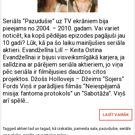
Seriāls “Pazudušie” uz TV ekrāniem bija
pieejams no 2004. – 2010. gadam. Vai variet
noticēt, ka kopš pēdējas epizodes pagājuši jau
10 gadi? Lūk, kā pa šo laiku mainījušies seriāla
aktieri. Evandželīna Lilī – Keita Ostina
Evandželīnai ir bijusi visveiksmīgākā karjera, ja
salīdzina ar pārējiem seriāla aktieriem, jo viņa
pēc seriāla ir filmējusies daudzos citos
projektos. Džošs Hollovejs – Džeims “Sojers”
Fords Viņš ir parādījies filmās “Neiespējamā
misija: fantoma protokols” un “Sabotāža”. Viņš
arī spēlē…
LASĪT VAIRĀK
Tagged
aktieri tad un tagad
,
kā izskatās
,
pamesta sala
,
pazudušie
,
seriāls