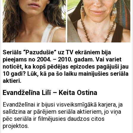
Seriāls “Pazudušie” uz TV ekrāniem bija
pieejams no 2004. – 2010. gadam. Vai variet
noticēt, ka kopš pēdējas epizodes pagājuši jau
10 gadi? Lūk, kā pa šo laiku mainījušies seriāla
aktieri.
Evandželīna Lilī – Keita Ostina
Evandželīnai ir bijusi visveiksmīgākā karjera, ja
salīdzina ar pārējiem seriāla aktieriem, jo viņa
pēc seriāla ir filmējusies daudzos citos
projektos.