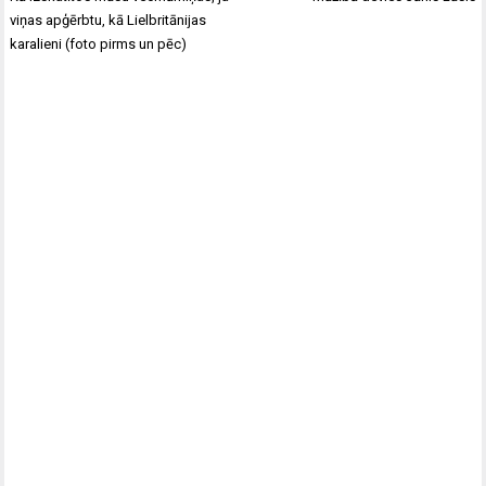
izvēlne
viņas apģērbtu, kā Lielbritānijas
karalieni (foto pirms un pēc)