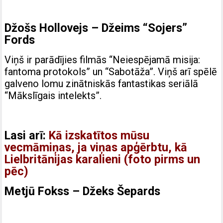
Džošs Hollovejs – Džeims “Sojers”
Fords
Viņš ir parādījies filmās “Neiespējamā misija:
fantoma protokols” un “Sabotāža”. Viņš arī spēlē
galveno lomu zinātniskās fantastikas seriālā
“Mākslīgais intelekts”.
Lasi arī:
Kā izskatītos mūsu
vecmāmiņas, ja viņas apģērbtu, kā
Lielbritānijas karalieni (foto pirms un
pēc)
Metjū Fokss – Džeks Šepards