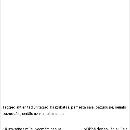
Tagged
aktieri tad un tagad
,
kā izskatās
,
pamesta sala
,
pazudušie
,
seriāls
pazudušie
,
seriāls uz vientuļas salas
Ziņu
Kā izskatītos mūsu vecmāmiņas, ja
Mūžībā devies Jānis Lūsis