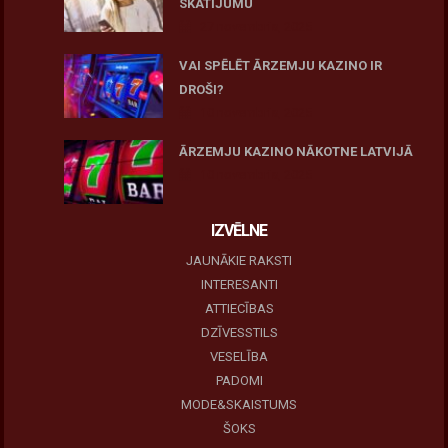
SKATĪJUMU
27 novembris, 2025
VAI SPĒLĒT ĀRZEMJU KAZINO IR
DROŠI?
10 novembris, 2025
ĀRZEMJU KAZINO NĀKOTNE LATVIJĀ
10 novembris, 2025
IZVĒLNE
JAUNĀKIE RAKSTI
INTERESANTI
ATTIECĪBAS
DZĪVESSTILS
VESELĪBA
PADOMI
MODE&SKAISTUMS
ŠOKS