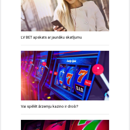
LV BET apskats ar jaunāku skatījumu
Vai spēlēt ārzemju kazino ir droši?