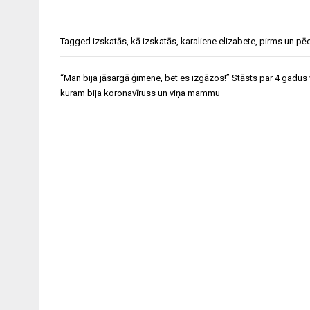
Tagged
izskatās
,
kā izskatās
,
karaliene elizabete
,
pirms un pē
Ziņu
“Man bija jāsargā ģimene, bet es izgāzos!” Stāsts par 4 gadus
izvēlne
kuram bija koronavīruss un viņa mammu