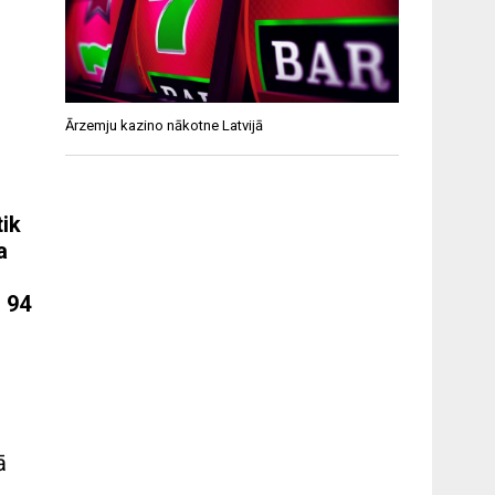
Ārzemju kazino nākotne Latvijā
tik
a
r 94
ā