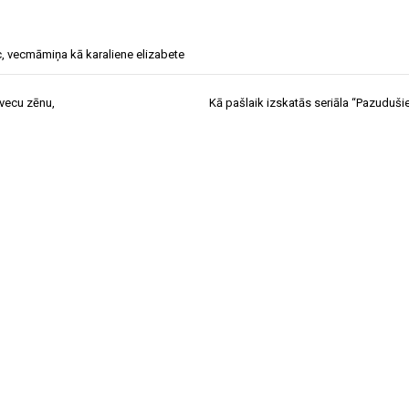
c
,
vecmāmiņa kā karaliene elizabete
 vecu zēnu,
Kā pašlaik izskatās seriāla “Pazudušie