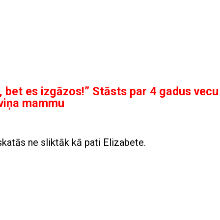
 bet es izgāzos!” Stāsts par 4 gadus vecu
n viņa mammu
tās ne sliktāk kā pati Elizabete.