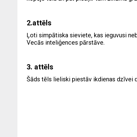
2.attēls
Ļoti simpātiska sieviete, kas ieguvusi neb
Vecās inteliģences pārstāve.
3. attēls
Šāds tēls lieliski piestāv ikdienas dzīvei 