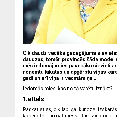
Cik daudz vecāka gadagājuma sievietes 
daudzas, tomēr provincēs šāda mode ir 
mēs iedomājamies pavecāku sievieti ar
noņemtu lakatus un apģērbtu viņas karal
gadi un arī viņa ir vecmāmiņa…
Iedomāsimies, kas no tā varētu iznākt?
1.attēls
Paskatieties, cik labi šai kundzei izskat
kopējo tēlu un pat piešķir tam zināmu grā