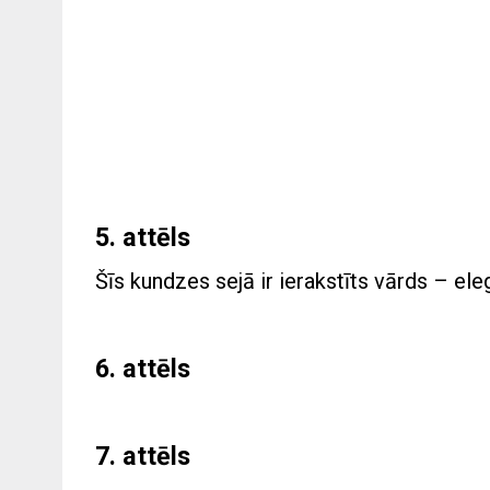
5. attēls
Šīs kundzes sejā ir ierakstīts vārds – el
6. attēls
7. attēls