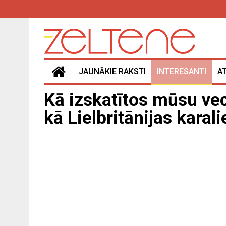
JAUNĀKIE RAKSTI
INTERESANTI
A
Kā izskatītos mūsu ve
kā Lielbritānijas karal