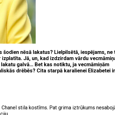
šodien nēsā lakatus? Lielpilsētā, iespējams, ne 
izplatīta. Jā, un, kad izdzirdam vārdu vecmāmiņ
 lakatu galvā… Bet kas notiktu, ja vecmāmiņām
iskās drēbēs? Cita starpā karalienei Elizabetei i
ās Chanel stila kostīms. Pat grima iztrūkums nesaboj
ciju.