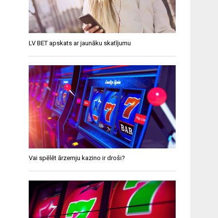
LV BET apskats ar jaunāku skatījumu
Vai spēlēt ārzemju kazino ir droši?