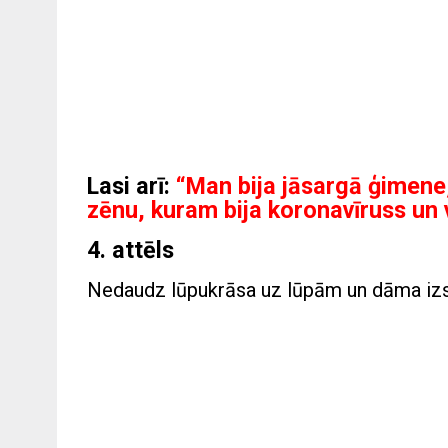
Lasi arī:
“Man bija jāsargā ģimene,
zēnu, kuram bija koronavīruss u
4. attēls
Nedaudz lūpukrāsa uz lūpām un dāma izska