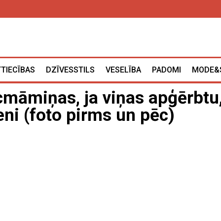
TTIECĪBAS
DZĪVESSTILS
VESELĪBA
PADOMI
MODE&
cmāmiņas, ja viņas apģērbtu
ieni (foto pirms un pēc)