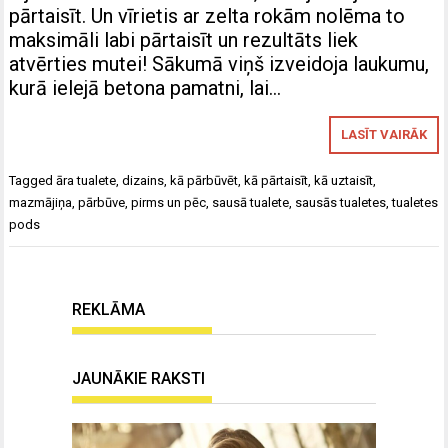
pārtaisīt. Un vīrietis ar zelta rokām nolēma to
maksimāli labi pārtaisīt un rezultāts liek
atvērties mutei! Sākumā viņš izveidoja laukumu,
kurā ielejā betona pamatni, lai…
LASĪT VAIRĀK
Tagged
āra tualete
,
dizains
,
kā pārbūvēt
,
kā pārtaisīt
,
kā uztaisīt
,
mazmājiņa
,
pārbūve
,
pirms un pēc
,
sausā tualete
,
sausās tualetes
,
tualetes
pods
REKLĀMA
JAUNĀKIE RAKSTI