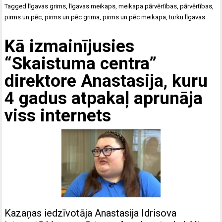
Tagged
līgavas grims
,
līgavas meikaps
,
meikapa pārvērtības
,
pārvērtības
,
pirms un pēc
,
pirms un pēc grima
,
pirms un pēc meikapa
,
turku līgavas
Kā izmainījusies
“Skaistuma centra”
direktore Anastasija, kuru
4 gadus atpakaļ aprunāja
viss internets
Kazaņas iedzīvotāja Anastasija Idrisova