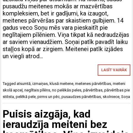
pusaudžu meitenes mokās ar mazvērtības
kompleksiem, bet ir gadījumi, ka izaugot,
meitenes pārvēršas par skaistiem gulbjiem. 14
gadus veco Soņu mēs vara pieskaitīt pie
neglītajiem pīlēniem. Viņa tikpat kā nedraudzējas
ar saviem vienaudžiem. Soņai patīk pavadīt laiku
staļļos kopā ar zirgiem. Meitenei patīk izjādes
un viegli atrod…
LASĪT VAIRĀK
Tagged
atsumtā
,
izmaiņas
,
klusā meitene
,
meitenes pārvērtības
,
meiteni
skolā apceļ
,
neglītais pīlēns
,
no pelēkās peles
,
pārvērtības
,
pārvērtības pie
stilista
,
pelēkā pele
,
pirms un pēc
,
pusaudzes pārvērtības
,
skolniece
,
Soņa
Puisis aizgāja, kad
ieraudzīja meiteni bez