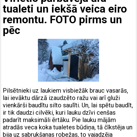
tualeti un iekšā veica eiro
remontu. FOTO pirms un
pēc
Pilsētnieki uz laukiem visbiežāk brauc vasarās,
lai ievāktu dārzā izaudzēto ražu vai arī gluži
vienkārši baudītu silto saulīti. Un, lai spētu baudīt,
ir tik daudzi cilvēki, kuri lauku dzīvi cenšas
padarīt maksimāli ērtāku. Pie lauku mājām
atradās veca koka tualetes būdiņa, tā čīkstēja un
bija uz sabrukšanas robežas, to vajadzēja