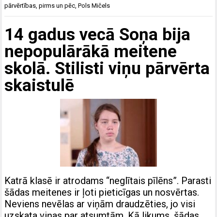
pārvērtības
,
pirms un pēc
,
Pols Mičels
14 gadus vecā Soņa bija
nepopulārākā meitene
skolā. Stilisti viņu pārvērta
skaistulē
Katrā klasē ir atrodams “neglītais pīlēns”. Parasti
šādas meitenes ir ļoti pieticīgas un nosvērtas.
Neviens nevēlas ar viņām draudzēties, jo visi
uzskata viņas par atsumtām. Kā likums, šādas