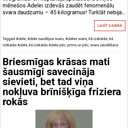
mēnešos Adelei izdevās zaudēt fenomenālu
svara daudzumu – 45 kilogramus! Turklāt nebija…
LASĪT VAIRĀK
Tagged
Adele
,
Adele zaudējusi svaru
,
Adeles svars
,
kā izskatās
,
kā
izskatās Adele
,
kā izskatās Adele pēc
,
pirms un pēc
,
svara zaudēšana
Briesmīgas krāsas mati
šausmīgi savecināja
sievieti, bet tad viņa
nokļuva brīnišķīga friziera
rokās