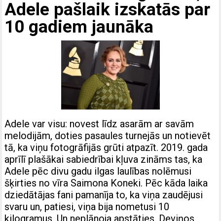
Adele pašlaik izskatās par
10 gadiem jaunāka
Adele var visu: novest līdz asarām ar savām
melodijām, doties pasaules turnejās un notievēt
tā, ka viņu fotogrāfijās grūti atpazīt. 2019. gada
aprīlī plašākai sabiedrībai kļuva zināms tas, ka
Adele pēc divu gadu ilgas laulības nolēmusi
šķirties no vīra Saimona Koneki. Pēc kāda laika
dziedātājas fani pamanīja to, ka viņa zaudējusi
svaru un, patiesi, viņa bija nometusi 10
kilogramus. Un neplānoja apstāties. Deviņos