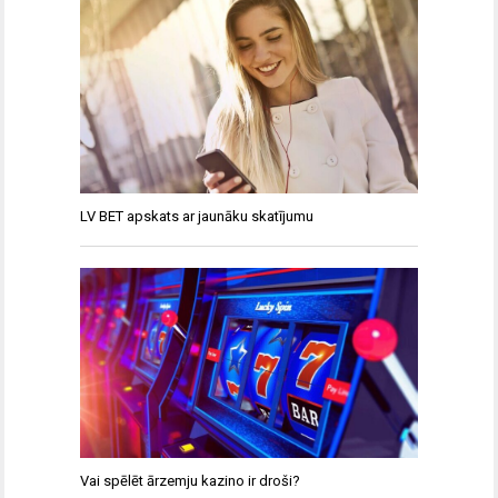
LV BET apskats ar jaunāku skatījumu
Vai spēlēt ārzemju kazino ir droši?