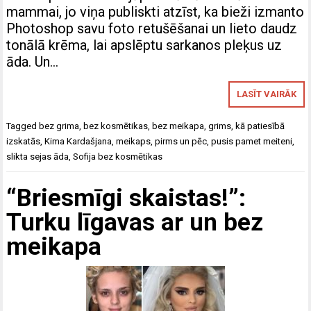
mammai, jo viņa publiskti atzīst, ka bieži izmanto
Photoshop savu foto retušēšanai un lieto daudz
tonālā krēma, lai apslēptu sarkanos pleķus uz
āda. Un…
LASĪT VAIRĀK
Tagged
bez grima
,
bez kosmētikas
,
bez meikapa
,
grims
,
kā patiesībā
izskatās
,
Kima Kardašjana
,
meikaps
,
pirms un pēc
,
pusis pamet meiteni
,
slikta sejas āda
,
Sofija bez kosmētikas
“Briesmīgi skaistas!”:
Turku līgavas ar un bez
meikapa