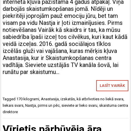
internetā kļuva pazīstama 4 gadus atpakaļ. Viņa
darbojās skaistumkopšanas jomā. Nīdēji un
piekritēji joprojām pauž emociju jūru, bet tam
visam pa vidu Nastja ir ļoti izmainījusies. Pirms
notievēšanas Vairāk kā skaidrs ir tas, ka mūsu
sabiedrība īpaši izceļ tos cilvēkus, kuri kaut kādā
veidā izceļas. 2016. gadā sociālajos tīklos
izcēlās gluži vai vajāšana, kuras mērķis kļuva
Anastasija, kur ir Skaistumkopšanas centra
vadītāja. Sieviete uzstājās TV kanāla šovā, lai
runātu par skaistumu…
LASĪT VAIRĀK
Tagged
170 kilogrami
,
Anastasija
,
izskatās
,
kā atbrīvoties no liekā svara
,
liekais svars
,
Nastja
,
pirms un pēc
,
sieviete ar lieko svaru
,
skaistuma centra
direktore
Vīrietis pārbūvēja āra