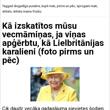
Tagged
divgadīgs puisēns
,
kupli mati
,
pirms un pēc
,
sprogaini mati
,
stilists
,
stilists maina frizūru
Kā izskatītos mūsu
vecmāmiņas, ja viņas
apģērbtu, kā Lielbritānijas
karalieni (foto pirms un
pēc)
Cik daudz vecāka gadagājuma sievietes šodien