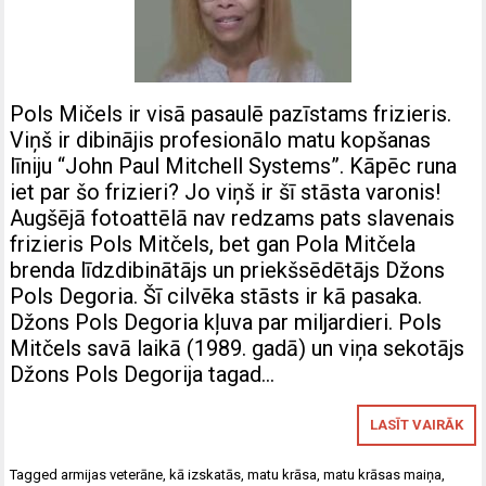
Pols Mičels ir visā pasaulē pazīstams frizieris.
Viņš ir dibinājis profesionālo matu kopšanas
līniju “John Paul Mitchell Systems”. Kāpēc runa
iet par šo frizieri? Jo viņš ir šī stāsta varonis!
Augšējā fotoattēlā nav redzams pats slavenais
frizieris Pols Mitčels, bet gan Pola Mitčela
brenda līdzdibinātājs un priekšsēdētājs Džons
Pols Degoria. Šī cilvēka stāsts ir kā pasaka.
Džons Pols Degoria kļuva par miljardieri. Pols
Mitčels savā laikā (1989. gadā) un viņa sekotājs
Džons Pols Degorija tagad…
LASĪT VAIRĀK
Tagged
armijas veterāne
,
kā izskatās
,
matu krāsa
,
matu krāsas maiņa
,