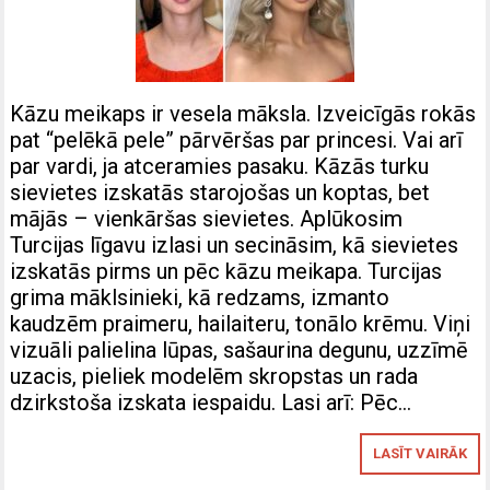
Kāzu meikaps ir vesela māksla. Izveicīgās rokās
pat “pelēkā pele” pārvēršas par princesi. Vai arī
par vardi, ja atceramies pasaku. Kāzās turku
sievietes izskatās starojošas un koptas, bet
mājās – vienkāršas sievietes. Aplūkosim
Turcijas līgavu izlasi un secināsim, kā sievietes
izskatās pirms un pēc kāzu meikapa. Turcijas
grima māklsinieki, kā redzams, izmanto
kaudzēm praimeru, hailaiteru, tonālo krēmu. Viņi
vizuāli palielina lūpas, sašaurina degunu, uzzīmē
uzacis, pieliek modelēm skropstas un rada
dzirkstoša izskata iespaidu. Lasi arī: Pēc…
LASĪT VAIRĀK