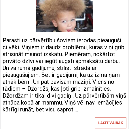
Parasti uz pārvērtību šoviem ierodas pieauguši
cilvēki. Viņiem ir daudz problēmu, kuras viņi grib
atrisināt mainot izskatu. Piemēram, nokārtot
privāto dzīvi vai iegūt augsti apmaksātu darbu.
Un vairumā gadījumu, stilisti strādā ar
pieaugušajiem. Bet ir gadījumi, ka uz izmaiņām
atnāk bērni. Un pat pavisam maziņi. Viens no
tādiem – Džordžs, kas ļoti grib izmainīties.
Džordžam ir tikai divi gadiņi. Uz pārvērtībām viņš
atnāca kopā ar mammu. Viņš vēl nav iemācījies
kārtīgi runāt, bet visu saprot….
LASĪT VAIRĀK