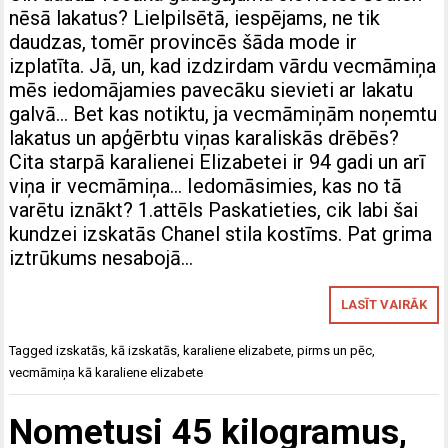
nēsā lakatus? Lielpilsētā, iespējams, ne tik
daudzas, tomēr provincēs šāda mode ir
izplatīta. Jā, un, kad izdzirdam vārdu vecmāmiņa
mēs iedomājamies pavecāku sievieti ar lakatu
galvā… Bet kas notiktu, ja vecmāmiņām noņemtu
lakatus un apģērbtu viņas karaliskās drēbēs?
Cita starpā karalienei Elizabetei ir 94 gadi un arī
viņa ir vecmāmiņa… Iedomāsimies, kas no tā
varētu iznākt? 1.attēls Paskatieties, cik labi šai
kundzei izskatās Chanel stila kostīms. Pat grima
iztrūkums nesabojā…
LASĪT VAIRĀK
Tagged
izskatās
,
kā izskatās
,
karaliene elizabete
,
pirms un pēc
,
vecmāmiņa kā karaliene elizabete
Nometusi 45 kilogramus,