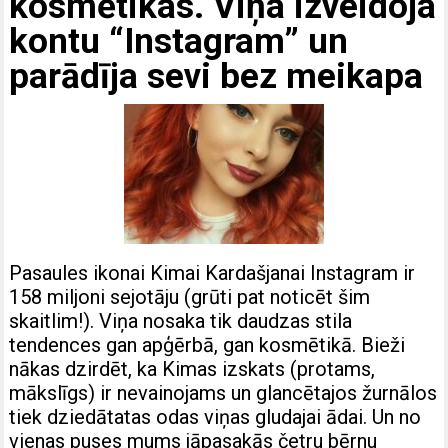
kosmētikas. Viņa izveidoja
kontu “Instagram” un
parādīja sevi bez meikapa
Pasaules ikonai Kimai Kardašjanai Instagram ir
158 miljoni sejotāju (grūti pat noticēt šim
skaitlim!). Viņa nosaka tik daudzas stila
tendences gan apģērbā, gan kosmētikā. Bieži
nākas dzirdēt, ka Kimas izskats (protams,
mākslīgs) ir nevainojams un glancētajos žurnālos
tiek dziedātatas odas viņas gludajai ādai. Un no
vienas puses mums jāpasakās četru bērnu