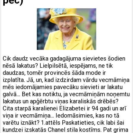
pēc)
Cik daudz vecāka gadagājuma sievietes šodien
nēsā lakatus? Lielpilsētā, iespējams, ne tik
daudzas, tomēr provincēs šāda mode ir
izplatīta. Jā, un, kad izdzirdam vārdu vecmāmiņa
mēs iedomājamies pavecāku sievieti ar lakatu
galvā… Bet kas notiktu, ja vecmāmiņām noņemtu
lakatus un apģērbtu viņas karaliskās drēbēs?
Cita starpā karalienei Elizabetei ir 94 gadi un arī
viņa ir vecmāmiņa… Iedomāsimies, kas no tā
varētu iznākt? 1.attēls Paskatieties, cik labi šai
kundzei izskatās Chanel stila kostīms. Pat grima