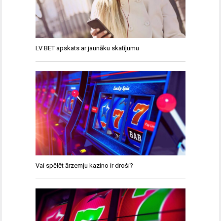
LV BET apskats ar jaunāku skatījumu
Vai spēlēt ārzemju kazino ir droši?