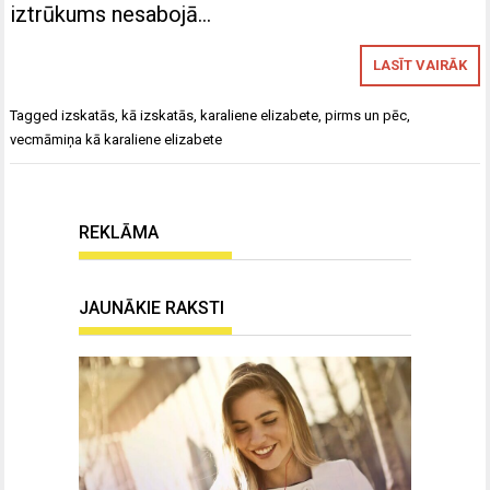
iztrūkums nesabojā…
LASĪT VAIRĀK
Tagged
izskatās
,
kā izskatās
,
karaliene elizabete
,
pirms un pēc
,
vecmāmiņa kā karaliene elizabete
REKLĀMA
JAUNĀKIE RAKSTI