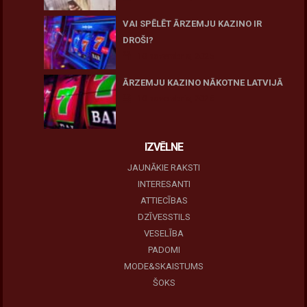
VAI SPĒLĒT ĀRZEMJU KAZINO IR
DROŠI?
10 novembris, 2025
ĀRZEMJU KAZINO NĀKOTNE LATVIJĀ
10 novembris, 2025
IZVĒLNE
JAUNĀKIE RAKSTI
INTERESANTI
ATTIECĪBAS
DZĪVESSTILS
VESELĪBA
PADOMI
MODE&SKAISTUMS
ŠOKS