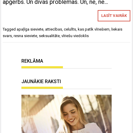
apģērbs. Un divas problēmas. Un, nē, ne…
LASĪT VAIRĀK
Tagged
apaļīga sieviete
,
attiecības
,
celulīts
,
kas patīk vīriešiem
,
liekais
svars
,
resna sieviete
,
seksualitāte
,
vīriešu viedoklis
REKLĀMA
JAUNĀKIE RAKSTI