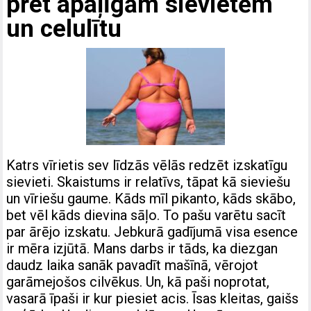
pret apaļīgām sievietēm
un celulītu
Katrs vīrietis sev līdzās vēlās redzēt izskatīgu
sievieti. Skaistums ir relatīvs, tāpat kā sieviešu
un vīriešu gaume. Kāds mīl pikanto, kāds skābo,
bet vēl kāds dievina sāļo. To pašu varētu sacīt
par ārējo izskatu. Jebkurā gadījumā visa esence
ir mēra izjūtā. Mans darbs ir tāds, ka diezgan
daudz laika sanāk pavadīt mašīnā, vērojot
garāmejošos cilvēkus. Un, kā paši noprotat,
vasarā īpaši ir kur piesiet acis. Īsas kleitas, gaišs