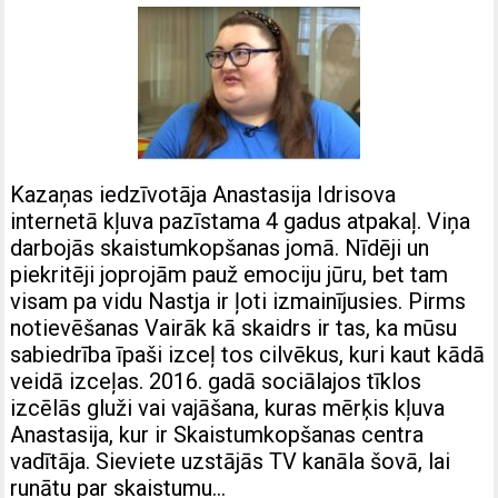
Kazaņas iedzīvotāja Anastasija Idrisova
internetā kļuva pazīstama 4 gadus atpakaļ. Viņa
darbojās skaistumkopšanas jomā. Nīdēji un
piekritēji joprojām pauž emociju jūru, bet tam
visam pa vidu Nastja ir ļoti izmainījusies. Pirms
notievēšanas Vairāk kā skaidrs ir tas, ka mūsu
sabiedrība īpaši izceļ tos cilvēkus, kuri kaut kādā
veidā izceļas. 2016. gadā sociālajos tīklos
izcēlās gluži vai vajāšana, kuras mērķis kļuva
Anastasija, kur ir Skaistumkopšanas centra
vadītāja. Sieviete uzstājās TV kanāla šovā, lai
runātu par skaistumu…