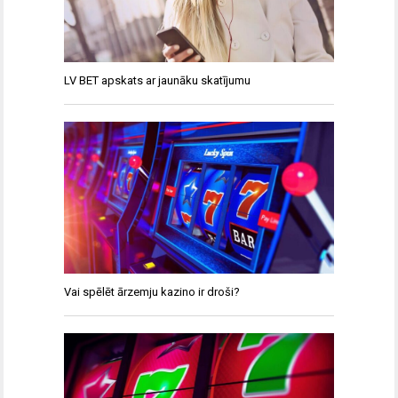
LV BET apskats ar jaunāku skatījumu
Vai spēlēt ārzemju kazino ir droši?