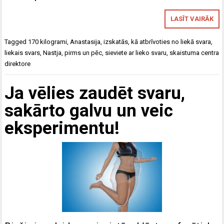
LASĪT VAIRĀK
Tagged
170 kilogrami
,
Anastasija
,
izskatās
,
kā atbrīvoties no liekā svara
,
liekais svars
,
Nastja
,
pirms un pēc
,
sieviete ar lieko svaru
,
skaistuma centra
direktore
Ja vēlies zaudēt svaru,
sakārto galvu un veic
eksperimentu!