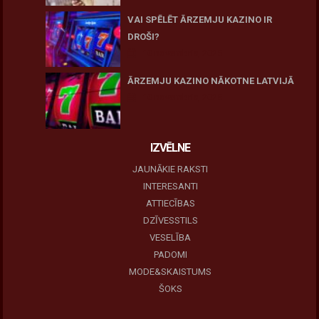
VAI SPĒLĒT ĀRZEMJU KAZINO IR
DROŠI?
10 novembris, 2025
ĀRZEMJU KAZINO NĀKOTNE LATVIJĀ
10 novembris, 2025
IZVĒLNE
JAUNĀKIE RAKSTI
INTERESANTI
ATTIECĪBAS
DZĪVESSTILS
VESELĪBA
PADOMI
MODE&SKAISTUMS
ŠOKS