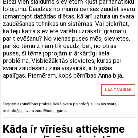
Bieži vien slaidums sievietēm kļūst par fanātisku
lolojumu. Daudzas no mums cenšas zaudēt svaru
izmantojot dažādas diētas, kā arī uztura un svara
zaudēšanas tehnikas un sistēmas. Vai piekrītat,
ka teju katra sieviete varētu uzrakstīt grāmatu
par tievēšanu? No vienas puses mēs, sievietes,
par šo tēmu zinām tik daudz, bet, no otras
puses, šī tēma joprojām ir ārkārtīgi liela
problēma. Visbiežāk tās sievietes, kuras par
svara zaudēšanu zina visvairāk, ir bijušas
apaļīgas. Piemēram, kopš bērnības Anna bija…
LASĪT VAIRĀK
Tagged
azpinātības prakse
,
liekā svara psiholoģija
,
liekais svars
,
psiholoģija
,
svara zaudēšana
,
диета
Kāda ir vīriešu attieksme