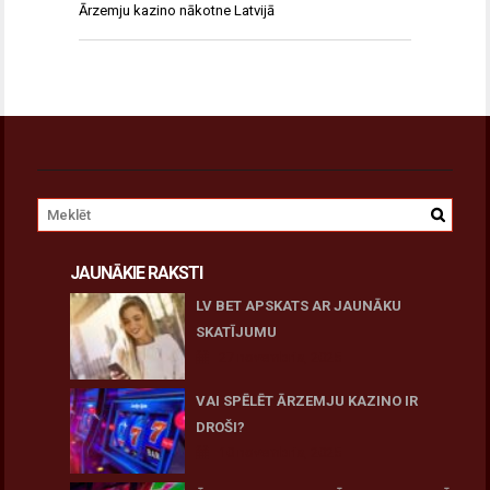
Ārzemju kazino nākotne Latvijā
JAUNĀKIE RAKSTI
LV BET APSKATS AR JAUNĀKU
SKATĪJUMU
27 novembris, 2025
VAI SPĒLĒT ĀRZEMJU KAZINO IR
DROŠI?
10 novembris, 2025