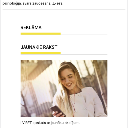
psiholoģija
,
svara zaudēšana
,
диета
REKLĀMA
JAUNĀKIE RAKSTI
LV BET apskats ar jaunāku skatījumu