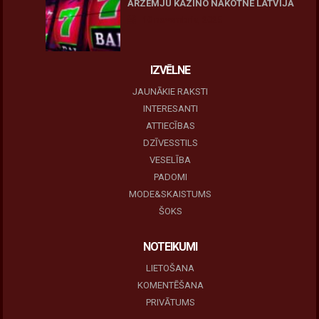
ĀRZEMJU KAZINO NĀKOTNE LATVIJĀ
10 novembris, 2025
IZVĒLNE
JAUNĀKIE RAKSTI
INTERESANTI
ATTIECĪBAS
DZĪVESSTILS
VESELĪBA
PADOMI
MODE&SKAISTUMS
ŠOKS
NOTEIKUMI
LIETOŠANA
KOMENTĒŠANA
PRIVĀTUMS