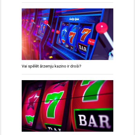
Vai spēlēt ārzemju kazino ir droši?