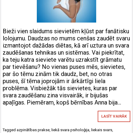
Bieži vien slaidums sievietēm kļūst par fanātisku
lolojumu. Daudzas no mums cenšas zaudēt svaru
izmantojot dažādas diētas, kā arī uztura un svara
zaudēšanas tehnikas un sistēmas. Vai piekrītat,
ka teju katra sieviete varētu uzrakstīt grāmatu
par tievēšanu? No vienas puses mēs, sievietes,
par šo tēmu zinām tik daudz, bet, no otras
puses, šī tēma joprojām ir ārkārtīgi liela
problēma. Visbiežāk tās sievietes, kuras par
svara zaudēšanu zina visvairāk, ir bijušas
apaļīgas. Piemēram, kopš bērnības Anna bija…
LASĪT VAIRĀK
Tagged
azpinātības prakse
,
liekā svara psiholoģija
,
liekais svars
,