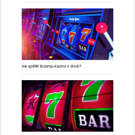
Vai spēlēt ārzemju kazino ir droši?