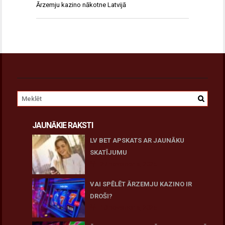
Ārzemju kazino nākotne Latvijā
JAUNĀKIE RAKSTI
LV BET APSKATS AR JAUNĀKU
SKATĪJUMU
27 novembris, 2025
VAI SPĒLĒT ĀRZEMJU KAZINO IR
DROŠI?
10 novembris, 2025