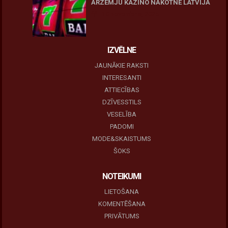
ĀRZEMJU KAZINO NĀKOTNE LATVIJĀ
10 novembris, 2025
IZVĒLNE
JAUNĀKIE RAKSTI
INTERESANTI
ATTIECĪBAS
DZĪVESSTILS
VESELĪBA
PADOMI
MODE&SKAISTUMS
ŠOKS
NOTEIKUMI
LIETOŠANA
KOMENTĒŠANA
PRIVĀTUMS