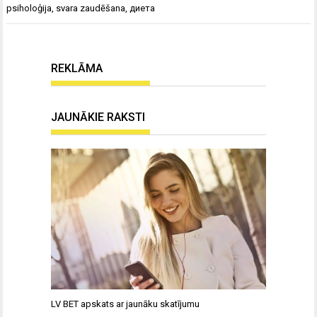
psiholoģija
,
svara zaudēšana
,
диета
REKLĀMA
JAUNĀKIE RAKSTI
LV BET apskats ar jaunāku skatījumu