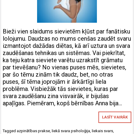
Bieži vien slaidums sievietēm kļūst par fanātisku
lolojumu. Daudzas no mums cenšas zaudēt svaru
izmantojot dažādas diētas, kā arī uztura un svara
zaudēšanas tehnikas un sistēmas. Vai piekrītat,
ka teju katra sieviete varētu uzrakstīt grāmatu
par tievēšanu? No vienas puses mēs, sievietes,
par šo tēmu zinām tik daudz, bet, no otras
puses, šī tēma joprojām ir ārkārtīgi liela
problēma. Visbiežāk tās sievietes, kuras par
svara zaudēšanu zina visvairāk, ir bijušas
apaļīgas. Piemēram, kopš bērnības Anna bija…
LASĪT VAIRĀK
Tagged
azpinātības prakse
,
liekā svara psiholoģija
,
liekais svars
,