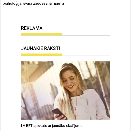
psiholoģija
,
svara zaudēšana
,
диета
REKLĀMA
JAUNĀKIE RAKSTI
LV BET apskats ar jaunāku skatījumu