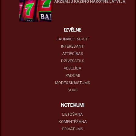
ĀRZEMJU KAZINO NĀKOTNE LATVIJĀ
10 novembris, 2025
IZVĒLNE
JAUNĀKIE RAKSTI
INTERESANTI
ATTIECĪBAS
DZĪVESSTILS
VESELĪBA
PADOMI
MODE&SKAISTUMS
ŠOKS
NOTEIKUMI
LIETOŠANA
KOMENTĒŠANA
PRIVĀTUMS