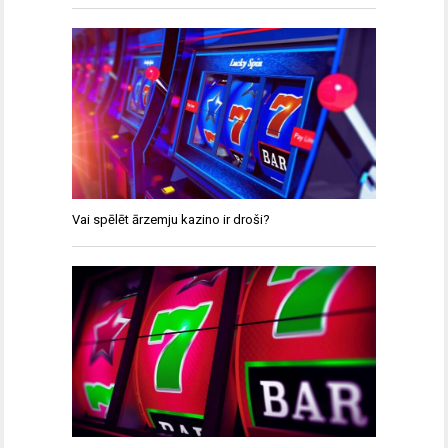
Vai spēlēt ārzemju kazino ir droši?