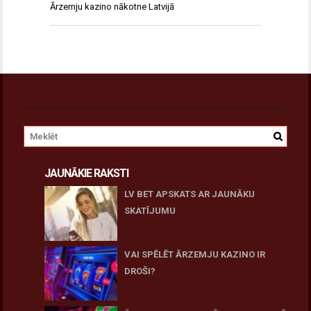
Ārzemju kazino nākotne Latvijā
JAUNĀKIE RAKSTI
LV BET APSKATS AR JAUNĀKU
SKATĪJUMU
27 novembris, 2025
VAI SPĒLĒT ĀRZEMJU KAZINO IR
DROŠI?
10 novembris, 2025