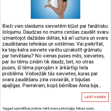
Bieži vien slaidums sievietēm kļūst par fanātisku
lolojumu. Daudzas no mums cenšas zaudēt svaru
izmantojot dažādas diētas, kā arī uztura un svara
zaudēšanas tehnikas un sistēmas. Vai piekrītat,
ka teju katra sieviete varētu uzrakstīt grāmatu
par tievēšanu? No vienas puses mēs, sievietes,
par šo tēmu zinām tik daudz, bet, no otras
puses, šī tēma joprojām ir ārkārtīgi liela
problēma. Visbiežāk tās sievietes, kuras par
svara zaudēšanu zina visvairāk, ir bijušas
apaļīgas. Piemēram, kopš bērnības Anna bija…
LASĪT VAIRĀK
Tagged
azpinātības prakse
,
liekā svara psiholoģija
,
liekais svars
,