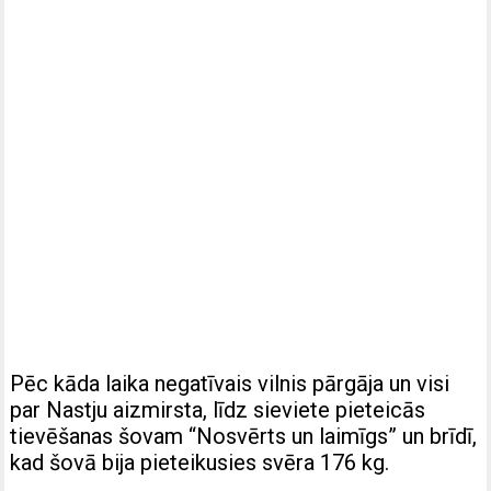
Pēc kāda laika negatīvais vilnis pārgāja un visi
par Nastju aizmirsta, līdz sieviete pieteicās
tievēšanas šovam “Nosvērts un laimīgs” un brīdī,
kad šovā bija pieteikusies svēra 176 kg.