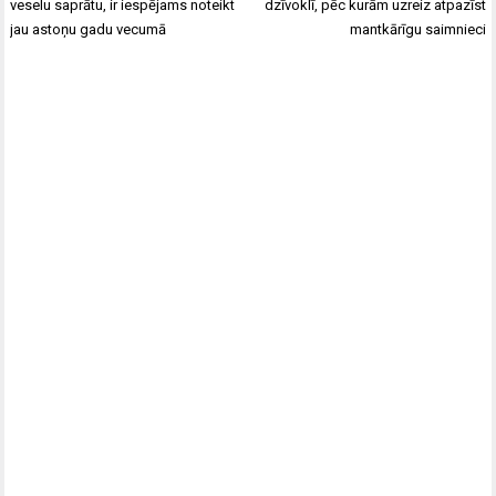
izvēlne
veselu saprātu, ir iespējams noteikt
dzīvoklī, pēc kurām uzreiz atpazīst
jau astoņu gadu vecumā
mantkārīgu saimnieci