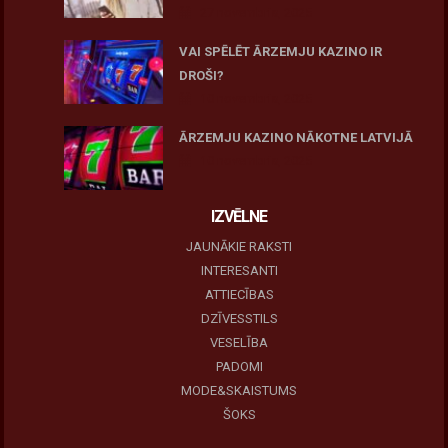
27 novembris, 2025
VAI SPĒLĒT ĀRZEMJU KAZINO IR
DROŠI?
10 novembris, 2025
ĀRZEMJU KAZINO NĀKOTNE LATVIJĀ
10 novembris, 2025
IZVĒLNE
JAUNĀKIE RAKSTI
INTERESANTI
ATTIECĪBAS
DZĪVESSTILS
VESELĪBA
PADOMI
MODE&SKAISTUMS
ŠOKS