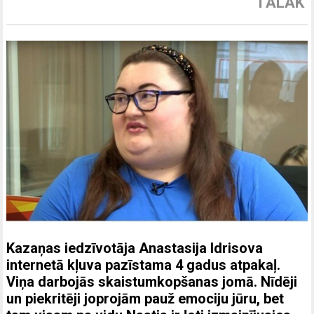
TĀLĀK
Kazaņas iedzīvotāja Anastasija Idrisova
internetā kļuva pazīstama 4 gadus atpakaļ.
Viņa darbojās skaistumkopšanas jomā. Nīdēji
un piekritēji joprojām pauž emociju jūru, bet