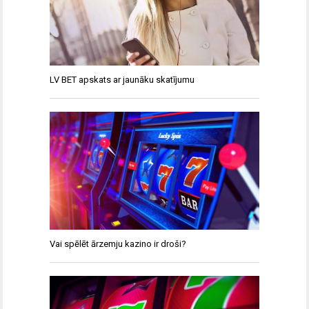
LV BET apskats ar jaunāku skatījumu
Vai spēlēt ārzemju kazino ir droši?