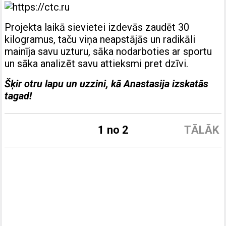
Projekta laikā sievietei izdevās zaudēt 30
kilogramus, taču viņa neapstājās un radikāli
mainīja savu uzturu, sāka nodarboties ar sportu
un sāka analizēt savu attieksmi pret dzīvi.
Šķir otru lapu un uzzini, kā Anastasija izskatās
tagad!
1 no 2
TĀLĀK