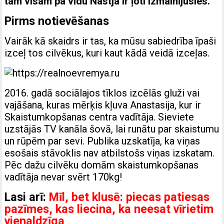
tam visam pa vidu Nastja ir ļoti izmainījusies.
Pirms notievēšanas
Vairāk kā skaidrs ir tas, ka mūsu sabiedrība īpaši
izceļ tos cilvēkus, kuri kaut kādā veidā izceļas.
2016. gadā sociālajos tīklos izcēlās gluži vai
vajāšana, kuras mērķis kļuva Anastasija, kur ir
Skaistumkopšanas centra vadītāja. Sieviete
uzstājās TV kanāla šovā, lai runātu par skaistumu
un rūpēm par sevi. Publika uzskatīja, ka viņas
esošais stāvoklis nav atbilstošs viņas izskatam.
Pēc dažu cilvēku domām skaistumkopšanas
vadītāja nevar svērt 170kg!
Lasi arī:
Mīl, bet klusē: piecas patiesas
pazīmes, kas liecina, ka neesat vīrietim
vienaldzīga