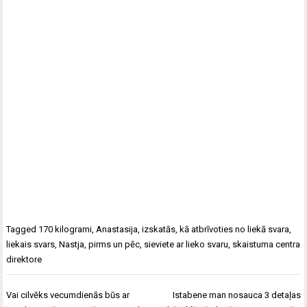
Tagged
170 kilogrami
,
Anastasija
,
izskatās
,
kā atbrīvoties no liekā svara
,
liekais svars
,
Nastja
,
pirms un pēc
,
sieviete ar lieko svaru
,
skaistuma centra
direktore
Ziņu
Vai cilvēks vecumdienās būs ar
Istabene man nosauca 3 detaļas