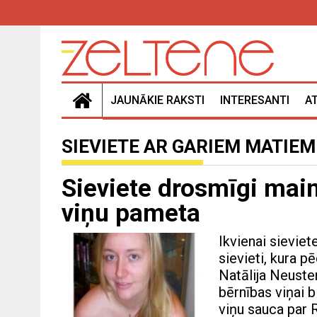
JAUNĀKIE RAKSTI
INTERESANTI
A
SIEVIETE AR GARIEM MATIEM
Sieviete drosmīgi main
viņu pameta
Ikvienai sieviet
sievieti, kura p
Natālija Neuste
bērnības viņai bi
viņu sauca par R