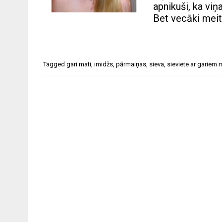
apnikuši, ka viņ
Bet vecāki meit
Tagged
gari mati
,
imidžs
,
pārmaiņas
,
sieva
,
sieviete ar gariem