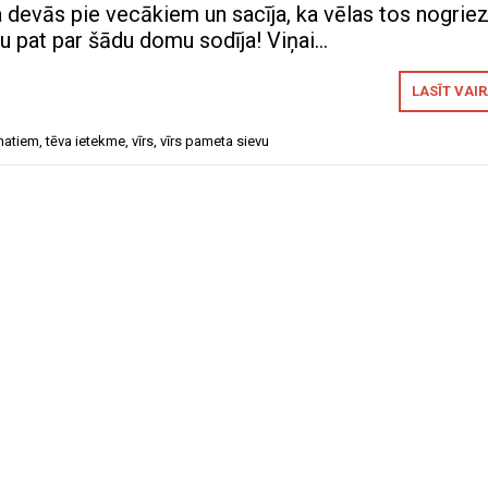
a devās pie vecākiem un sacīja, ka vēlas tos nogriez
u pat par šādu domu sodīja! Viņai…
LASĪT VAI
 matiem
,
tēva ietekme
,
vīrs
,
vīrs pameta sievu