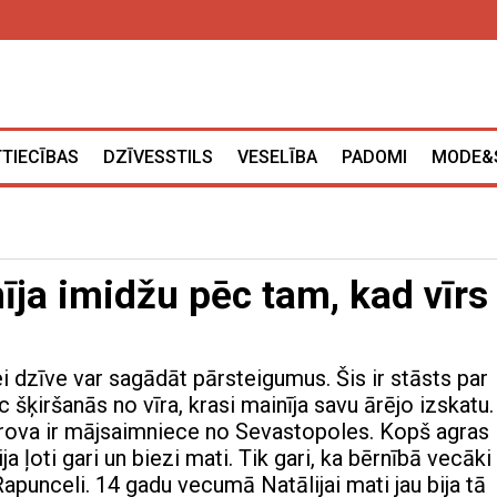
TTIECĪBAS
DZĪVESSTILS
VESELĪBA
PADOMI
MODE&
īja imidžu pēc tam, kad vīrs
ei dzīve var sagādāt pārsteigumus. Šis ir stāsts par
ēc šķiršanās no vīra, krasi mainīja savu ārējo izskatu.
rova ir mājsaimniece no Sevastopoles. Kopš agras
ja ļoti gari un biezi mati. Tik gari, ka bērnībā vecāki
apunceli. 14 gadu vecumā Natālijai mati jau bija tā