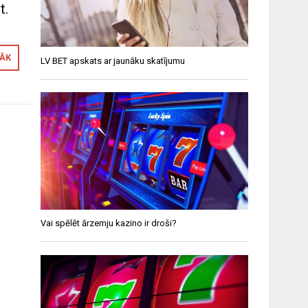
t.
RĀK
LV BET apskats ar jaunāku skatījumu
Vai spēlēt ārzemju kazino ir droši?