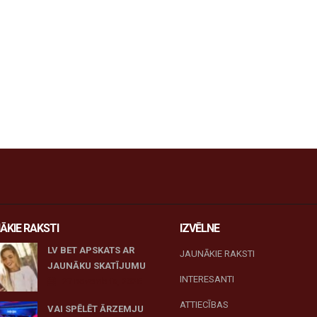
ĀKIE RAKSTI
IZVĒLNE
LV BET APSKATS AR
JAUNĀKIE RAKSTI
JAUNĀKU SKATĪJUMU
INTERESANTI
27 novembris, 2025
ATTIECĪBAS
VAI SPĒLĒT ĀRZEMJU