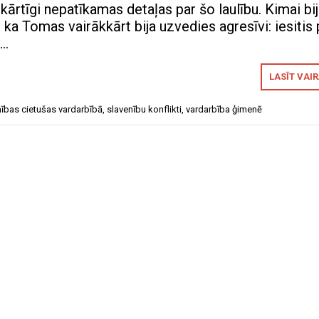
rkārtīgi nepatīkamas detaļas par šo laulību. Kimai bi
 ka Tomas vairākkārt bija uzvedies agresīvi: iesitis
t…
LASĪT VAI
nības cietušas vardarbībā
,
slavenību konflikti
,
vardarbība ģimenē