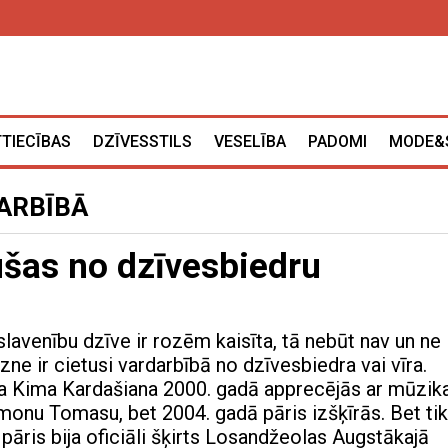
TTIECĪBAS
DZĪVESSTILS
VESELĪBA
PADOMI
MODE&
ARBĪBĀ
ušas no dzīvesbiedru
a slavenību dzīve ir rozēm kaisīta, tā nebūt nav un ne
zne ir cietusi vardarbībā no dzīvesbiedra vai vīra.
a Kima Kardašiana 2000. gadā apprecējās ar mūzik
onu Tomasu, bet 2004. gadā pāris izšķīrās. Bet tik
pāris bija oficiāli šķirts Losandžeolas Augstākajā