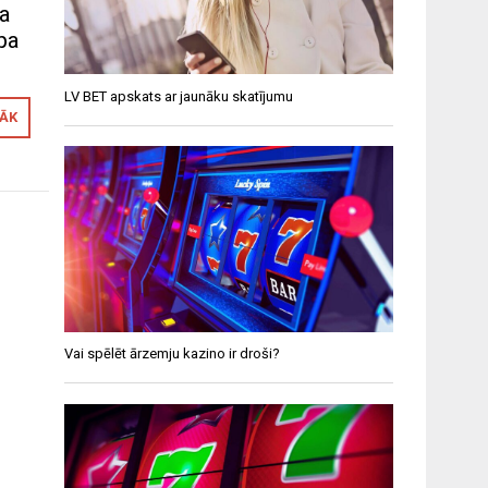
ja
 pa
LV BET apskats ar jaunāku skatījumu
RĀK
Vai spēlēt ārzemju kazino ir droši?