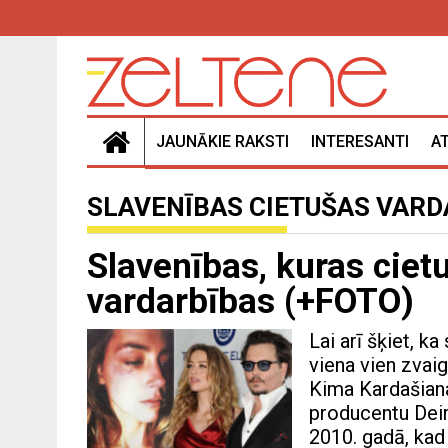
JAUNĀKIE RAKSTI
INTERESANTI
A
SLAVENĪBAS CIETUŠAS VARD
Slavenības, kuras ciet
vardarbības (+FOTO)
Lai arī šķiet, k
viena vien zvaig
Kima Kardašian
producentu Deim
2010. gadā, kad 