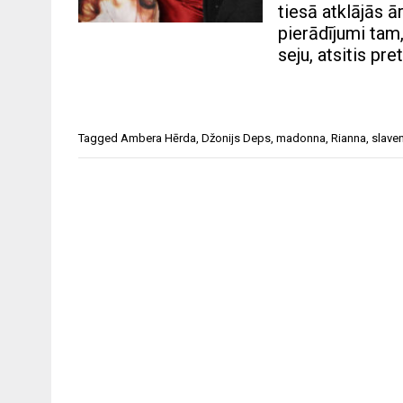
tiesā atklājās ā
pierādījumi tam,
seju, atsitis pre
Tagged
Ambera Hērda
,
Džonijs Deps
,
madonna
,
Rianna
,
slave