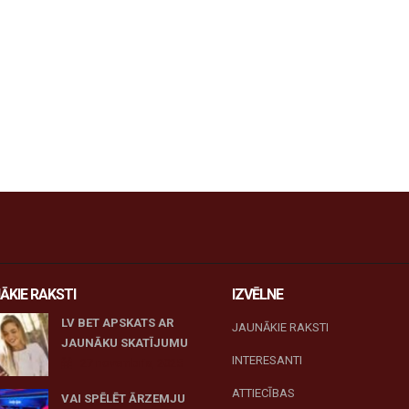
ĀKIE RAKSTI
IZVĒLNE
LV BET APSKATS AR
JAUNĀKIE RAKSTI
JAUNĀKU SKATĪJUMU
INTERESANTI
27 novembris, 2025
ATTIECĪBAS
VAI SPĒLĒT ĀRZEMJU