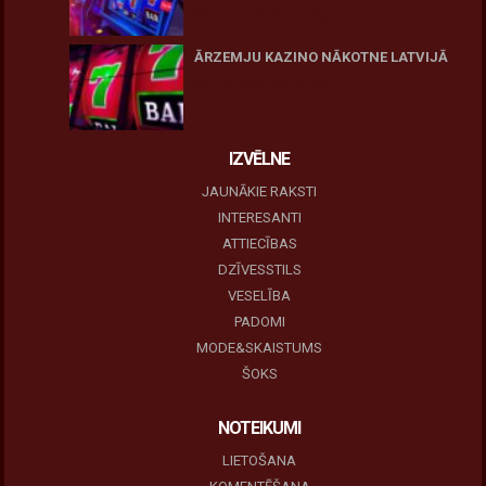
10 novembris, 2025
ĀRZEMJU KAZINO NĀKOTNE LATVIJĀ
10 novembris, 2025
IZVĒLNE
JAUNĀKIE RAKSTI
INTERESANTI
ATTIECĪBAS
DZĪVESSTILS
VESELĪBA
PADOMI
MODE&SKAISTUMS
ŠOKS
NOTEIKUMI
LIETOŠANA