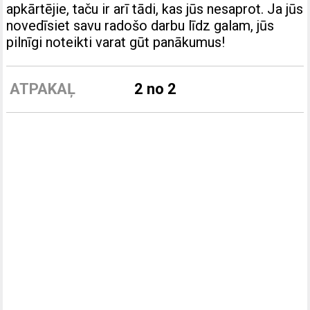
apkārtējie, taču ir arī tādi, kas jūs nesaprot. Ja jūs
novedīsiet savu radošo darbu līdz galam, jūs
pilnīgi noteikti varat gūt panākumus!
ATPAKAĻ
2 no 2