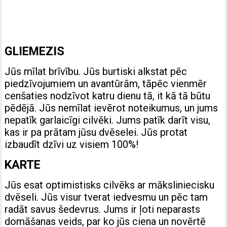
GLIEMEZIS
Jūs mīlat brīvību. Jūs burtiski alkstat pēc
piedzīvojumiem un avantūrām, tāpēc vienmēr
cenšaties nodzīvot katru dienu tā, it kā tā būtu
pēdējā. Jūs nemīlat ievērot noteikumus, un jums
nepatīk garlaicīgi cilvēki. Jums patīk darīt visu,
kas ir pa prātam jūsu dvēselei. Jūs protat
izbaudīt dzīvi uz visiem 100%!
KARTE
Jūs esat optimistisks cilvēks ar māksliniecisku
dvēseli. Jūs visur tverat iedvesmu un pēc tam
radāt savus šedevrus. Jums ir ļoti neparasts
domāšanas veids, par ko jūs ciena un novērtē