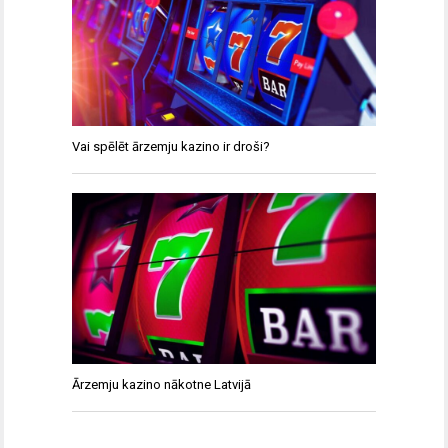
Vai spēlēt ārzemju kazino ir droši?
Ārzemju kazino nākotne Latvijā