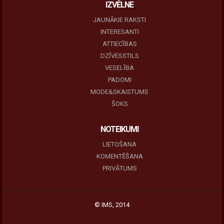
IZVĒLNE
JAUNĀKIE RAKSTI
INTERESANTI
ATTIECĪBAS
DZĪVESSTILS
VESELĪBA
PADOMI
MODE&SKAISTUMS
ŠOKS
NOTEIKUMI
LIETOŠANA
KOMENTĒŠANA
PRIVĀTUMS
© IMS, 2014
|
Profitmag by