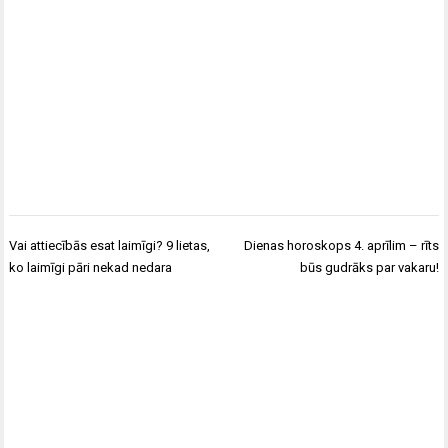
Ziņu
Vai attiecībās esat laimīgi? 9 lietas,
Dienas horoskops 4. aprīlim – rīts
izvēlne
ko laimīgi pāri nekad nedara
būs gudrāks par vakaru!