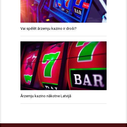
Vai spēlēt ārzemju kazino ir droši?
Ārzemju kazino nākotne Latvijā