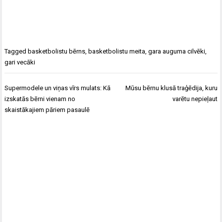
Tagged
basketbolistu bērns
,
basketbolistu meita
,
gara auguma cilvēki
,
gari vecāki
Ziņu
Supermodele un viņas vīrs mulats: Kā
Mūsu bērnu klusā traģēdija, kuru
izvēlne
izskatās bērni vienam no
varētu nepieļaut
skaistākajiem pāriem pasaulē