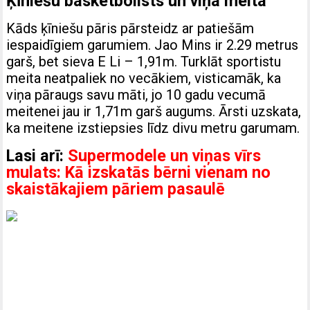
Ķīniešu basketbolists un viņa meita
Kāds ķīniešu pāris pārsteidz ar patiešām
iespaidīgiem garumiem. Jao Mins ir 2.29 metrus
garš, bet sieva E Li – 1,91m. Turklāt sportistu
meita neatpaliek no vecākiem, visticamāk, ka
viņa pāraugs savu māti, jo 10 gadu vecumā
meitenei jau ir 1,71m garš augums. Ārsti uzskata,
ka meitene izstiepsies līdz divu metru garumam.
Lasi arī:
Supermodele un viņas vīrs
mulats: Kā izskatās bērni vienam no
skaistākajiem pāriem pasaulē