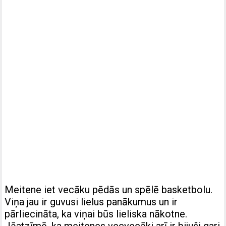
Meitene iet vecāku pēdās un spēlē basketbolu.
Viņa jau ir guvusi lielus panākumus un ir
pārliecināta, ka viņai būs lieliska nākotne.
Jāatzīmē, ka meitenes vecvecāki arī ir bijuši gari