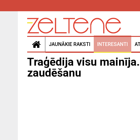
JAUNĀKIE RAKSTI
INTERESANTI
A
Traģēdija visu mainīja
zaudēšanu