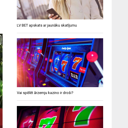
LV BET apskats ar jaunāku skatījumu
Vai spēlēt ārzemju kazino ir droši?