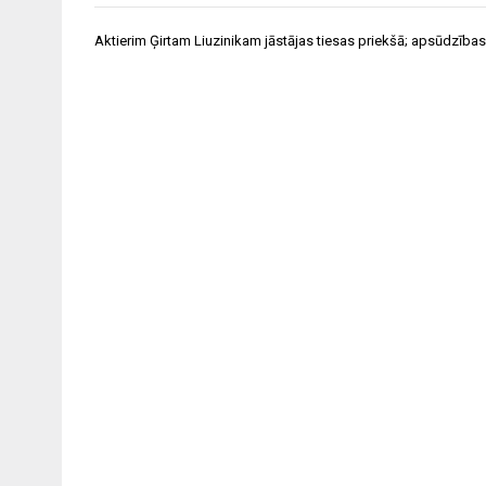
Ziņu
Aktierim Ģirtam Liuzinikam jāstājas tiesas priekšā; apsūdzība
izvēlne