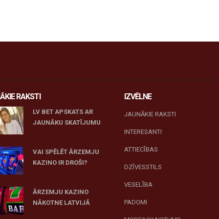
ĀKIE RAKSTI
IZVĒLNE
LV BET APSKATS AR
JAUNĀKIE RAKSTI
JAUNĀKU SKATĪJUMU
INTERESANTI
27 novembris, 2025
ATTIECĪBAS
VAI SPĒLĒT ĀRZEMJU
KAZINO IR DROŠI?
DZĪVESSTILS
10 novembris, 2025
VESELĪBA
ĀRZEMJU KAZINO
PADOMI
NĀKOTNE LATVIJĀ
10 novembris, 2025