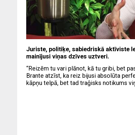
Juriste, politiķe, sabiedriskā aktīviste
mainījusi viņas dzīves uztveri.
“Reizēm tu vari plānot, kā tu gribi, bet p
Brante atzīst, ka reiz bijusi absolūta perfe
kāpņu telpā, bet tad traģisks notikums vi