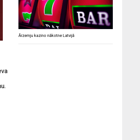
Ārzemju kazino nākotne Latvijā
eva
ņu.