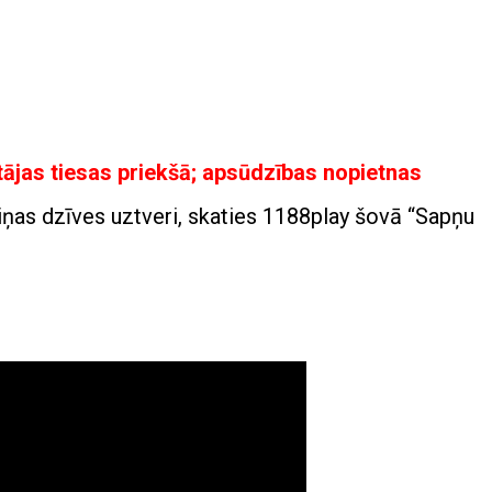
tājas tiesas priekšā; apsūdzības nopietnas
viņas dzīves uztveri, skaties 1188play šovā “Sapņu