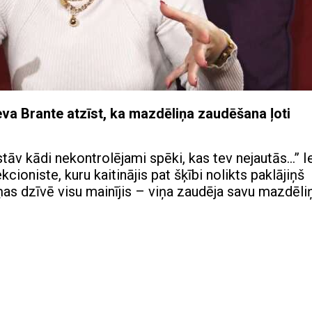
 Ieva Brante atzīst, ka mazdēliņa zaudēšana ļoti
astāv kādi nekontrolējami spēki, kas tev nejautās…” I
kcioniste, kuru kaitinājis pat šķībi nolikts paklājiņš
ņas dzīvē visu mainījis – viņa zaudēja savu mazdēli