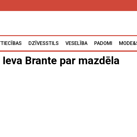
TTIECĪBAS
DZĪVESSTILS
VESELĪBA
PADOMI
MODE&
. Ieva Brante par mazdēla