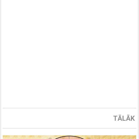
TĀLĀK