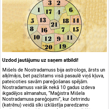
Uzdod jautājumu uz saņem atbildi!
Mišels de Nostradamuss bija astrologs, ārsts un
alķīmiķis, bet pazīstams visā pasaulē viņš kļuva,
pateicoties savām pareģošanas spējām.
Nostradamuss vairāk nekā 10 gadus izdeva
ikgadējos almanahus, “Maģistra Mišela
Nostradamusa pareģojumi”, kur četrrindu
(katrēnu) veidā sīki izklāstīja paredzamo