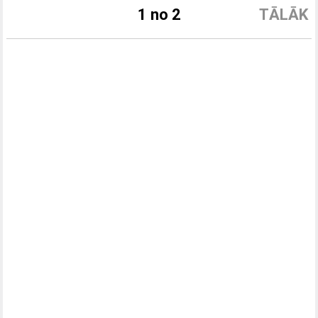
1 no 2
TĀLĀK