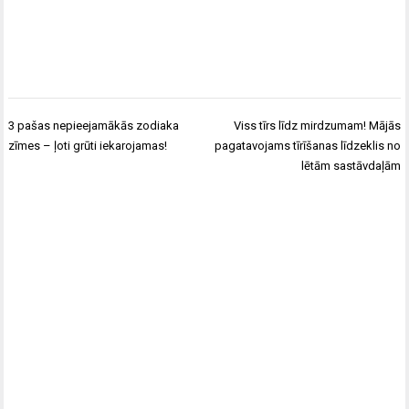
Ziņu
3 pašas nepieejamākās zodiaka
Viss tīrs līdz mirdzumam! Mājās
izvēlne
zīmes – ļoti grūti iekarojamas!
pagatavojams tīrīšanas līdzeklis no
lētām sastāvdaļām