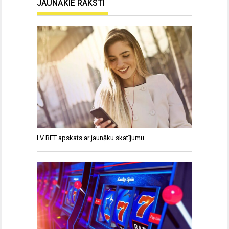
JAUNĀKIE RAKSTI
LV BET apskats ar jaunāku skatījumu