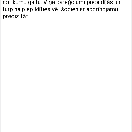
notikumu gaitu. Viņa pareģojumi piepildījās un
turpina piepildīties vēl šodien ar apbrīnojamu
precizitāti.