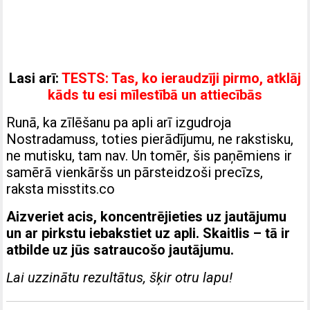
Lasi arī:
TESTS: Tas, ko ieraudzīji pirmo, atklāj
kāds tu esi mīlestībā un attiecībās
Runā, ka zīlēšanu pa apli arī izgudroja
Nostradamuss, toties pierādījumu, ne rakstisku,
ne mutisku, tam nav. Un tomēr, šis paņēmiens ir
samērā vienkāršs un pārsteidzoši precīzs,
raksta misstits.co
Aizveriet acis, koncentrējieties uz jautājumu
un ar pirkstu iebakstiet uz apli. Skaitlis – tā ir
atbilde uz jūs satraucošo jautājumu.
Lai uzzinātu rezultātus, šķir otru lapu!