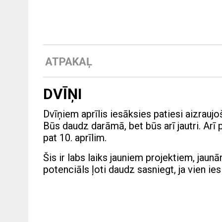
ATPAKAĻ
DVĪŅI
Dvīņiem aprīlis iesāksies patiesi aizraujoš
Būs daudz darāmā, bet būs arī jautri. Arī
pat 10. aprīlim.
Šis ir labs laiks jauniem projektiem, jau
potenciāls ļoti daudz sasniegt, ja vien ies