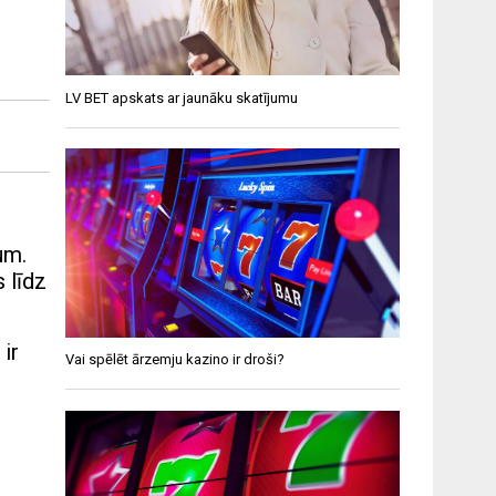
LV BET apskats ar jaunāku skatījumu
um.
 līdz
ir
Vai spēlēt ārzemju kazino ir droši?