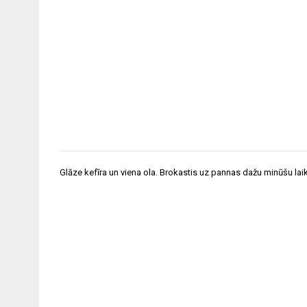
Ziņu
Glāze kefīra un viena ola. Brokastis uz pannas dažu minūšu lai
izvēlne