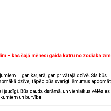
lim – kas šajā mēnesī gaida katru no zodiaka zī
jumiem – gan karjerā, gan privātajā dzīvē. Šis būs
 turpmākā dzīve, tāpēc būs svarīgi lēmumus apdomāt
si jaudīgi. Būs daudz darāmā, un vienlaikus vēlēsies
ikumiem un burvībai!