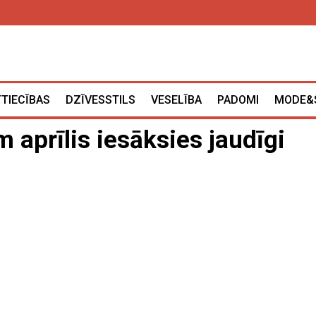
TTIECĪBAS
DZĪVESSTILS
VESELĪBA
PADOMI
MODE&
 aprīlis iesāksies jaudīgi