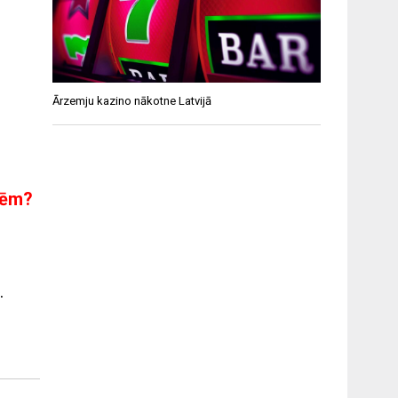
Ārzemju kazino nākotne Latvijā
mēm?
.