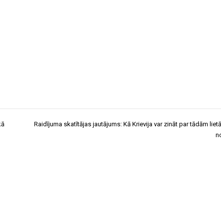
kā
Raidījuma skatītājas jautājums: Kā Krievija var zināt par tādām liet
n