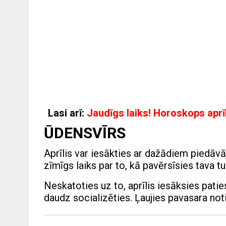
Lasi arī:
Jaudīgs laiks! Horoskops aprī
ŪDENSVĪRS
Aprīlis var iesākties ar dažādiem piedāvā
zīmīgs laiks par to, kā pavērsīsies tava
Neskatoties uz to, aprīlis iesāksies patie
daudz socializēties. Ļaujies pavasara not