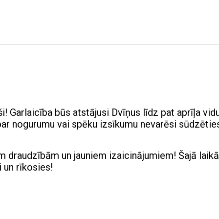
i! Garlaicība būs atstājusi Dvīņus līdz pat aprīļa vid
 par nogurumu vai spēku izsīkumu nevarēsi sūdzēties
nām draudzībām un jauniem izaicinājumiem! Šajā laikā 
i un rīkosies!