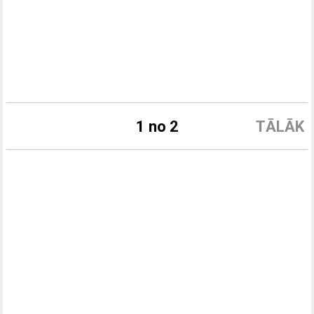
1 no 2
TĀLĀK