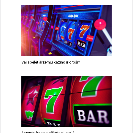
Vai spēlēt ārzemju kazino ir droši?
Ārzemju kazino nākotne Latvijā