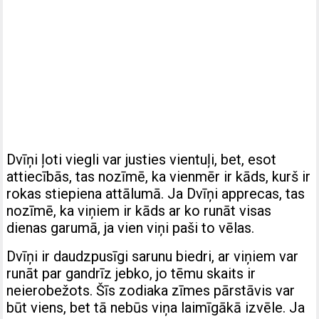
Dvīņi ļoti viegli var justies vientuļi, bet, esot
attiecībās, tas nozīmē, ka vienmēr ir kāds, kurš ir
rokas stiepiena attālumā. Ja Dvīņi apprecas, tas
nozīmē, ka viņiem ir kāds ar ko runāt visas
dienas garumā, ja vien viņi paši to vēlas.
Dvīņi ir daudzpusīgi sarunu biedri, ar viņiem var
runāt par gandrīz jebko, jo tēmu skaits ir
neierobežots. Šīs zodiaka zīmes pārstāvis var
būt viens, bet tā nebūs viņa laimīgākā izvēle. Ja