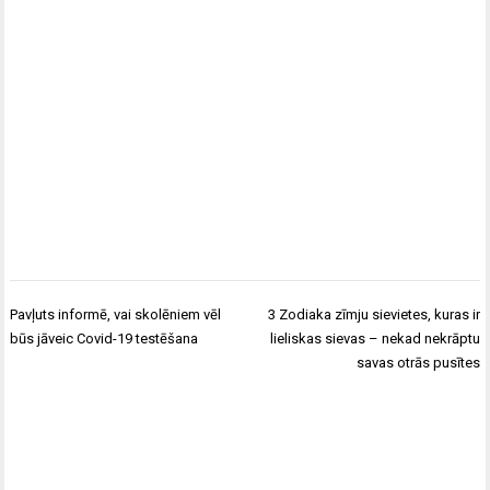
Ziņu
Pavļuts informē, vai skolēniem vēl
3 Zodiaka zīmju sievietes, kuras ir
izvēlne
būs jāveic Covid-19 testēšana
lieliskas sievas – nekad nekrāptu
savas otrās pusītes