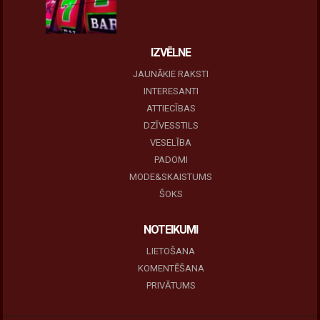
10 novembris, 2025
IZVĒLNE
JAUNĀKIE RAKSTI
INTERESANTI
ATTIECĪBAS
DZĪVESSTILS
VESELĪBA
PADOMI
MODE&SKAISTUMS
ŠOKS
NOTEIKUMI
LIETOŠANA
KOMENTĒŠANA
PRIVĀTUMS