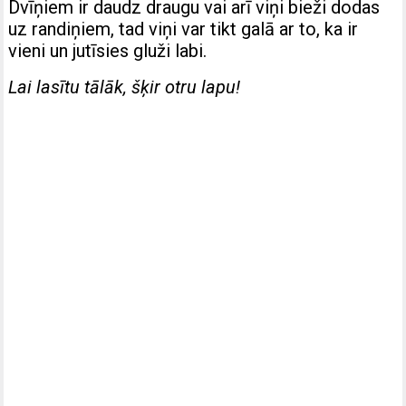
Dvīņiem ir daudz draugu vai arī viņi bieži dodas
uz randiņiem, tad viņi var tikt galā ar to, ka ir
vieni un jutīsies gluži labi.
Lai lasītu tālāk, šķir otru lapu!