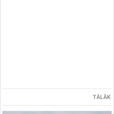
TĀLĀK