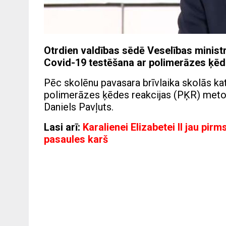
Otrdien valdības sēdē Veselības ministr
Covid-19 testēšana ar polimerāzes ķēd
Pēc skolēnu pavasara brīvlaika skolās ka
polimerāzes ķēdes reakcijas (PĶR) metodi
Daniels Pavļuts.
Lasi arī:
Karalienei Elizabetei II jau pir
pasaules karš