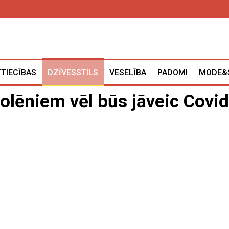
TTIECĪBAS
DZĪVESSTILS
VESELĪBA
PADOMI
MODE&
kolēniem vēl būs jāveic Covid