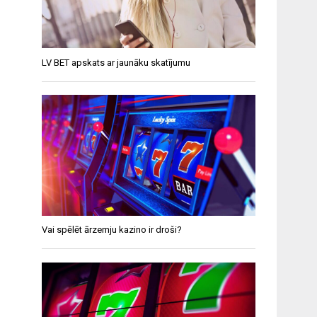
LV BET apskats ar jaunāku skatījumu
Vai spēlēt ārzemju kazino ir droši?