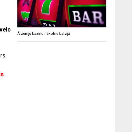
veic
Ārzemju kazino nākotne Latvijā
trs
is