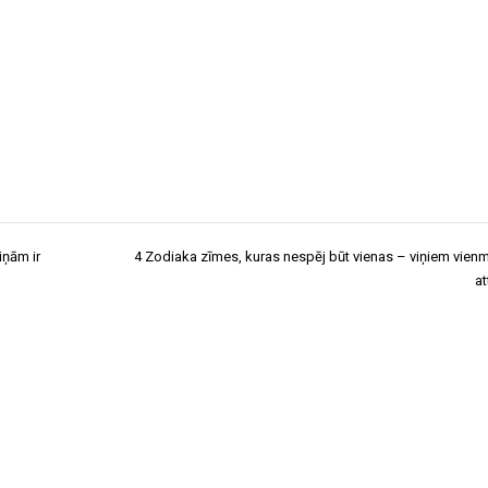
iņām ir
4 Zodiaka zīmes, kuras nespēj būt vienas – viņiem vienm
at