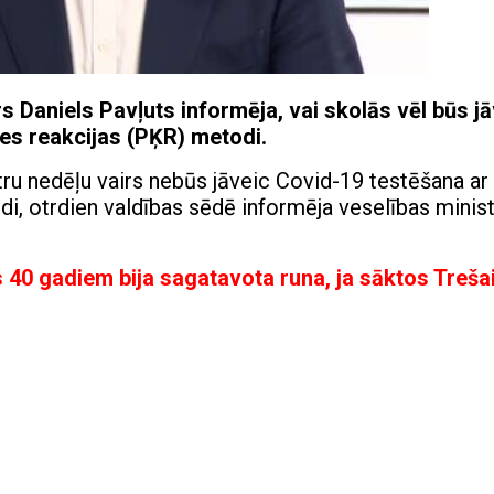
s Daniels Pavļuts informēja, vai skolās vēl būs jā
es reakcijas (PĶR) metodi.
tru nedēļu vairs nebūs jāveic Covid-19 testēšana ar
, otrdien valdības sēdē informēja veselības minis
ms 40 gadiem bija sagatavota runa, ja sāktos Treša