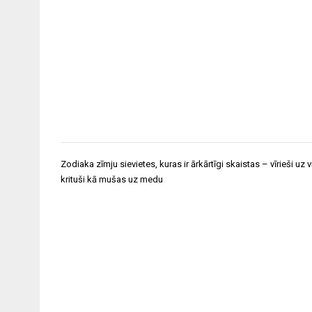
Ziņu
Zodiaka zīmju sievietes, kuras ir ārkārtīgi skaistas – vīrieši uz v
izvēlne
krituši kā mušas uz medu