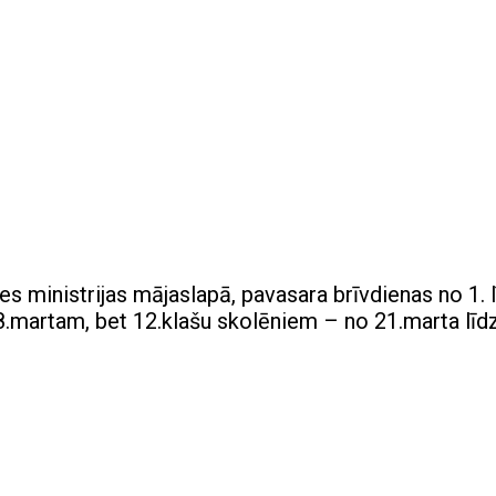
nes ministrijas mājaslapā, pavasara brīvdienas no 1. 
8.martam, bet 12.klašu skolēniem – no 21.marta līd