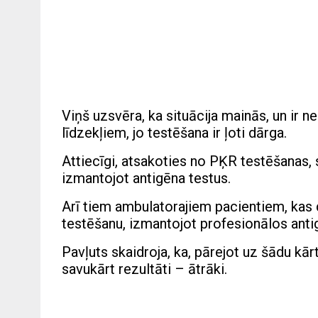
Viņš uzsvēra, ka situācija mainās, un ir n
līdzekļiem, jo testēšana ir ļoti dārga.
Attiecīgi, atsakoties no PĶR testēšanas, 
izmantojot antigēna testus.
Arī tiem ambulatorajiem pacientiem, kas 
testēšanu, izmantojot profesionālos anti
Pavļuts skaidroja, ka, pārejot uz šādu kār
savukārt rezultāti – ātrāki.