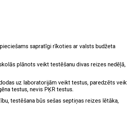
epieciešams sapratīgi rīkoties ar valsts budžeta
skolās plānots veikt testēšanu divas reizes nedēļā,
dodas uz laboratorijām veikt testus, paredzēts veik
gēna testus, nevis PĶR testus.
tību, testēšana būs sešas septiņas reizes lētāka,