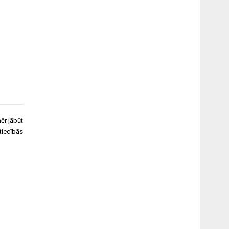
ēr jābūt
tiecībās