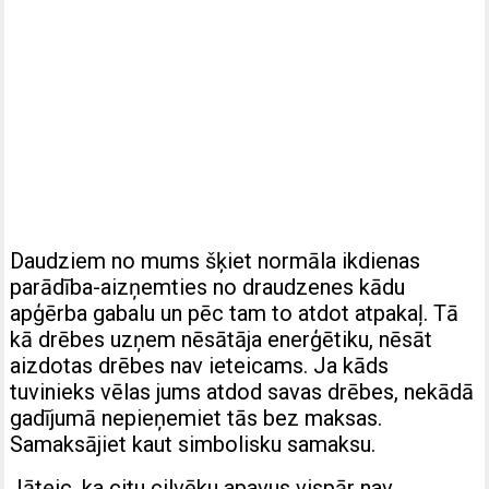
Daudziem no mums šķiet normāla ikdienas
parādība-aizņemties no draudzenes kādu
apģērba gabalu un pēc tam to atdot atpakaļ. Tā
kā drēbes uzņem nēsātāja enerģētiku, nēsāt
aizdotas drēbes nav ieteicams. Ja kāds
tuvinieks vēlas jums atdod savas drēbes, nekādā
gadījumā nepieņemiet tās bez maksas.
Samaksājiet kaut simbolisku samaksu.
Jāteic, ka citu cilvēku apavus vispār nav