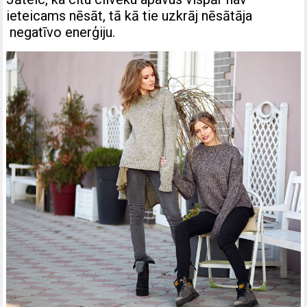
ieteicams nēsāt, tā kā tie uzkrāj nēsātāja
negatīvo enerģiju.