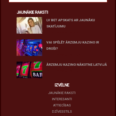
JAUNĀKIE RAKSTI
LV BET APSKATS AR JAUNĀKU
SKATĪJUMU
27 novembris, 2025
VAI SPĒLĒT ĀRZEMJU KAZINO IR
DROŠI?
10 novembris, 2025
ĀRZEMJU KAZINO NĀKOTNE LATVIJĀ
10 novembris, 2025
IZVĒLNE
JAUNĀKIE RAKSTI
INTERESANTI
ATTIECĪBAS
DZĪVESSTILS