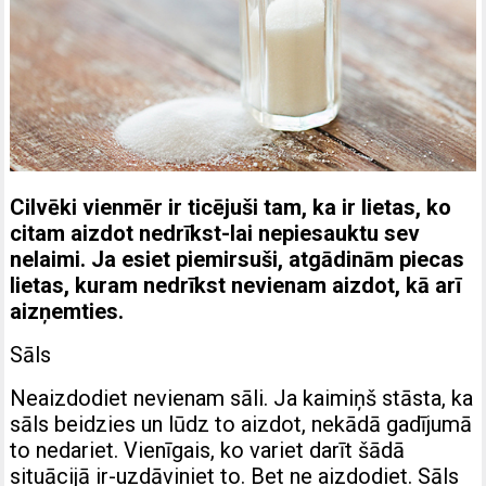
Cilvēki vienmēr ir ticējuši tam, ka ir lietas, ko
citam aizdot nedrīkst-lai nepiesauktu sev
nelaimi. Ja esiet piemirsuši, atgādinām piecas
lietas, kuram nedrīkst nevienam aizdot, kā arī
aizņemties.
Sāls
Neaizdodiet nevienam sāli. Ja kaimiņš stāsta, ka
sāls beidzies un lūdz to aizdot, nekādā gadījumā
to nedariet. Vienīgais, ko variet darīt šādā
situācijā ir-uzdāviniet to. Bet ne aizdodiet. Sāls