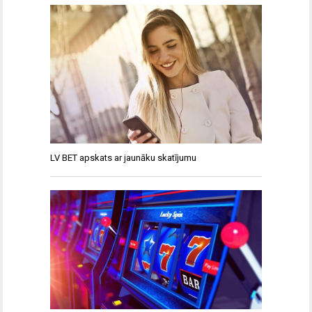
LV BET apskats ar jaunāku skatījumu