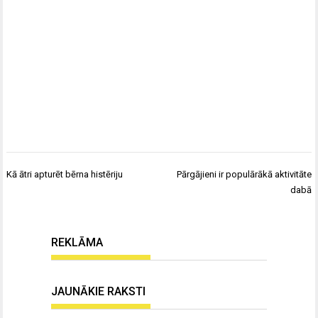
Ziņu
Kā ātri apturēt bērna histēriju
Pārgājieni ir populārākā aktivitāte
izvēlne
dabā
REKLĀMA
JAUNĀKIE RAKSTI