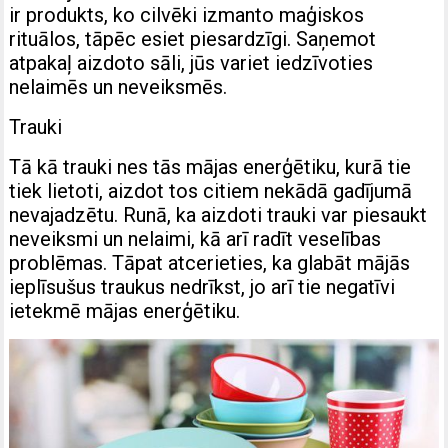
ir produkts, ko cilvēki izmanto maģiskos
rituālos, tāpēc esiet piesardzīgi. Saņemot
atpakaļ aizdoto sāli, jūs variet iedzīvoties
nelaimēs un neveiksmēs.
Trauki
Tā kā trauki nes tās mājas enerģētiku, kurā tie
tiek lietoti, aizdot tos citiem nekādā gadījumā
nevajadzētu. Runā, ka aizdoti trauki var piesaukt
neveiksmi un nelaimi, kā arī radīt veselības
problēmas. Tāpat atcerieties, ka glabāt mājās
ieplīsušus traukus nedrīkst, jo arī tie negatīvi
ietekmē mājas enerģētiku.