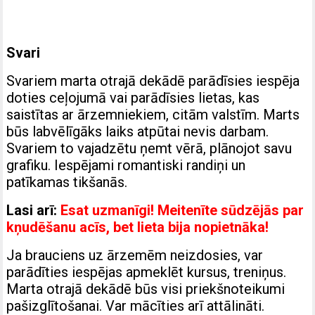
Svari
Svariem marta otrajā dekādē parādīsies iespēja
doties ceļojumā vai parādīsies lietas, kas
saistītas ar ārzemniekiem, citām valstīm. Marts
būs labvēlīgāks laiks atpūtai nevis darbam.
Svariem to vajadzētu ņemt vērā, plānojot savu
grafiku. Iespējami romantiski randiņi un
patīkamas tikšanās.
Lasi arī:
Esat uzmanīgi! Meitenīte sūdzējās par
kņudēšanu acīs, bet lieta bija nopietnāka!
Ja brauciens uz ārzemēm neizdosies, var
parādīties iespējas apmeklēt kursus, treniņus.
Marta otrajā dekādē būs visi priekšnoteikumi
pašizglītošanai. Var mācīties arī attālināti.