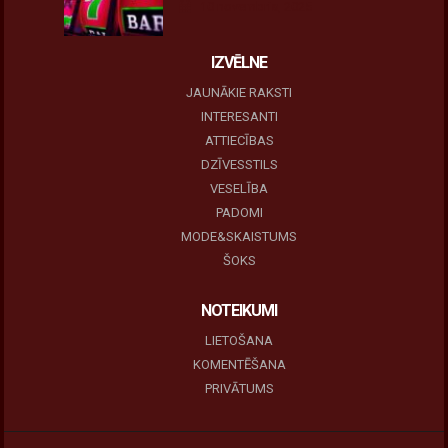
10 novembris, 2025
IZVĒLNE
JAUNĀKIE RAKSTI
INTERESANTI
ATTIECĪBAS
DZĪVESSTILS
VESELĪBA
PADOMI
MODE&SKAISTUMS
ŠOKS
NOTEIKUMI
LIETOŠANA
KOMENTĒŠANA
PRIVĀTUMS