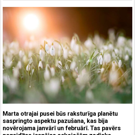
Marta otrajai pusei būs raksturīga planētu
saspringto aspektu pazušana, kas bija
novērojama janvārī un februārī. Tas pavērs