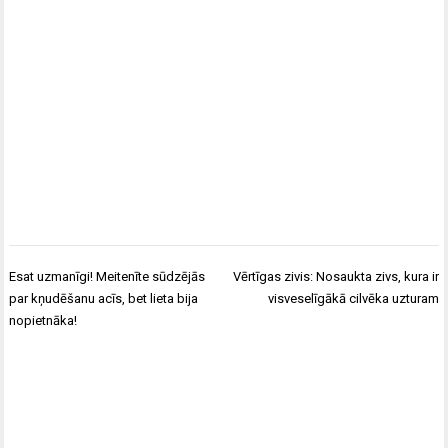
Ziņu
Esat uzmanīgi! Meitenīte sūdzējās
Vērtīgas zivis: Nosaukta zivs, kura ir
izvēlne
par kņudēšanu acīs, bet lieta bija
visveselīgākā cilvēka uzturam
nopietnāka!