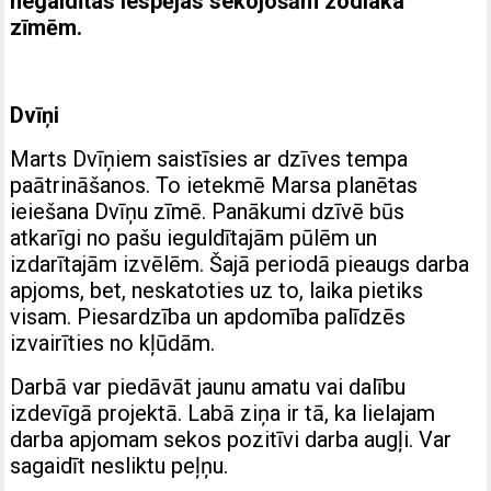
negaidītas iespējas sekojošām zodiaka
zīmēm.
Dvīņi
Marts Dvīņiem saistīsies ar dzīves tempa
paātrināšanos. To ietekmē Marsa planētas
ieiešana Dvīņu zīmē. Panākumi dzīvē būs
atkarīgi no pašu ieguldītajām pūlēm un
izdarītajām izvēlēm. Šajā periodā pieaugs darba
apjoms, bet, neskatoties uz to, laika pietiks
visam. Piesardzība un apdomība palīdzēs
izvairīties no kļūdām.
Darbā var piedāvāt jaunu amatu vai dalību
izdevīgā projektā. Labā ziņa ir tā, ka lielajam
darba apjomam sekos pozitīvi darba augļi. Var
sagaidīt nesliktu peļņu.