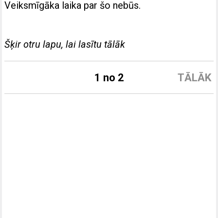
Veiksmīgāka laika par šo nebūs.
Šķir otru lapu, lai lasītu tālāk
1 no 2
TĀLĀK