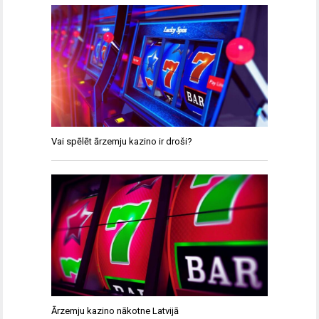
Vai spēlēt ārzemju kazino ir droši?
Ārzemju kazino nākotne Latvijā