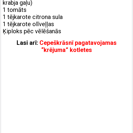
krabja gaļu)
1 tomāts
1 tējkarote citrona sula
1 tējkarote olīveļļas
Ķiploks pēc vēlēšanās
Lasi arī:
Cepeškrāsnī pagatavojamas
“krējuma” kotletes