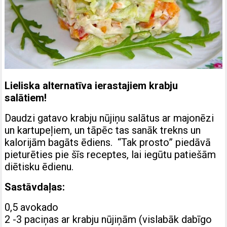
Lieliska alternatīva ierastajiem krabju
salātiem!
Daudzi gatavo krabju nūjiņu salātus ar majonēzi
un kartupeļiem, un tāpēc tas sanāk trekns un
kalorijām bagāts ēdiens. “Tak prosto” piedāvā
pieturēties pie šīs receptes, lai iegūtu patiešām
diētisku ēdienu.
Sastāvdaļas:
0,5 avokado
2 -3 paciņas ar krabju nūjiņām (vislabāk dabīgo