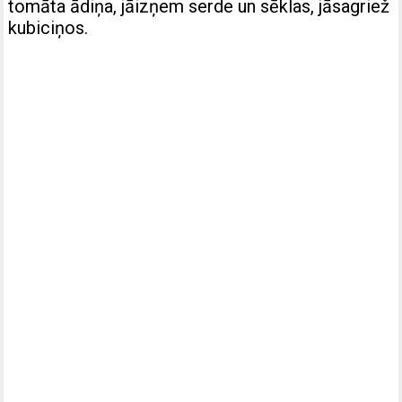
tomāta ādiņa, jāizņem serde un sēklas, jāsagriež
kubiciņos.