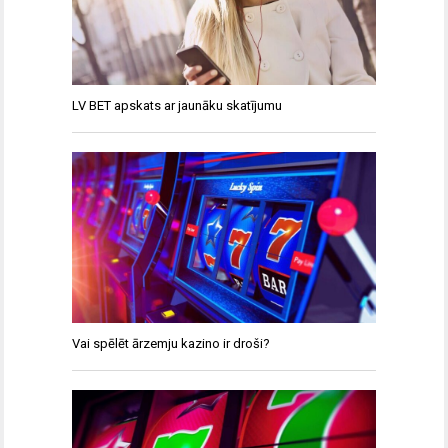
LV BET apskats ar jaunāku skatījumu
Vai spēlēt ārzemju kazino ir droši?