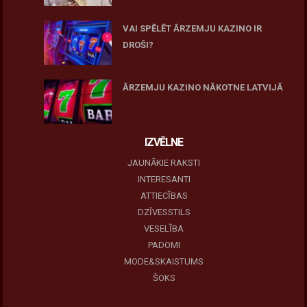
27 novembris, 2025
VAI SPĒLĒT ĀRZEMJU KAZINO IR
DROŠI?
10 novembris, 2025
ĀRZEMJU KAZINO NĀKOTNE LATVIJĀ
10 novembris, 2025
IZVĒLNE
JAUNĀKIE RAKSTI
INTERESANTI
ATTIECĪBAS
DZĪVESSTILS
VESELĪBA
PADOMI
MODE&SKAISTUMS
ŠOKS