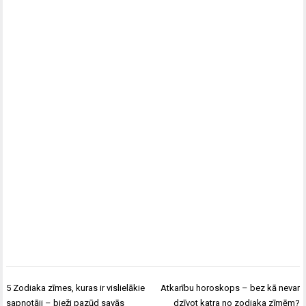
Ziņu
5 Zodiaka zīmes, kuras ir vislielākie
Atkarību horoskops – bez kā nevar
izvēlne
sapņotāji – bieži pazūd savās
dzīvot katra no zodiaka zīmēm?