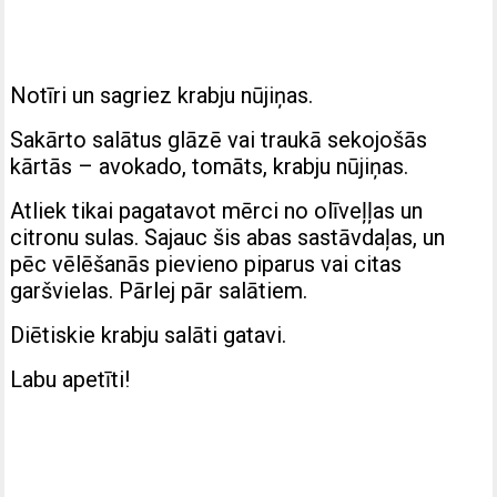
Notīri un sagriez krabju nūjiņas.
Sakārto salātus glāzē vai traukā sekojošās
kārtās – avokado, tomāts, krabju nūjiņas.
Atliek tikai pagatavot mērci no olīveļļas un
citronu sulas. Sajauc šis abas sastāvdaļas, un
pēc vēlēšanās pievieno piparus vai citas
garšvielas. Pārlej pār salātiem.
Diētiskie krabju salāti gatavi.
Labu apetīti!