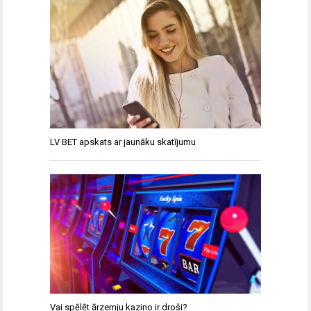
LV BET apskats ar jaunāku skatījumu
Vai spēlēt ārzemju kazino ir droši?