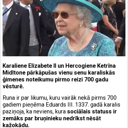
Karaliene Elizabete II un Hercogiene Ketrīna
Midltone pārkāpušas vienu senu karaliskās
ģimenes noteikumu pirmo reizi 700 gadu
vēsturē.
Runa ir par likumu, kuru vairāk nekā pirms 700
gadiem pieņēma Eduards III. 1337. gadā karalis
paziņoja, ka neviens, kura
sociālais statuss ir
zemāks par bruņinieku nedrīkst nēsāt
kažokādu.