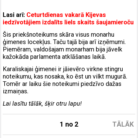
Lasi arī:
Ceturtdienas vakarā Kijevas
iedzīvotājiem izdalīts liels skaits šaujamieroču
Šis priekšnoteikums skāra visus monarhu
ģimenes locekļus. Taču tajā bija arī izņēmumi.
Piemēram, valdošajam monarham bija jāvelk
kažokāda parlamenta atklāšanas laikā.
Karaliskajai ģimenei ir jāievēro virkne stingru
noteikumu, kas nosaka, ko ēst un vilkt mugurā.
Tomēr ar laiku šie noteikumi piedzīvo dažas
izmaiņas.
Lai lasītu tālāk, šķir otru lapu!
1 no 2
TĀLĀK