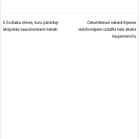
Ziņu
6 Zodiaka zīmes, kuru pārstāvji
Ceturtdienas vakarā Kijevas
izvēlne
skūpstās neaizmirstami lieliski
iedzīvotājiem izdalīts liels skaits
šaujamieroču