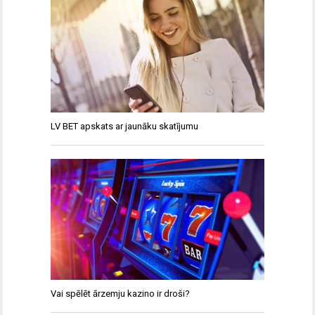
LV BET apskats ar jaunāku skatījumu
Vai spēlēt ārzemju kazino ir droši?