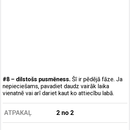
#8 – dilstošs pusmēness.
Šī ir pēdējā fāze. Ja
nepieciešams, pavadiet daudz vairāk laika
vienatnē vai arī dariet kaut ko attiecību labā.
ATPAKAĻ
2 no 2