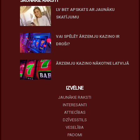
JAUNĀKIE RAKSTI
LV BET APSKATS AR JAUNĀKU
SKATĪJUMU
27 novembris, 2025
VAI SPĒLĒT ĀRZEMJU KAZINO IR
DROŠI?
10 novembris, 2025
ĀRZEMJU KAZINO NĀKOTNE LATVIJĀ
10 novembris, 2025
IZVĒLNE
JAUNĀKIE RAKSTI
INTERESANTI
ATTIECĪBAS
DZĪVESSTILS
VESELĪBA
PADOMI