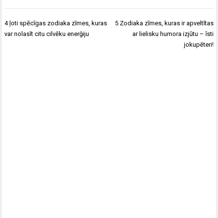
Ziņu
4 ļoti spēcīgas zodiaka zīmes, kuras
5 Zodiaka zīmes, kuras ir apveltītas
izvēlne
var nolasīt citu cilvēku enerģiju
ar lielisku humora izjūtu – īsti
jokupēteri!