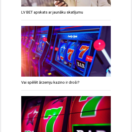
LV BET apskats ar jaunāku skatījumu
Vai spēlēt ārzemju kazino ir droši?