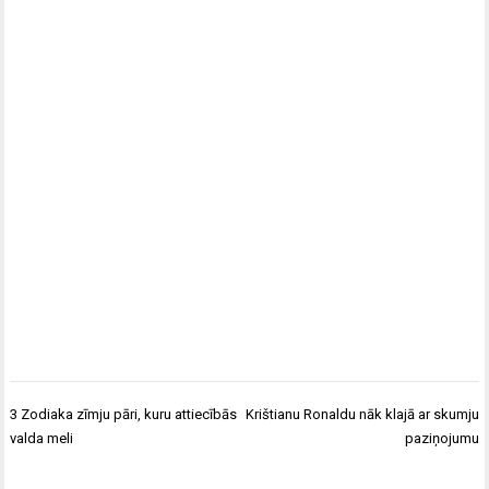
Ziņu
3 Zodiaka zīmju pāri, kuru attiecībās
Krištianu Ronaldu nāk klajā ar skumju
izvēlne
valda meli
paziņojumu