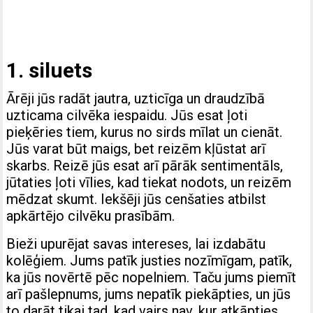
1. siluets
Ārēji jūs radāt jautra, uzticīga un draudzībā
uzticama cilvēka iespaidu. Jūs esat ļoti
pieķēries tiem, kurus no sirds mīlat un cienāt.
Jūs varat būt maigs, bet reizēm kļūstat arī
skarbs. Reizē jūs esat arī pārāk sentimentāls,
jūtaties ļoti vīlies, kad tiekat nodots, un reizēm
mēdzat skumt. Iekšēji jūs cenšaties atbilst
apkārtējo cilvēku prasībām.
Bieži upurējat savas intereses, lai izdabātu
kolēģiem. Jums patīk justies nozīmīgam, patīk,
ka jūs novērtē pēc nopelniem. Taču jums piemīt
arī pašlepnums, jums nepatīk piekāpties, un jūs
to darāt tikai tad, kad vairs nav, kur atkāpties.