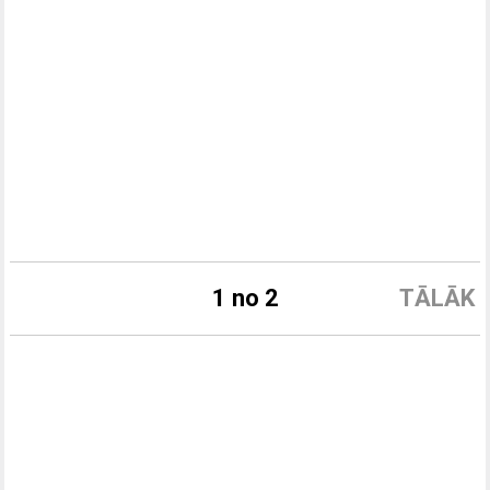
1 no 2
TĀLĀK