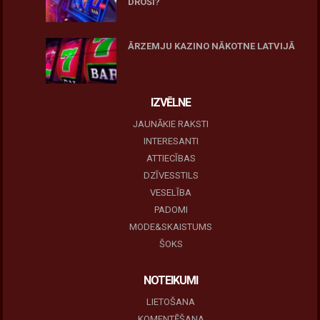
DROŠI?
10 novembris, 2025
ĀRZEMJU KAZINO NĀKOTNE LATVIJĀ
10 novembris, 2025
IZVĒLNE
JAUNĀKIE RAKSTI
INTERESANTI
ATTIECĪBAS
DZĪVESSTILS
VESELĪBA
PADOMI
MODE&SKAISTUMS
ŠOKS
NOTEIKUMI
LIETOŠANA
KOMENTĒŠANA