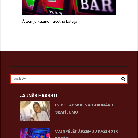
Ārzemju kazino nākotne Latvijā
JAUNĀKIE RAKSTI
LV BET APSKATS AR JAUNĀKU
SKATĪJUMU
27 novembris, 2025
VAI SPĒLĒT ĀRZEMJU KAZINO IR