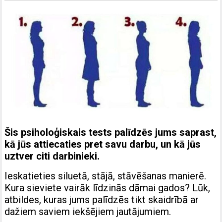
Šis psiholoģiskais tests palīdzēs jums saprast,
kā jūs attiecaties pret savu darbu, un kā jūs
uztver citi darbinieki.
Ieskatieties siluetā, stājā, stāvēšanas manierē.
Kura sieviete vairāk līdzinās dāmai gados? Lūk,
atbildes, kuras jums palīdzēs tikt skaidrībā ar
dažiem saviem iekšējiem jautājumiem.