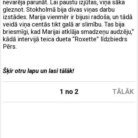
nevarēja parunāt. Lai paustu izjūtas, viņa sāka
gleznot. Stokholmā bija divas viņas darbu
izstādes. Marija vienmēr ir bijusi radoša, un tādā
veidā viņa centās tikt galā ar slimību. Tas bija
briesmīgi, kad Marijai atklāja smadzeņu audzēju,”
kādā intervijā teica dueta “Roxette” līdzbiedrs
Pērs.
Šķir otru lapu un lasi tālāk!
1 no 2
TĀLĀK