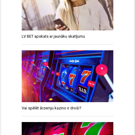
LV BET apskats ar jaunāku skatījumu
Vai spēlēt ārzemju kazino ir droši?