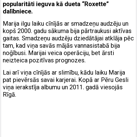
popularitāti ieguva kā dueta “Roxette”
dalībniece.
Marija ilgu laiku cīnījās ar smadzeņu audzēju un
kopš 2000. gadu sākuma bija pārtraukusi aktīvas
gaitas. Smadzeņu audzēju dziedātājai atklāja pēc
tam, kad viņa savās mājās vannasistabā bija
noģībusi. Marijai veica operāciju, bet ārsti
neizteica pozitīvas prognozes.
Lai arī viņa cīnījās ar slimību, kādu laiku Marija
pat pievērsās savai karjerai. Kopā ar Pēru Gesli
viņa ierakstīja albumu un 2011. gadā viesojās
Rīgā.