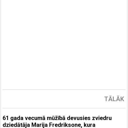
TĀLĀK
61 gada vecumā mūžībā devusies zviedru
dziedātāja Marija Fredriksone, kura