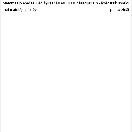
Ziņu
Mammas pieredze: Pēc šķiršanās es
Kas ir fascija? Un kāpēc ir tik svarīgi
izvēlne
meitu atstāju pie tēva
par to zināt