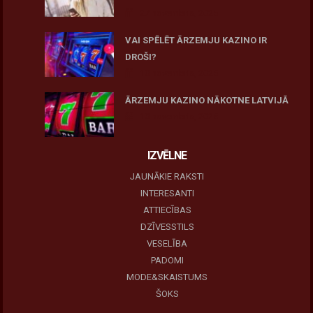
27 novembris, 2025
VAI SPĒLĒT ĀRZEMJU KAZINO IR
DROŠI?
10 novembris, 2025
ĀRZEMJU KAZINO NĀKOTNE LATVIJĀ
10 novembris, 2025
IZVĒLNE
JAUNĀKIE RAKSTI
INTERESANTI
ATTIECĪBAS
DZĪVESSTILS
VESELĪBA
PADOMI
MODE&SKAISTUMS
ŠOKS