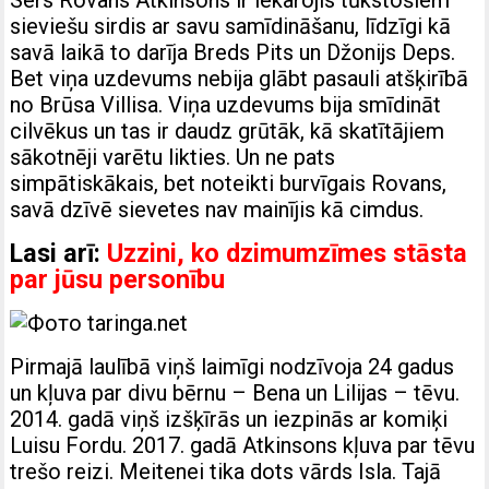
Sers Rovans Atkinsons ir iekarojis tūkstošiem
sieviešu sirdis ar savu samīdināšanu, līdzīgi kā
savā laikā to darīja Breds Pits un Džonijs Deps.
Bet viņa uzdevums nebija glābt pasauli atšķirībā
no Brūsa Villisa. Viņa uzdevums bija smīdināt
cilvēkus un tas ir daudz grūtāk, kā skatītājiem
sākotnēji varētu likties. Un ne pats
simpātiskākais, bet noteikti burvīgais Rovans,
savā dzīvē sievetes nav mainījis kā cimdus.
Lasi arī:
Uzzini, ko dzimumzīmes stāsta
par jūsu personību
Pirmajā laulībā viņš laimīgi nodzīvoja 24 gadus
un kļuva par divu bērnu – Bena un Lilijas – tēvu.
2014. gadā viņš izšķīrās un iezpinās ar komiķi
Luisu Fordu. 2017. gadā Atkinsons kļuva par tēvu
trešo reizi. Meitenei tika dots vārds Isla. Tajā