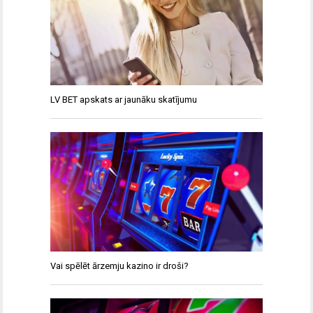
LV BET apskats ar jaunāku skatījumu
Vai spēlēt ārzemju kazino ir droši?