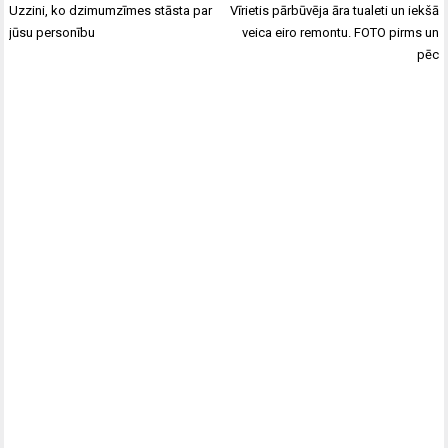
Ziņu
Uzzini, ko dzimumzīmes stāsta par
Vīrietis pārbūvēja āra tualeti un iekšā
izvēlne
jūsu personību
veica eiro remontu. FOTO pirms un
pēc