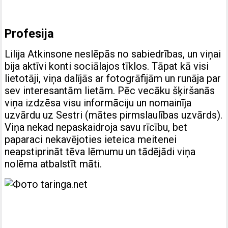
Profesija
Lilija Atkinsone neslēpās no sabiedrības, un viņai
bija aktīvi konti sociālajos tīklos. Tāpat kā visi
lietotāji, viņa dalījās ar fotogrāfijām un runāja par
sev interesantām lietām. Pēc vecāku šķiršanās
viņa izdzēsa visu informāciju un nomainīja
uzvārdu uz Sestri (mātes pirmslaulības uzvārds).
Viņa nekad nepaskaidroja savu rīcību, bet
paparaci nekavējoties ieteica meitenei
neapstiprināt tēva lēmumu un tādējādi viņa
nolēma atbalstīt māti.