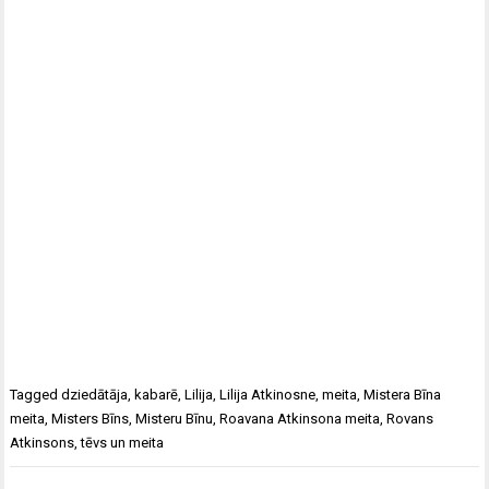
Tagged
dziedātāja
,
kabarē
,
Lilija
,
Lilija Atkinosne
,
meita
,
Mistera Bīna
meita
,
Misters Bīns
,
Misteru Bīnu
,
Roavana Atkinsona meita
,
Rovans
Atkinsons
,
tēvs un meita