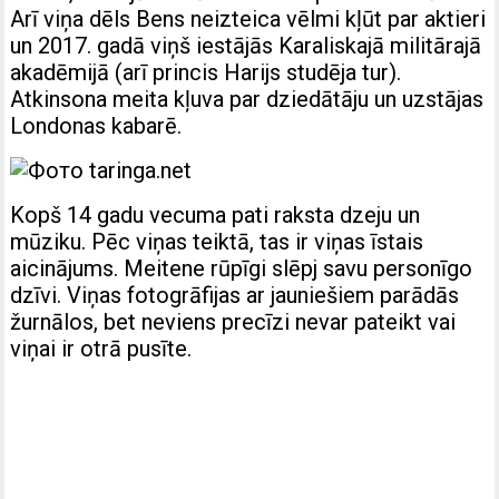
Arī viņa dēls Bens neizteica vēlmi kļūt par aktieri
un 2017. gadā viņš iestājās Karaliskajā militārajā
akadēmijā (arī princis Harijs studēja tur).
Atkinsona meita kļuva par dziedātāju un uzstājas
Londonas kabarē.
Kopš 14 gadu vecuma pati raksta dzeju un
mūziku. Pēc viņas teiktā, tas ir viņas īstais
aicinājums. Meitene rūpīgi slēpj savu personīgo
dzīvi. Viņas fotogrāfijas ar jauniešiem parādās
žurnālos, bet neviens precīzi nevar pateikt vai
viņai ir otrā pusīte.