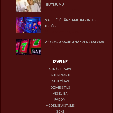
SKATĪJUMU
27 novembris, 2025
VAI SPĒLĒT ĀRZEMJU KAZINO IR
DROŠI?
10 novembris, 2025
ĀRZEMJU KAZINO NĀKOTNE LATVIJĀ
10 novembris, 2025
IZVĒLNE
JAUNĀKIE RAKSTI
INTERESANTI
ATTIECĪBAS
DZĪVESSTILS
VESELĪBA
PADOMI
MODE&SKAISTUMS
ŠOKS