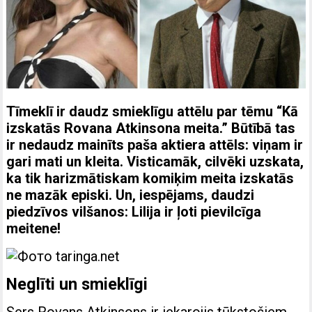
Tīmeklī ir daudz smieklīgu attēlu par tēmu “Kā
izskatās Rovana Atkinsona meita.” Būtībā tas
ir nedaudz mainīts paša aktiera attēls: viņam ir
gari mati un kleita. Visticamāk, cilvēki uzskata,
ka tik harizmātiskam komiķim meita izskatās
ne mazāk episki. Un, iespējams, daudzi
piedzīvos vilšanos: Lilija ir ļoti pievilcīga
meitene!
Neglīti un smieklīgi