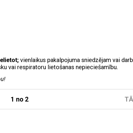
lietot;
vienlaikus pakalpojuma sniedzējam vai dar
u vai respiratoru lietošanas nepieciešamību.
pu!
1 no 2
TĀ