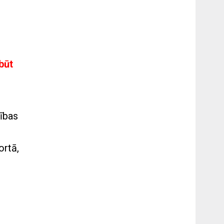
būt
cības
ortā,