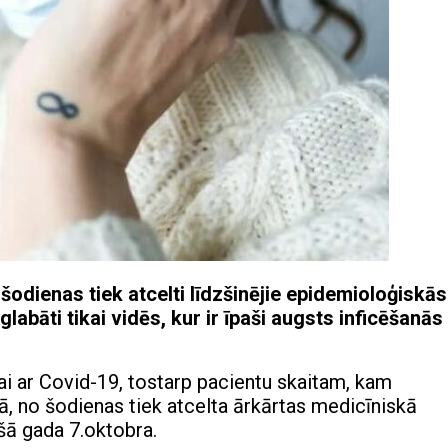
odienas tiek atcelti līdzšinējie epidemioloģiskās
labāti tikai vidēs, kur ir īpaši augsts inficēšanās
ai ar Covid-19, tostarp pacientu skaitam, kam
, no šodienas tiek atcelta ārkārtas medicīniskā
ušā gada 7.oktobra.