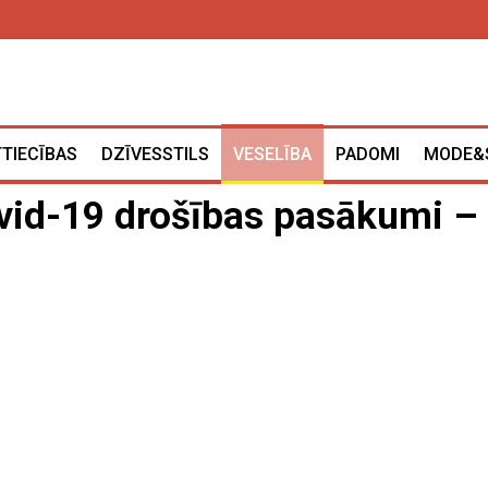
TTIECĪBAS
DZĪVESSTILS
VESELĪBA
PADOMI
MODE&
ovid-19 drošības pasākumi –