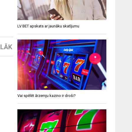
LV BET apskats ar jaunāku skatījumu
LĀK
Vai spēlēt ārzemju kazino ir droši?