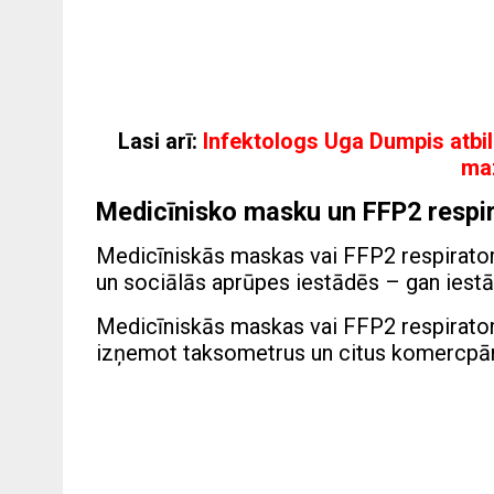
Lasi arī:
Infektologs Uga Dumpis atbild
ma
Medicīnisko masku un FFP2 respir
Medicīniskās maskas vai FFP2 respiratori 
un sociālās aprūpes iestādēs – gan iest
Medicīniskās maskas vai FFP2 respiratori 
izņemot taksometrus un citus komercpār