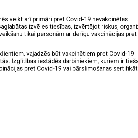
rēs veikt arī primāri pret Covid-19 nevakcinētas
glabātas izvēles tiesības, izvērtējot riskus, organi
ikšanu tikai personām ar derīgu vakcinācijas pret
 klientiem, vajadzēs būt vakcinētiem pret Covid-19
ās. Izglītības iestādēs darbiniekiem, kuriem ir tieš
cinācijas pret Covid-19 vai pārslimošanas sertifikā