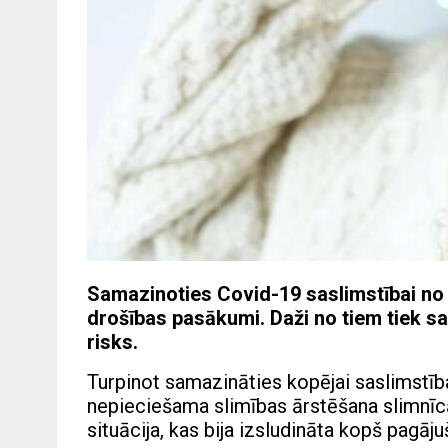
Samazinoties Covid-19 saslimstībai no š
drošības pasākumi. Daži no tiem tiek sag
risks.
Turpinot samazināties kopējai saslimstīb
nepieciešama slimības ārstēšana slimnīcā
situācija, kas bija izsludināta kopš pagāj