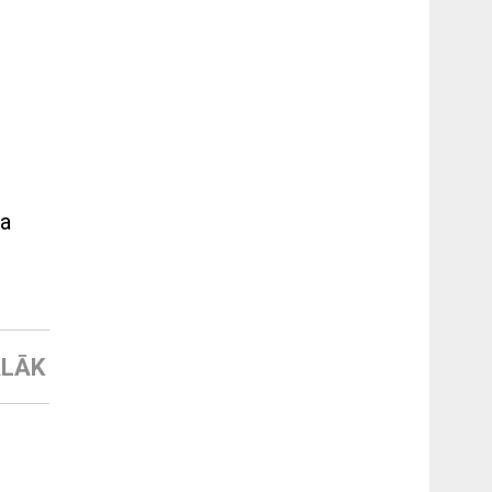
ba
LĀK