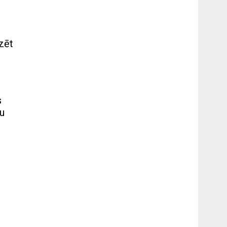
zēt
s
tu