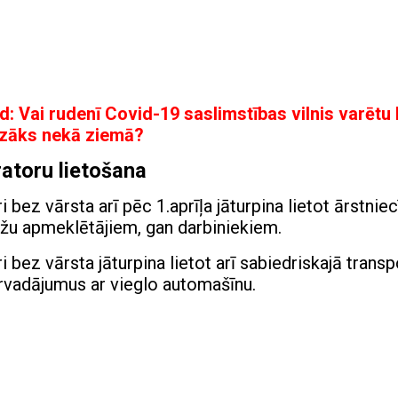
: Vai rudenī Covid-19 saslimstības vilnis varētu 
zāks nekā ziemā?
atoru lietošana
bez vārsta arī pēc 1.aprīļa jāturpina lietot ārstnie
āžu apmeklētājiem, gan darbiniekiem.
bez vārsta jāturpina lietot arī sabiedriskajā transp
vadājumus ar vieglo automašīnu.