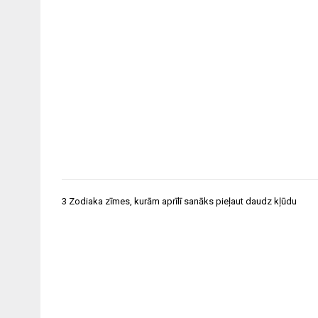
Ziņu
3 Zodiaka zīmes, kurām aprīlī sanāks pieļaut daudz kļūdu
izvēlne