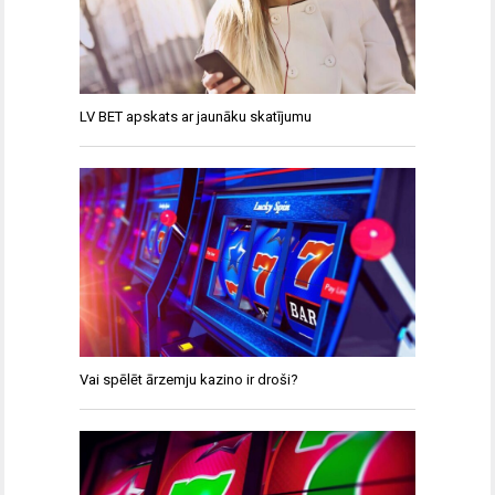
LV BET apskats ar jaunāku skatījumu
Vai spēlēt ārzemju kazino ir droši?