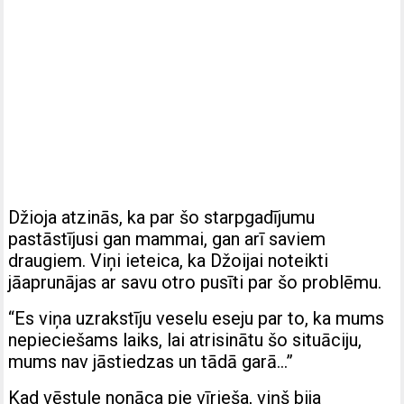
Džioja atzinās, ka par šo starpgadījumu
pastāstījusi gan mammai, gan arī saviem
draugiem. Viņi ieteica, ka Džoijai noteikti
jāaprunājas ar savu otro pusīti par šo problēmu.
“Es viņa uzrakstīju veselu eseju par to, ka mums
nepieciešams laiks, lai atrisinātu šo situāciju,
mums nav jāstiedzas un tādā garā…”
Kad vēstule nonāca pie vīrieša, viņš bija