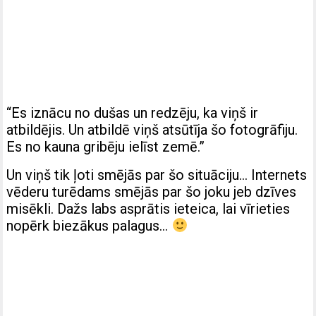
“Es iznācu no dušas un redzēju, ka viņš ir
atbildējis. Un atbildē viņš atsūtīja šo fotogrāfiju.
Es no kauna gribēju ielīst zemē.”
Un viņš tik ļoti smējās par šo situāciju… Internets
vēderu turēdams smējās par šo joku jeb dzīves
misēkli. Dažs labs asprātis ieteica, lai vīrieties
nopērk biezākus palagus…