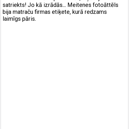
satriekts! Jo kā izrādās… Meitenes fotoāttēls
bija matraču firmas etiķete, kurā redzams
laimīgs pāris.