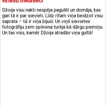
vīriešu mednieci
Džoija visu nakti nespēja pagulēt un domāja, kas
gan tā ir par sievieti. Līdz rītam viņa beidzot visu
saprata – tā ir viņa bijusī. Un viņš sievietes
fotogrāfiju zem spilvena turēja kā dārgu piemiņu.
Un tas viss, kamēr Džoija atradās viņa gultā!