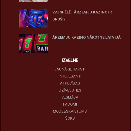
27 novembris, 2025
VAI SPĒLĒT ĀRZEMJU KAZINO IR
DROŠI?
10 novembris, 2025
ĀRZEMJU KAZINO NĀKOTNE LATVIJĀ
10 novembris, 2025
IZVĒLNE
JAUNĀKIE RAKSTI
INTERESANTI
ATTIECĪBAS
DZĪVESSTILS
VESELĪBA
PADOMI
MODE&SKAISTUMS
ŠOKS