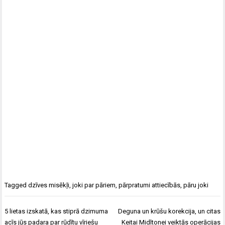
Tagged
dzīves misēkļi
,
joki par pāriem
,
pārpratumi attiecībās
,
pāru joki
Ziņu
5 lietas izskatā, kas stiprā dzimuma
Deguna un krūšu korekcija, un citas
izvēlne
acīs jūs padara par rūdītu vīriešu
Keitai Midltonei veiktās operācijas