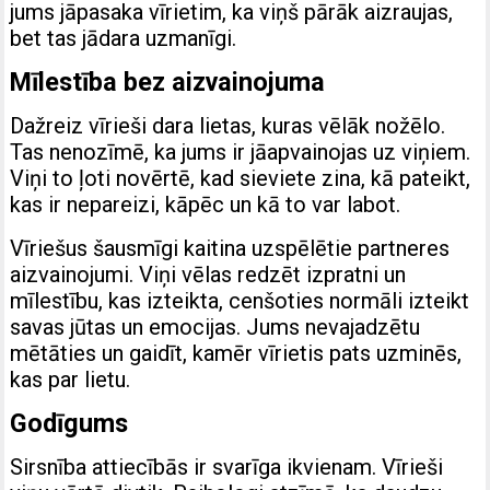
jums jāpasaka vīrietim, ka viņš pārāk aizraujas,
bet tas jādara uzmanīgi.
Mīlestība bez aizvainojuma
Dažreiz vīrieši dara lietas, kuras vēlāk nožēlo.
Tas nenozīmē, ka jums ir jāapvainojas uz viņiem.
Viņi to ļoti novērtē, kad sieviete zina, kā pateikt,
kas ir nepareizi, kāpēc un kā to var labot.
Vīriešus šausmīgi kaitina uzspēlētie partneres
aizvainojumi. Viņi vēlas redzēt izpratni un
mīlestību, kas izteikta, cenšoties normāli izteikt
savas jūtas un emocijas. Jums nevajadzētu
mētāties un gaidīt, kamēr vīrietis pats uzminēs,
kas par lietu.
Godīgums
Sirsnība attiecībās ir svarīga ikvienam. Vīrieši