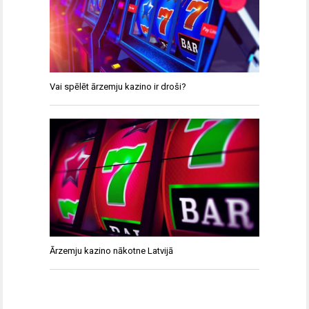
Vai spēlēt ārzemju kazino ir droši?
Ārzemju kazino nākotne Latvijā