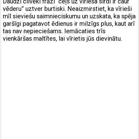
Daudzi cilvēki frāzi “ceļš uz vīrieša sirdi ir caur
vēderu” uztver burtiski. Neaizmirstiet, ka vīrieši
mīl sieviešu saimnieciskumu un uzskata, ka spēja
garšīgi pagatavot ēdienus ir milzīgs plus, kaut arī
tas nav nepieciešams. Iemācaties trīs
vienkāršas maltītes, lai vīrietis jūs dievinātu.