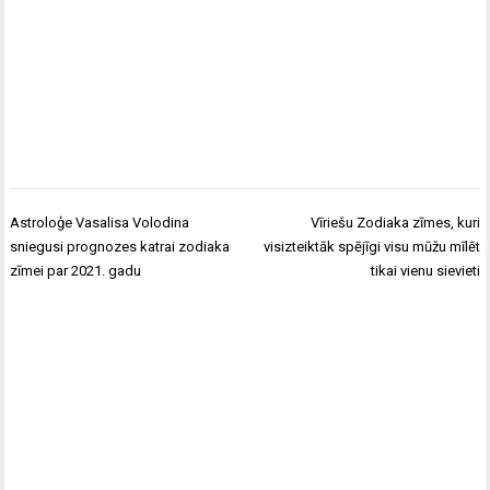
Ziņu
Astroloģe Vasalisa Volodina
Vīriešu Zodiaka zīmes, kuri
izvēlne
sniegusi prognozes katrai zodiaka
visizteiktāk spējīgi visu mūžu mīlēt
zīmei par 2021. gadu
tikai vienu sievieti