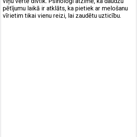
viņu vērtē divtik. Psihologi atzīmē, ka daudzu
pētījumu laikā ir atklāts, ka pietiek ar melošanu
vīrietim tikai vienu reizi, lai zaudētu uzticību.