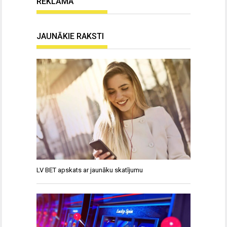
REKLĀMA
JAUNĀKIE RAKSTI
LV BET apskats ar jaunāku skatījumu