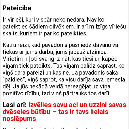
Pateicība
Ir vīrieši, kuri vispār neko nedara. Nav ko
pateikties šādiem cilvēkiem. Ir arī milzīgs vīriešu
skaits, kuriem ir par ko pateikties.
Katru reizi, kad pavadonis pasniedz dāvanu vai
tiekas ar jums darbā, jums jāpauž atzinība.
Vīrietim ir ļoti svarīgi zināt, kas tieši un kāpēc
viņam tiek pateikts. Tas viņam palīdz saprast, ko
viņš dara pareizi un kas ne. Ja pavadonis saka
“paldies”, viņš saprot, ka visu darīja sava iemesla
dēļ. Ja jūs nekādā veidā nereaģējat uz viņa
pozitīvo rīcību, tad viņš pārtrauks tos darīt.
Lasi arī:
Izvēlies savu aci un uzzini savas
dvēseles būtību – tas ir tavs lielais
noslēpums