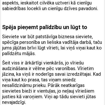
aspekts, ieskaitot cilvēka uztveri kā cienīgu
sabiedrības locekli un cienīgu dzīves pavadoni.
Spēja pieņemt palīdzību un lūgt to
Sieviete var būt patstāvīga biznesa sieviete,
spēcīga personība un lieliska vadītāja darbā, taču
jums jājūtas brīvi lūgt vīrieti, lai viņš viņai kaut ko
palīdzētu mājās.
Šeit viss ir ārkārtīgi vienkāršs, jo vīriešu
audzināšana ir vēlme pēc varonības. Vīrietim
jāzina, ka viņš ir noderīgs savai izredzētajai. Kad
viņa kaut ko prasa, tas viņam sniedz
nesalīdzināmu prieku. Pārāk neatkarīgas
sievietes bieži ir vientuļas, jo neļauj vīriešiem
justies kā varoņiem. Viņi ap tādu sievieti jūtas
nevajadzīgi.