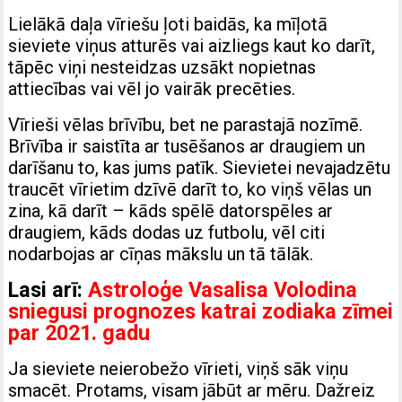
Lielākā daļa vīriešu ļoti baidās, ka mīļotā
sieviete viņus atturēs vai aizliegs kaut ko darīt,
tāpēc viņi nesteidzas uzsākt nopietnas
attiecības vai vēl jo vairāk precēties.
Vīrieši vēlas brīvību, bet ne parastajā nozīmē.
Brīvība ir saistīta ar tusēšanos ar draugiem un
darīšanu to, kas jums patīk. Sievietei nevajadzētu
traucēt vīrietim dzīvē darīt to, ko viņš vēlas un
zina, kā darīt – kāds spēlē datorspēles ar
draugiem, kāds dodas uz futbolu, vēl citi
nodarbojas ar cīņas mākslu un tā tālāk.
Lasi arī:
Astroloģe Vasalisa Volodina
sniegusi prognozes katrai zodiaka zīmei
par 2021. gadu
Ja sieviete neierobežo vīrieti, viņš sāk viņu
smacēt. Protams, visam jābūt ar mēru. Dažreiz