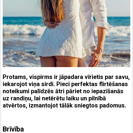
Protams, vispirms ir jāpadara vīrietis par savu,
iekarojot viņa sirdi. Pieci perfektas flirtēšanas
noteikumi palīdzēs ātri pāriet no iepazīšanās
uz randiņu, lai netērētu laiku un pilnībā
atvērtos, izmantojot tālāk sniegtos padomus.
Brīvība