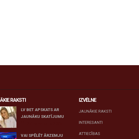
ĀKIE RAKSTI
IZVĒLNE
LV BET APSKATS AR
JAUNĀKIE RAKSTI
JAUNĀKU SKATĪJUMU
INTERESANTI
27 novembris, 2025
ATTIECĪBAS
VAI SPĒLĒT ĀRZEMJU