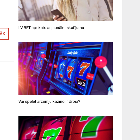
LV BET apskats ar jaunāku skatījumu
RĀK
Vai spēlēt ārzemju kazino ir droši?