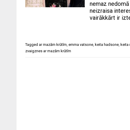
nemaz nedomā pa
neizraisa inter
vairākkārt ir iz
Tagged
ar mazām krūtīm
,
emma vatsone
,
keita hadsone
,
keita
zvaigznes ar mazām krūtīm