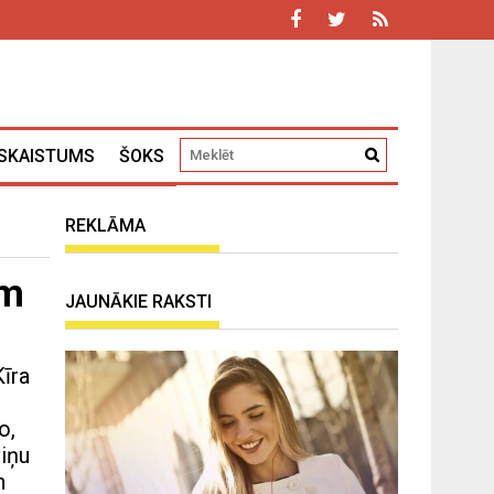
SKAISTUMS
ŠOKS
REKLĀMA
ām
JAUNĀKIE RAKSTI
Kīra
o,
viņu
n