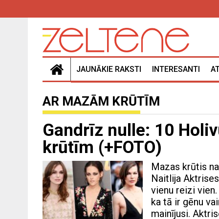
JAUNĀKIE RAKSTI
INTERESANTI
A
AR MAZĀM KRŪTĪM
Gandrīz nulle: 10 Holi
krūtīm (+FOTO)
Mazas krūtis na
Naitlija Aktrise
vienu reizi vien.
ka tā ir gēnu va
mainījusi. Aktri