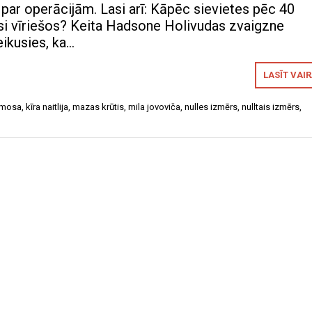
r operācijām. Lasi arī: Kāpēc sievietes pēc 40
esi vīriešos? Keita Hadsone Holivudas zvaigzne
teikusies, ka…
LASĪT VAI
 mosa
,
kīra naitlija
,
mazas krūtis
,
mila jovoviča
,
nulles izmērs
,
nulltais izmērs
,