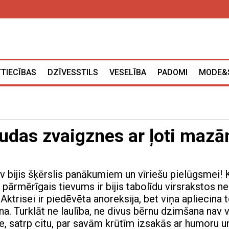
TTIECĪBAS
DZĪVESSTILS
VESELĪBA
PADOMI
MODE&
vudas zvaigznes ar ļoti maz
v bijis šķērslis panākumiem un vīriešu pielūgsmei! 
s pārmērīgais tievums ir bijis tabolīdu virsrakstos ne
 Aktrisei ir piedēvēta anoreksija, bet viņa apliecina t
ina. Turklāt ne laulība, ne divus bērnu dzimšana nav 
se, satrp citu, par savām krūtīm izsakās ar humoru u